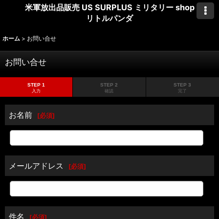
米軍放出品販売 US SURPLUS ミリタリー shop
リトルパンダ
ホーム
>
お問い合せ
お問い合せ
STEP 1
STEP 2
STEP 3
入力
確認
完了
お名前
[
必須
]
メールアドレス
[
必須
]
件名
[
必須
]