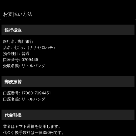
お支払い方法
銀行振込
銀行名
:
郵貯銀行
店名
:
七〇八（ナナゼロハチ）
預金種目
:
普通
口座番号
:
0709445
受取名義
:
リトルパンダ
郵便振替
口座番号
:
17060-7094451
口座名義
:
リトルパンダ
代金引換
業者はヤマト運輸を使用します。
代金引換手数料は一律350円です。