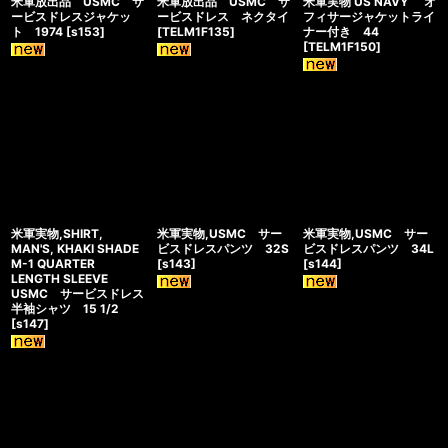
米軍放出品 USMC サ
米軍放出品 USMC サ
米軍実物 US NAVY オ
ービスドレスジャケッ
ービスドレス ネクタイ
フィサージャケットライ
ト 1974
[
s153
]
[
TELM1F135
]
ナー付き 44
[
TELM1F150
]
米軍実物,SHIRT,
米軍実物,USMC サー
米軍実物,USMC サー
MAN'S, KHAKI SHADE
ビスドレスパンツ 32S
ビスドレスパンツ 34L
M-1 QUARTER
[
s143
]
[
s144
]
LENGTH SLEEVE
USMC サービスドレス
半袖シャツ 15 1/2
[
s147
]