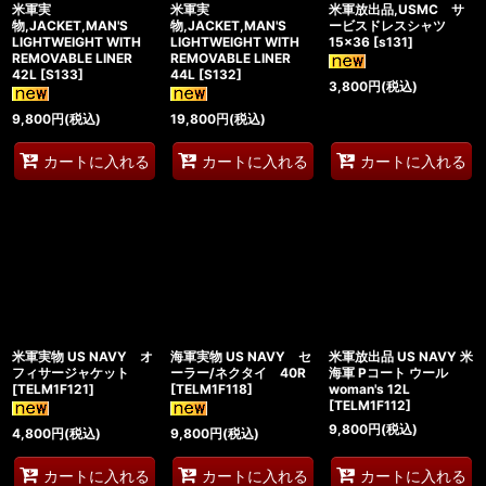
米軍実
米軍実
米軍放出品,USMC サ
物,JACKET,MAN'S
物,JACKET,MAN'S
ービスドレスシャツ
LIGHTWEIGHT WITH
LIGHTWEIGHT WITH
15×36
[
s131
]
REMOVABLE LINER
REMOVABLE LINER
42L
[
S133
]
44L
[
S132
]
3,800
円
(税込)
9,800
円
(税込)
19,800
円
(税込)
カートに入れる
カートに入れる
カートに入れる
米軍実物 US NAVY オ
海軍実物 US NAVY セ
米軍放出品 US NAVY 米
フィサージャケット
ーラー/ネクタイ 40R
海軍 Pコート ウール
[
TELM1F121
]
[
TELM1F118
]
woman's 12L
[
TELM1F112
]
9,800
円
(税込)
4,800
円
(税込)
9,800
円
(税込)
カートに入れる
カートに入れる
カートに入れる