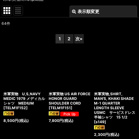
表示順変更
閉じる
64
件
表示数
:
1
2
次
»
在庫あり
並び順
:
絞り込む
米軍実物 U,S,NAVY
米軍実物 US AIR FORCE
米軍実物,SHIRT,
MEDIC 1979 メディカル
HONOR GUARD
MAN'S, KHAKI SHADE
シャツ MEDIUM
SHOULDER CORD
M-1 QUARTER
[
TELM1F152
]
[
TELM1F151
]
LENGTH SLEEVE
USMC サービスドレス
半袖シャツ 15 1/2
8,500
円
(税込)
7,800
円
(税込)
[
s149
]
2,300
円
(税込)