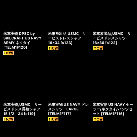
米軍実物 DPSC by
米軍放出品,USMC サ
米軍放出品,USMC サ
SKILCRAFT US NAVY
ービスドレスシャツ
ービスドレスシャツ
ARMY ネクタイ
16×34
[
s123
]
16×36
[
s122
]
[
TELM1F120
]
米軍実物,USMC サー
米軍実物 US NAVY ドレ
米軍実物 US NAVY セー
ビスドレス長袖シャツ
スシャツ LARGE
ラー/ネクタイ/パンツセ
15 1/2 34
[
s119
]
[
TELM1F117
]
ット
[
TELM1F116
]