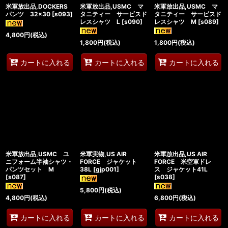
米軍放出品,DOCKERS
米軍放出品,USMC マ
米軍放出品,USMC マ
パンツ 32×30
[
s093
]
タニティー サービスド
タニティー サービスド
レスシャツ L
[
s090
]
レスシャツ M
[
s089
]
4,800
円
(税込)
1,800
円
(税込)
1,800
円
(税込)
カートに入れる
カートに入れる
カートに入れる
米軍放出品,USMC ユ
米軍実物,US AIR
米軍放出品,US AIR
ニフォーム半袖シャツ・
FORCE ジャケット
FORCE 米空軍ドレ
パンツセット M
38L
[
gjp001
]
ス ジャケット41L
[
s087
]
[
s038
]
5,800
円
(税込)
4,800
円
(税込)
6,800
円
(税込)
カートに入れる
カートに入れる
カートに入れる