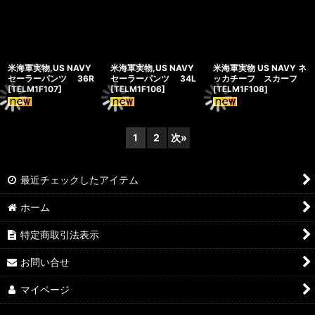
米海軍実物,US NAVY
米海軍実物,US NAVY
米海軍実物 US NAVY ネ
セーラーパンツ 36R
セーラーパンツ 34L
ッカチーフ スカーフ
[
TELM1F107
]
[
TELM1F106
]
[
TELM1F108
]
1
2
次
»
最近チェックしたアイテム
ホーム
特定商取引法表示
お問い合せ
マイページ