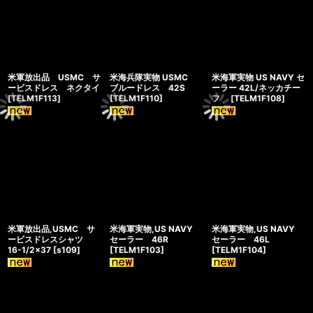
米軍放出品 USMC サ
米海兵隊実物 USMC
米海軍実物 US NAVY セ
ービスドレス ネクタイ
ブルードレス 42S
ーラー 42L/ネッカチー
[
TELM1F113
]
[
TELM1F110
]
フ
[
TELM1F108
]
米軍放出品,USMC サ
米海軍実物,US NAVY
米海軍実物,US NAVY
ービスドレスシャツ
セーラー 46R
セーラー 46L
16-1/2×37
[
s109
]
[
TELM1F103
]
[
TELM1F104
]