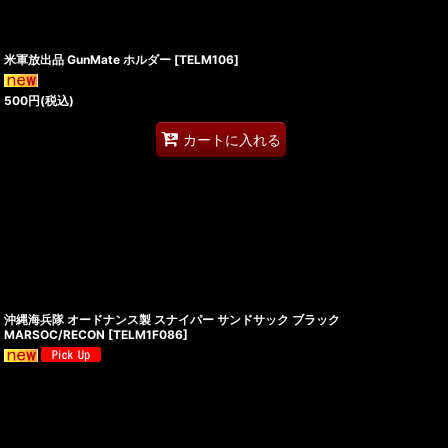
米軍放出品 GunMate ホルダー
[
TELM106
]
500
円
(税込)
カートに入れる
沖縄海兵隊 オードナンス製 スナイパー サンドサック ブラック
MARSOC/RECON
[
TELM1F086
]