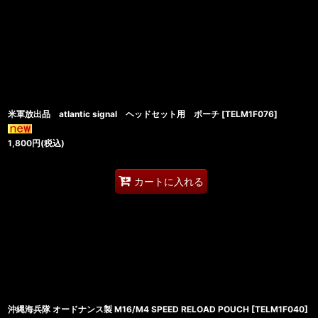
米軍放出品 atlantic signal ヘッドセット用 ポーチ
[
TELM1F076
]
1,800
円
(税込)
カートに入れる
沖縄海兵隊 オードナンス製 M16/M4 SPEED RELOAD POUCH
[
TELM1F040
]