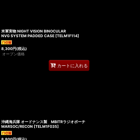
米軍実物 NIGHT VISION BINOCULAR
NVG SYSTEM PADDED CASE
[
TELM1F114
]
8,300
円
(税込)
オープン価格
カートに入れる
沖縄海兵隊 オードナンス製 MBITRラジオポーチ
MARSOC/RECON
[
TELM1F035
]
8,800
円
(税込)