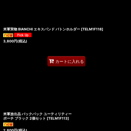
米軍実物 BIANCHI エキスパンド バトンホルダー
[
TELM1F118
]
3,800
円
(税込)
カートに入れる
米軍放出品 バックパック ユーティリティー
ポーチ ブラック 2個セット
[
TELM1F113
]
2,800
円
(税込)