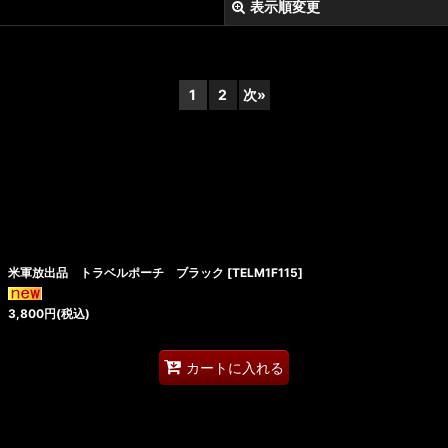
表示順変更
1
2
次
»
絞り込む
米軍放出品 トラベルポーチ ブラック
[
TELM1F115
]
3,800
円
(税込)
カートに入れる