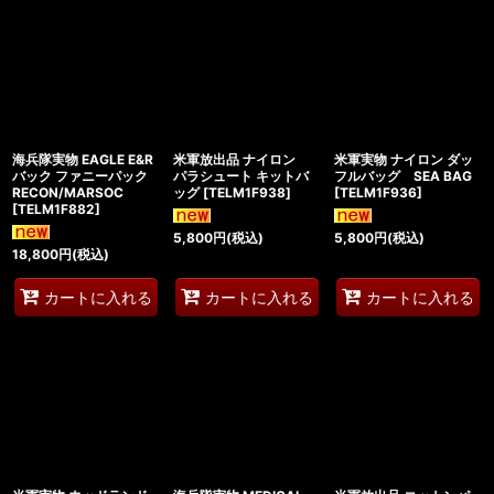
海兵隊実物 EAGLE E&R
米軍放出品 ナイロン
米軍実物 ナイロン ダッ
バック ファニーパック
パラシュート キットバ
フルバッグ SEA BAG
RECON/MARSOC
ッグ
[
TELM1F938
]
[
TELM1F936
]
[
TELM1F882
]
5,800
円
(税込)
5,800
円
(税込)
18,800
円
(税込)
カートに入れる
カートに入れる
カートに入れる