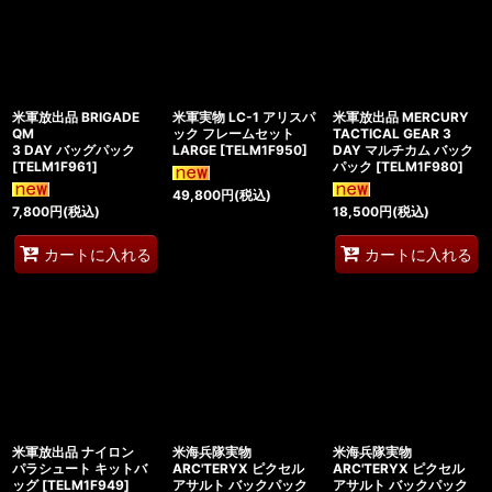
米軍放出品 BRIGADE
米軍実物 LC-1 アリスパ
米軍放出品 MERCURY
QM
ック フレームセット
TACTICAL GEAR 3
3 DAY バッグパック
LARGE
[
TELM1F950
]
DAY マルチカム バック
[
TELM1F961
]
パック
[
TELM1F980
]
49,800
円
(税込)
7,800
円
(税込)
18,500
円
(税込)
カートに入れる
カートに入れる
米軍放出品 ナイロン
米海兵隊実物
米海兵隊実物
パラシュート キットバ
ARC'TERYX ピクセル
ARC'TERYX ピクセル
ッグ
[
TELM1F949
]
アサルト バックパック
アサルト バックパック