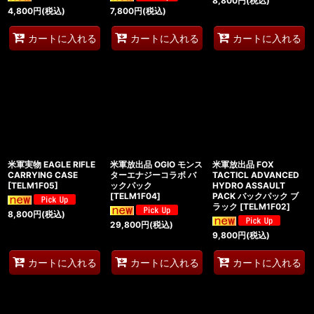
8,800
円
(税込)
4,800
円
(税込)
7,800
円
(税込)
カートに入れる
カートに入れる
カートに入れる
米軍実物 EAGLE RIFLE
米軍放出品 OGIO モンス
米軍放出品 FOX
CARRYING CASE
ターエナジーコラボ バ
TACTICL ADVANCED
[
TELM1F05
]
ックパック
HYDRO ASSAULT
[
TELM1F04
]
PACK バックパック ブ
ラック
[
TELM1F02
]
8,800
円
(税込)
29,800
円
(税込)
9,800
円
(税込)
カートに入れる
カートに入れる
カートに入れる