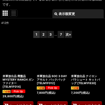
です。
表示順変更
閉じる
412
件
表示数
:
1
2
3
...
7
次
»
在庫あり
並び順
:
絞り込む
米軍放出品 廃盤品
米軍放出品 SOC 3 DAY
米軍放出品 ナイロン
MYSTERY RANCH ガン
アサルト バックパック
パラシュート キットバ
ファイター
[
TELM1F012
]
ッグ
[
TELM1F830
]
[
TELM1F014
]
7,800
円
(税込)
7,200
円
(税込)
29,800
円
(税込)