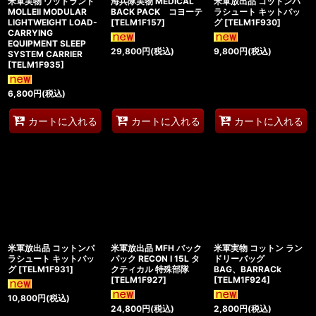
米軍実物 ウッドランド
海兵隊実物 MEDICAL
米軍放出品 コットンパ
MOLLEII MODULAR
BACK PACK コヨーテ
ラシュート キットバッ
LIGHTWEIGHT LOAD-
[
TELM1F157
]
グ
[
TELM1F930
]
CARRYING
EQUIPMENT SLEEP
29,800
円
(税込)
9,800
円
(税込)
SYSTEM CARRIER
[
TELM1F935
]
6,800
円
(税込)
カートに入れる
カートに入れる
カートに入れる
米軍放出品 コットンパ
米軍放出品 MFH バック
米軍実物 コットン ラン
ラシュート キットバッ
パック RECON I 15L タ
ドリーバッグ
グ
[
TELM1F931
]
クティカル 特殊部隊
BAG、BARRACk
[
TELM1F927
]
[
TELM1F924
]
10,800
円
(税込)
24,800
円
(税込)
2,800
円
(税込)