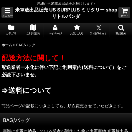
沖縄から米軍放出品をお届けします♪
米軍放出品販売 US SURPLUS ミリタリー shop
リトルパンダ
メニュー
カート
カテゴリ
ご利用案内
マイページ
お気に入り
X（旧Twitter）
商品検索
ホーム
>
BAG/バッグ
配送方法に関して！
配送業者一本化に伴い下記ご利用案内(送料について）をご
必読下さいませ。
⇒送料について
商品ページの記載につきましても、順次変更させていただきます。
BAG/バッグ
実際に米軍に納品している業者が製作した物と米軍実物.米軍放出品