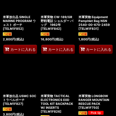
米軍放出品 SINGLE
米軍実物 CW-189/GR
米軍実物 Equipment
MARINE PROGRAM ウ
野戦電話 ショルダー バ
Pamphlet Bag NSN
ェスト ポーチ
ッグ 1962年
2540-00-670-2459
[
TELM1F852
]
[
TELM1F842
]
[
TELM1F831
]
2,800
円
(税込)
16,800
円
(税込)
1,800
円
(税込)
カートに入れる
カートに入れる
カートに入れる
米軍放出品 USMC SOC
米軍実物 TACTICAL
米軍実物 LONGBOW
トラベルポーチ
ELECTRONICS E0D
RANGER MOUNTAIN
[
TELM1F827
]
TOOL KIT BACKPACK
RESCUE PACK
W/ INSERTS
[
TELM1F750
]
[
TELM1F826
]
3,800
円
(税込)