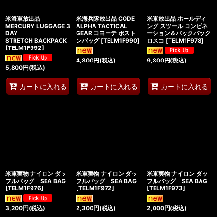
米海軍放出品
米海兵隊放出品 CODE
米軍放出品 ホールディ
MERCURY LUGGAGE 3
ALPHA TACTICAL
ング スツール コンビネ
DAY
GEAR コヨーテ ボスト
ーション＆バックパック
STRETCH BACKPACK
ンバッグ
[
TELM1F990
]
ロスコ
[
TELM1F978
]
[
TELM1F992
]
4,800
円
(税込)
9,800
円
(税込)
5,800
円
(税込)
カートに入れる
カートに入れる
カートに入れる
米軍実物 ナイロン ダッ
米軍実物 ナイロン ダッ
米軍実物 ナイロン ダッ
フルバッグ SEA BAG
フルバッグ SEA BAG
フルバッグ SEA BAG
[
TELM1F976
]
[
TELM1F972
]
[
TELM1F973
]
3,200
円
(税込)
2,300
円
(税込)
2,000
円
(税込)