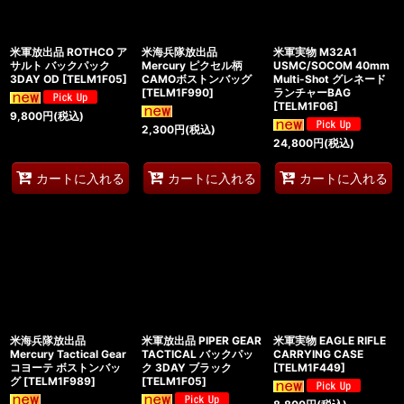
米軍放出品 ROTHCO ア
米海兵隊放出品
米軍実物 M32A1
サルト バックパック
Mercury ピクセル柄
USMC/SOCOM 40mm
3DAY OD
[
TELM1F05
]
CAMOボストンバッグ
Multi-Shot グレネード
[
TELM1F990
]
ランチャーBAG
[
TELM1F06
]
9,800
円
(税込)
2,300
円
(税込)
24,800
円
(税込)
カートに入れる
カートに入れる
カートに入れる
米海兵隊放出品
米軍放出品 PIPER GEAR
米軍実物 EAGLE RIFLE
Mercury Tactical Gear
TACTICAL バックパッ
CARRYING CASE
コヨーテ ボストンバッ
ク 3DAY ブラック
[
TELM1F449
]
グ
[
TELM1F989
]
[
TELM1F05
]