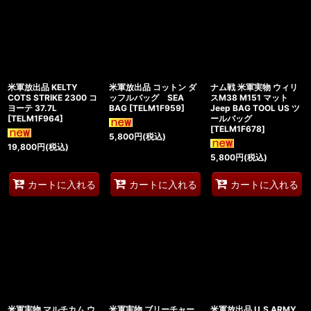
米軍放出品 KELTY
米軍放出品 コットン ダ
ナム戦 米軍実物 ウィリ
COTS STRIKE 2300 コ
ッフルバッグ SEA
スM38 M151 マット
ヨーテ 37.7L
BAG
[
TELM1F959
]
Jeep BAG TOOL US ツ
[
TELM1F964
]
ールバッグ
[
TELM1F678
]
5,800
円
(税込)
19,800
円
(税込)
5,800
円
(税込)
カートに入れる
カートに入れる
カートに入れる
米軍実物 マルチカム ウ
米軍実物 ブリーチャー
米軍放出品 U.S ARMY