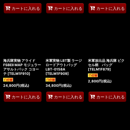
カートに入れる
カートに入れる
カートに入れる
海兵隊実物 アライド
米軍実物 LBT製 ラージ
米軍放出品 海兵隊 ピク
FSBEII MAP モジュラー
ロードアウトバッグ
セル柄 バッグ
アサルトパック コヨー
LBT-0158A
[
TELM1F879
]
テ
[
TELM1F910
]
[
TELM1F909
]
2,800
円
(税込)
24,800
円
(税込)
34,800
円
(税込)
カートに入れる
カートに入れる
カートに入れる