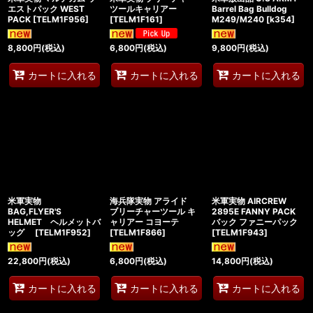
エストパック WEST
ツールキャリアー
Barrel Bag Bulldog
PACK
[
TELM1F956
]
[
TELM1F161
]
M249/M240
[
k354
]
8,800
円
(税込)
6,800
円
(税込)
9,800
円
(税込)
カートに入れる
カートに入れる
カートに入れる
米軍実物
海兵隊実物 アライド
米軍実物 AIRCREW
BAG,FLYER'S
ブリーチャーツール キ
2895E FANNY PACK
HELMET ヘルメットバ
ャリアー コヨーテ
バック ファニーパック
ッグ
[
TELM1F952
]
[
TELM1F866
]
[
TELM1F943
]
22,800
円
(税込)
6,800
円
(税込)
14,800
円
(税込)
カートに入れる
カートに入れる
カートに入れる