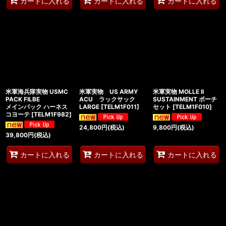
カートに入れる
カートに入れる
カートに入れる
米軍海兵隊実物 USMC
米軍実物 US ARMY
米軍実物 MOLLE II
PACK FILBE
ACU ラックサック
SUSTAINMENT ポーチ
メインパック ハーネス
LARGE
[
TELM1F011
]
セット
[
TELM1F010
]
コヨーテ
[
TELM1F982
]
24,800
円
(税込)
9,800
円
(税込)
39,800
円
(税込)
カートに入れる
カートに入れる
カートに入れる