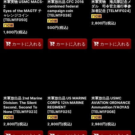
米軍実物 USMC MACS-
米軍放出品 CFC 2016
米軍実物 海兵隊記念メ
2
combined federal
ダル 司令官主催行事参
Eyes of the MAGTF チ
campaign coin
加者記念
[
TELM1F024
]
ャレンジコイン
[
TELM1F038
]
[
TELM1F050
]
2,800
円
(税込)
500
円
(税込)
1,800
円
(税込)
カートに入れる
カートに入れる
カートに入れる
米軍放出品 2nd Marine
米軍放出品 US MARINE
米軍放出品 USMC
Division: The Silent
CORPS 12th MARINE
AVIATION ORDNANCE
Second, Second To
REGIMENT
Ammunition IYAOYAS
None
[
TELM1F023
]
[
TELM1F025
]
[
TELM1F008
]
2,800
円
(税込)
2,800
円
(税込)
2,980
円
(税込)