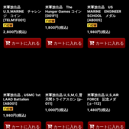
米軍放出品
米軍放出品 The
米軍放出品 US
U,S,MARINE チャレン
Hunger Games コイン
MARINE ENGINEER
ジ コイン
[
001F1
]
SCHOOL メダル
[
TELM1F001
]
[
AB005
]
1,800
円
(税込)
2,800
円
(税込)
1,980
円
(税込)
カートに入れる
カートに入れる
カートに入れる
米軍放出品，USMC 1st
米軍放出品.U,S,M,C,普
米軍放出品.U,S,AIR
LAAD Battalion
天間トライアスロン
[
p-
FORCE 記念メダ
[
AB001
]
011
]
[
ｐ-112
]
1,000
円
(税込)
1,480
円
(税込)
1,980
円
(税込)
カートに入れる
カートに入れる
カートに入れる