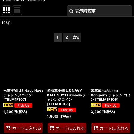
表示順変更
閉じる
108
件
表示数
:
1
2
次
»
在庫あり
並び順
:
絞り込む
米軍実物 US Navy Navy
米海軍実物 US NAVY
米軍放出品 Lima
チャレンジコイン
BALL 2021 Okinawa チ
Company チャレン コイ
[
TELM1F107
]
ャレンジコイン
ン
[
TELM1F106
]
[
TELM1F108
]
1,800
円
(税込)
3,200
円
(税込)
1,800
円
(税込)
カートに入れる
カートに入れる
カートに入れる