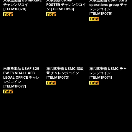
米軍放出品 US MARINE
米軍実物 CAMP
米軍放出品 USAF 33rd
チャレンジコイ
FOSTER チャレンジコイ
operations group チャ
[
TELM1F078
]
ン
[
TELM1F028
]
レンジコイン
[
TELM1F076
]
米軍放出品 USAF 325
海兵隊実物 USMC 階級
海兵隊実物 USMC チャ
FW TYNDALL AFB
章 チャレンジコイン
レンジコイン
LEGAL OFFICE チャレ
[
TELM1F073
]
[
TELM1F074
]
ンジコイン
[
TELM1F077
]