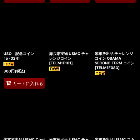
USO 記念コイン
海兵隊実物 USMC チャ
米軍放出品 チャレンジ
[
ｐ-324
]
レンジコイン
コイン OBAMA
[
TELM1F101
]
SECOND TERM コイン
[
TELM1F083
]
300
円
(税込)
カートに入れる
米軍放出品 USMC Ctcol
米軍放出品 USMC チャ
米軍放出品 USMC スカ