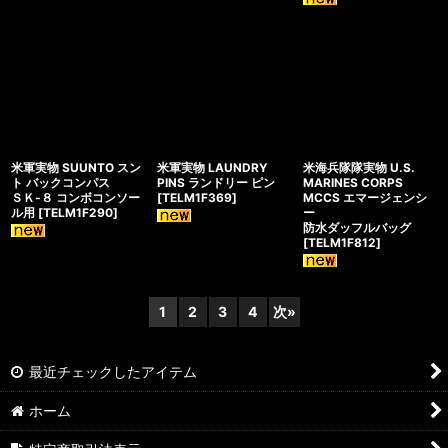
米軍実物 SUUNTO スン
米軍実物 LAUNDRY
米海兵隊隊実物 U.S.
ト バックコンパス
PINS ランドリー ピン
MARINES CORPS
ＳＫ-８ コンボコンソー
[
TELM1F369
]
MCCS エマージェンシ
ル用
[
TELM1F290
]
ー
防水ダッフルバッグ
[
TELM1F812
]
1
2
3
4
次
»
最近チェックしたアイテム
ホーム