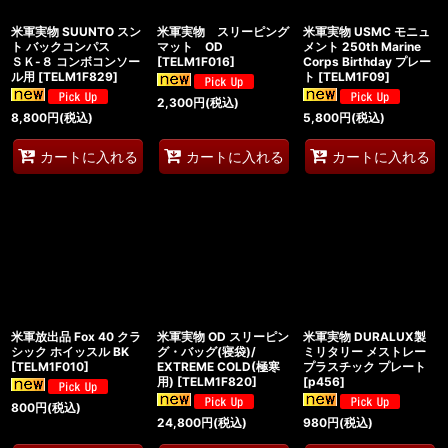
米軍実物 SUUNTO スン
米軍実物 スリーピング
米軍実物 USMC モニュ
ト バックコンパス
マット OD
メント 250th Marine
ＳＫ-８ コンボコンソー
[
TELM1F016
]
Corps Birthday プレー
ル用
[
TELM1F829
]
ト
[
TELM1F09
]
2,300
円
(税込)
8,800
円
(税込)
5,800
円
(税込)
カートに入れる
カートに入れる
カートに入れる
米軍放出品 Fox 40 クラ
米軍実物 OD スリーピン
米軍実物 DURALUX製
シック ホイッスル BK
グ・バッグ(寝袋)/
ミリタリー メストレー
[
TELM1F010
]
EXTREME COLD(極寒
プラスチック プレート
用)
[
TELM1F820
]
[
p456
]
800
円
(税込)
24,800
円
(税込)
980
円
(税込)