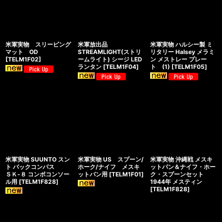
米軍実物 スリーピング
米軍放出品
米軍実物 ハルシー製 ミ
マット OD
STREAMLIGHT(ストリ
リタリー Halsey メラミ
[
TELM1F02
]
ームライト) シージ LED
ン メストレー プレー
ランタン
[
TELM1F04
]
ト (1)
[
TELM1F05
]
米軍実物 SUUNTO スン
米軍実物 US スプーン/
米軍実物 沖縄戦 メスキ
ト バックコンパス
ホーク/ナイフ メスキ
ットパン＆ナイフ・ホー
ＳＫ-８ コンボコンソー
ットパン用
[
TELM1F01
]
ク・スプーンセット
ル用
[
TELM1F828
]
1944年 メスティン
[
TELM1F828
]