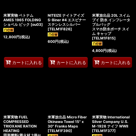
米軍実物 ベトナム
NITEIZE ナイトアイズ
米軍放出品 20L スイム
AMES 1965 FOLDING
S-Biner #4 エスビナー
ブイ 防水 インフレータ
ショベル ピック
[
ou03
]
ステンレスシルバー
ブルバッグ
[
TELM1F826
]
スマホ防水ポーチ スイ
ム キャップ
12,800
円
(税込)
[
TELM1F815
]
600
円
(税込)
4,800
円
(税込)
カートに入れる
カートに入れる
カートに入れる
米軍実物 FUEL
米軍放出品 Micro Fiber
米軍実物 International
COMPRESSED
Okinawa Towel 15" x
Silver Company U.S.
TRIOXANE RATION
30" Franko Maps
M-1926 ナイフ WWII
HEATING
[
TELM1F390
]
[
TELM1F377
]
固形燃料/着火材 2個セ