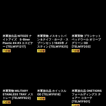
米軍放出品 NITEIZE ナ
米軍実物 メスキットパ
米軍実物 ブランケット
イトアイズ S-Biner
ン＆ナイフ・ホーク・ス
ベッドウール オリーブ
Plastic #4 #3 エスビナ
プーンセット1945年 メ
グリーン OD
ー
[
TELM1F1217
]
スティン
[
TELM1F825
]
[
TELM1F203
]
米軍実物 MILITARY
米軍放出品 ホイッスル
米軍放出品 ONETIGRIS
STAINLESS TRAY メス
OD
[
TELM1F818
]
フォールディングス チ
トレー
[
TELM1F822
]
ェアー コヨーテ
[
TELM1F801
]