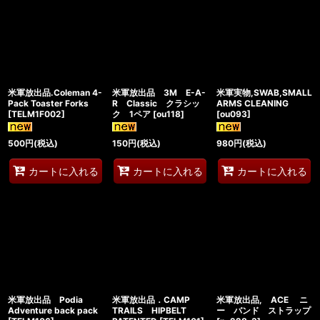
米軍放出品.Coleman 4-
米軍放出品 3M E-A-
米軍実物,SWAB,SMALL
Pack Toaster Forks
R Classic クラシッ
ARMS CLEANING
[
TELM1F002
]
ク 1ペア
[
ou118
]
[
ou093
]
500
円
(税込)
150
円
(税込)
980
円
(税込)
カートに入れる
カートに入れる
カートに入れる
米軍放出品 Podia
米軍放出品．CAMP
米軍放出品, ACE ニ
Adventure back pack
TRAILS HIPBELT
ー バンド ストラップ