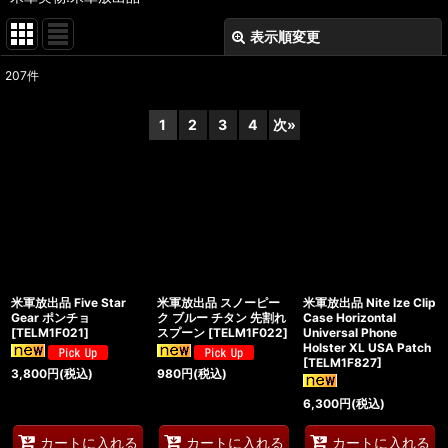
表示順変更
閉じる
207
件
表示数
:
1
2
3
4
次
»
在庫あり
並び順
:
絞り込む
米軍放出品 Five Star
米軍放出品 スノーピー
米軍放出品 Nite Ize Clip
Gear ポンチョ
ク ブルー チタン 先割れ
Case Horizontal
[
TELM1F021
]
スプーン
[
TELM1F022
]
Universal Phone
Holster XL USA Patch
[
TELM1F827
]
3,800
円
(税込)
980
円
(税込)
6,300
円
(税込)
カートに入れる
カートに入れる
カートに入れる