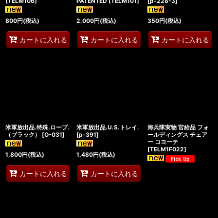
[
TELM106
]
PATENTED
[
TELM101
]
[
p-228-3
]
800
円
(税込)
2,000
円
(税込)
350
円
(税込)
カートに入れる
カートに入れる
カートに入れる
米軍放出品.特殊.ロープ.
米軍放出品.U.S.トレイ.
海兵隊実物 官給品 フォ
（ブラック）
[
O-031
]
[
p-391
]
ールディングス チェア
ー コヨーテ
[
TELM1F022
]
1,800
円
(税込)
1,480
円
(税込)
カートに入れる
カートに入れる