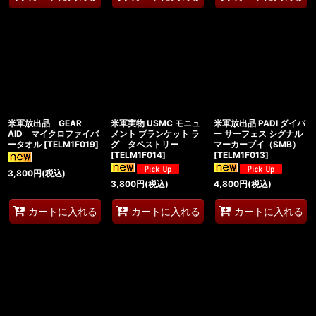
米軍放出品 GEAR
米軍実物 USMC モニュ
米軍放出品 PADI ダイバ
AID マイクロファイバ
メント ブランケット ラ
ー サーフェス シグナル
ータオル
[
TELM1F019
]
グ タペストリー
マーカーブイ（SMB）
[
TELM1F014
]
[
TELM1F013
]
3,800
円
(税込)
3,800
円
(税込)
4,800
円
(税込)
カートに入れる
カートに入れる
カートに入れる