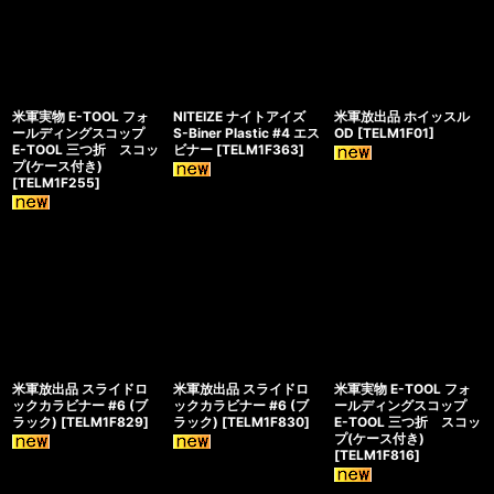
米軍実物 E-TOOL フォ
NITEIZE ナイトアイズ
米軍放出品 ホイッスル
ールディングスコップ
S-Biner Plastic #4 エス
OD
[
TELM1F01
]
E-TOOL 三つ折 スコッ
ビナー
[
TELM1F363
]
プ(ケース付き)
[
TELM1F255
]
米軍放出品 スライドロ
米軍放出品 スライドロ
米軍実物 E-TOOL フォ
ックカラビナー #6 (ブ
ックカラビナー #6 (ブ
ールディングスコップ
ラック)
[
TELM1F829
]
ラック)
[
TELM1F830
]
E-TOOL 三つ折 スコッ
プ(ケース付き)
[
TELM1F816
]