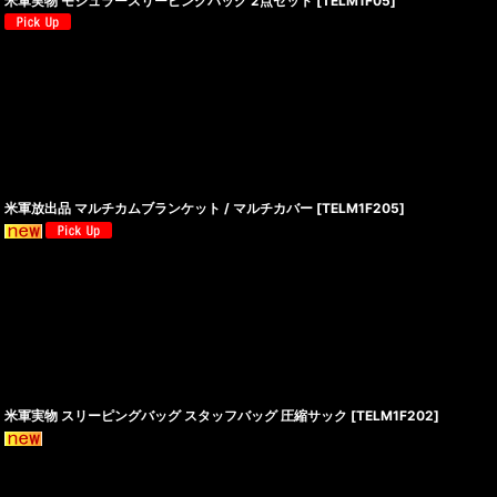
米軍実物 モジュラースリーピングバッグ 2点セット
[
TELM1F05
]
米軍放出品 マルチカムブランケット / マルチカバー
[
TELM1F205
]
米軍実物 スリーピングバッグ スタッフバッグ 圧縮サック
[
TELM1F202
]