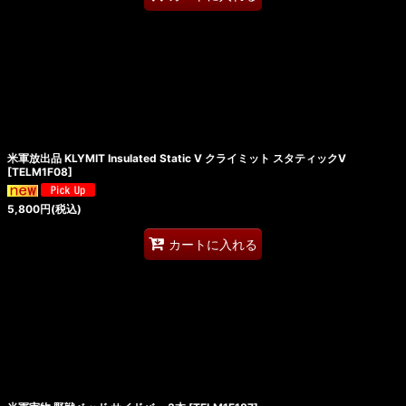
米軍放出品 KLYMIT Insulated Static V クライミット スタティックV
[
TELM1F08
]
5,800
円
(税込)
カートに入れる