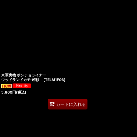
米軍実物 ポンチョライナー
ウッドランドカモ 迷彩
[
TELM1F06
]
5,800
円
(税込)
カートに入れる