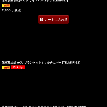
米軍実物 野戦ベッド サイドバー 3本
[
TELM1F187
]
2,800
円
(税込)
カートに入れる
米軍放出品 ACU ブランケット / マルチカバー
[
TELM1F162
]