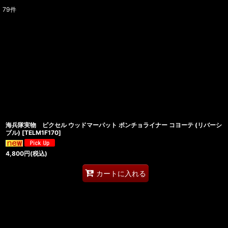
79
件
表示数
:
在庫あり
並び順
:
海兵隊実物 ピクセル ウッドマーパット ポンチョライナー コヨーテ (リバーシ
ブル)
[
TELM1F170
]
4,800
円
(税込)
カートに入れる