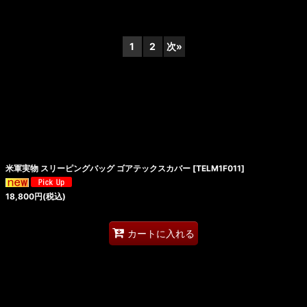
1
2
次
»
絞り込む
米軍実物 スリーピングバッグ ゴアテックスカバー
[
TELM1F011
]
18,800
円
(税込)
カートに入れる