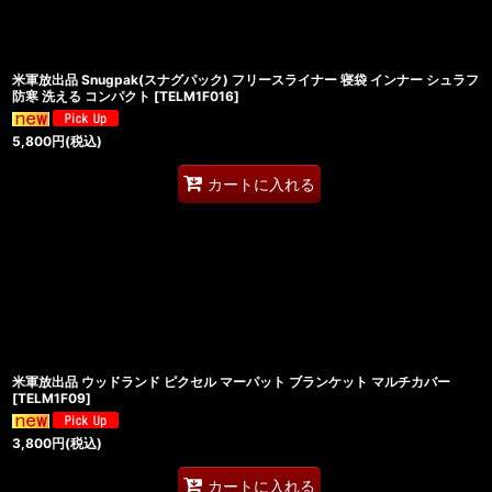
米軍放出品 Snugpak(スナグパック) フリースライナー 寝袋 インナー シュラフ
防寒 洗える コンパクト
[
TELM1F016
]
5,800
円
(税込)
カートに入れる
米軍放出品 ウッドランド ピクセル マーパット ブランケット マルチカバー
[
TELM1F09
]
3,800
円
(税込)
カートに入れる