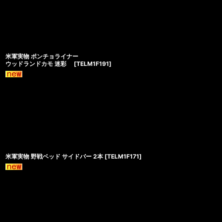
米軍実物 ポンチョライナー
ウッドランドカモ 迷彩
[
TELM1F191
]
米軍実物 野戦ベッド サイドバー 2本
[
TELM1F171
]