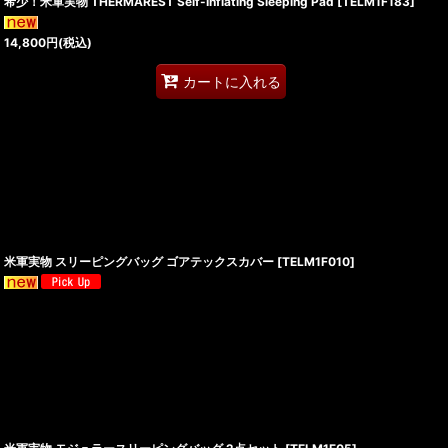
希少！米軍実物 THERMAREST Self-Inflating Sleeping Pad
[
TELM1F183
]
14,800
円
(税込)
カートに入れる
米軍実物 スリーピングバッグ ゴアテックスカバー
[
TELM1F010
]