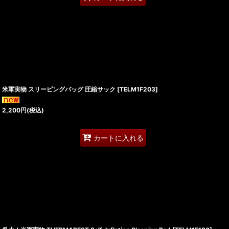
米軍実物 スリーピングバッグ 圧縮サック
[
TELM1F203
]
2,200
円
(税込)
カートに入れる