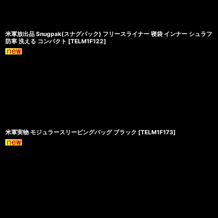
米軍放出品 Snugpak(スナグパック) フリースライナー 寝袋 インナー シュラフ
防寒 洗える コンパクト
[
TELM1F122
]
米軍実物 モジュラースリーピングバッグ ブラック
[
TELM1F173
]