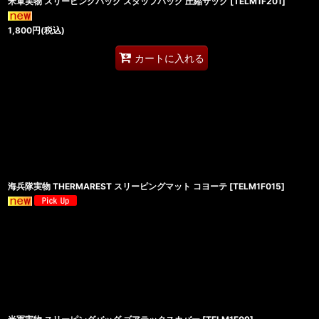
米軍実物 スリーピングバッグ スタッフバッグ 圧縮サック
[
TELM1F201
]
1,800
円
(税込)
カートに入れる
海兵隊実物 THERMAREST スリーピングマット コヨーテ
[
TELM1F015
]