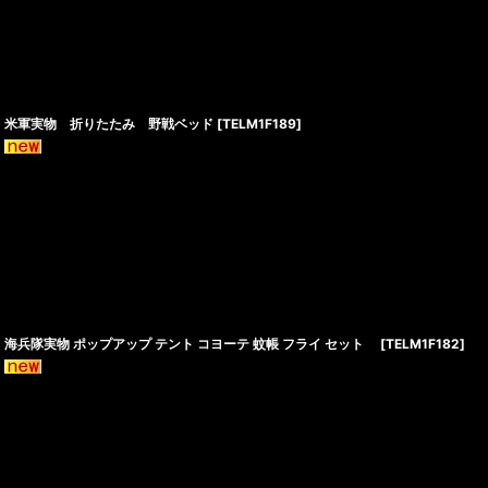
米軍実物 折りたたみ 野戦ベッド
[
TELM1F189
]
海兵隊実物 ポップアップ テント コヨーテ 蚊帳 フライ セット
[
TELM1F182
]