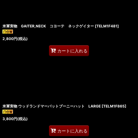
米軍実物 GAITER,NECK コヨーテ ネックゲイター
[
TELM1F481
]
2,800
円
(税込)
カートに入れる
米軍実物 ウッドランドマーパットブーニーハット LARGE
[
TELM1F865
]
3,800
円
(税込)
カートに入れる