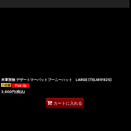
閉じる
米軍実物 デザートマーパットブーニーハット LARGE
[
TELM1F825
]
3,800
円
(税込)
カートに入れる