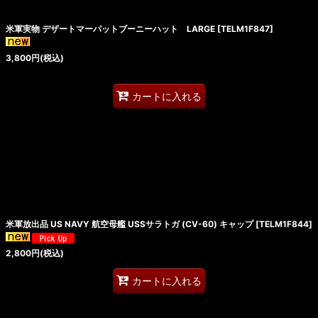
米軍実物 デザートマーパットブーニーハット LARGE
[
TELM1F847
]
3,800
円
(税込)
カートに入れる
米軍放出品 US NAVY 航空母艦 USSサラトガ (CV-60) キャップ
[
TELM1F844
]
2,800
円
(税込)
カートに入れる