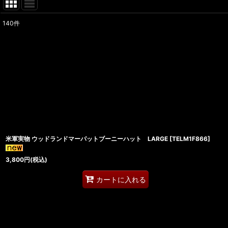
140
件
表示数
:
在庫あり
並び順
:
米軍実物 ウッドランドマーパットブーニーハット LARGE
[
TELM1F866
]
3,800
円
(税込)
カートに入れる