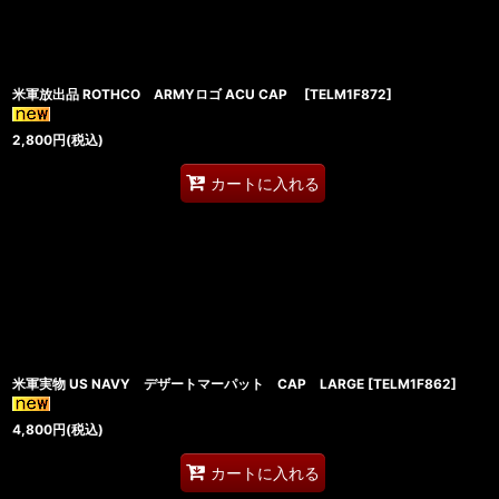
米軍放出品 ROTHCO ARMYロゴ ACU CAP
[
TELM1F872
]
2,800
円
(税込)
カートに入れる
米軍実物 US NAVY デザートマーパット CAP LARGE
[
TELM1F862
]
4,800
円
(税込)
カートに入れる