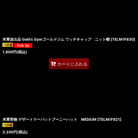
米軍放出品 Gold's Gymゴールドジム ワッチキャップ ニット帽
[
TELM1F830
]
1,800
円
(税込)
カートに入れる
米軍実物 デザートマーパットブーニーハット MEDIUM
[
TELM1F821
]
3,200
円
(税込)