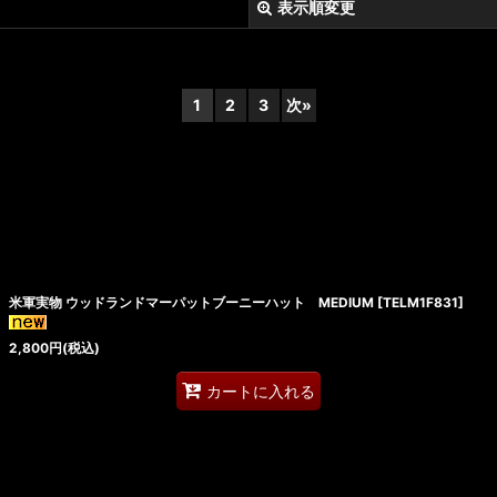
表示順変更
1
2
3
次
»
絞り込む
米軍実物 ウッドランドマーパットブーニーハット MEDIUM
[
TELM1F831
]
2,800
円
(税込)
カートに入れる