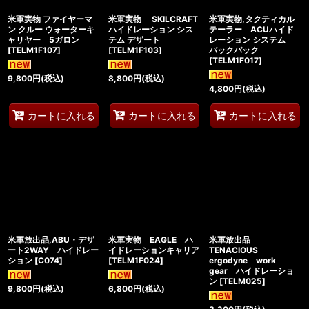
米軍実物 ファイヤーマ
米軍実物 SKILCRAFT
米軍実物,タクティカル
ン クルー ウォーターキ
ハイドレーション シス
テーラー ACUハイド
ャリヤー 5ガロン
テム デザート
レーション システム
[
TELM1F107
]
[
TELM1F103
]
バックパック
[
TELM1F017
]
9,800
円
(税込)
8,800
円
(税込)
4,800
円
(税込)
カートに入れる
カートに入れる
カートに入れる
米軍放出品,ABU・デザ
米軍実物 EAGLE ハ
米軍放出品
ート2WAY ハイドレー
イドレーションキャリア
TENACIOUS
ション
[
C074
]
[
TELM1F024
]
ergodyne work
gear ハイドレーショ
ン
[
TELM025
]
9,800
円
(税込)
6,800
円
(税込)