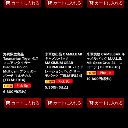
カートに入れる
カートに入れる
カートに入れる
海兵隊放出品
米軍放出品 CAMELBAK
米軍実物 CAMELBAK キ
Tasmanian Tiger タス
キャメルバック
ャメルバック M.U.L.E.
マニアンタイガー
MAXIMUM GEAR
Mil-Spec Crux 3L コ
Bladder Pouch
THERMOBAK 3L ハイド
ヨーテ
[
TELM1F816
]
Multicam ブラッダー
レーションバッグ サー
ポーチ マルチカム
モバック
[
TELM1F824
]
19,800
円
(税込)
[
TELM1F914
]
5,300
円
(税込)
6,800
円
(税込)
カートに入れる
カートに入れる
カートに入れる