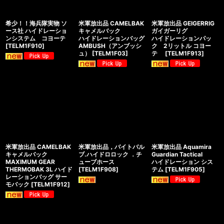
希少！！海兵隊実物 ソ
米軍放出品 CAMELBAK
米軍放出品 GEIGERRIG
ース社 ハイドレーショ
キャメルバック
ガイガーリグ
ンシステム コヨーテ
ハイドレーションバッグ
ハイドレーションパッ
[
TELM1F910
]
AMBUSH（アンブッシ
ク 2リットル コヨー
ュ）
[
TELM1F03
]
テ
[
TELM1F913
]
米軍放出品 CAMELBAK
米軍放出品，バイトバル
米軍放出品 Aquamira
キャメルバック
ブ.ハイドロロック ．チ
Guardian Tactical
MAXIMUM GEAR
ューブホース
ハイドレーション シス
THERMOBAK 3L ハイド
[
TELM1F908
]
テム
[
TELM1F905
]
レーションバッグ サー
モバック
[
TELM1F912
]