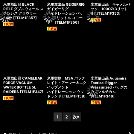
米軍放出品 BLACK
米軍放出品 GEIGERRIG
米軍放出品 キャメルバ
RIFLE ダブルウォール ス
ガイガーリグ
ック 100OZ(3リット
テンレス グラウラー
ハイドレーションパッ
ル)
[
TELM1F353
]
64oz
[
TELM1F357
]
ク 2リットル コヨー
テ
[
TELM1F356
]
米軍放出品 CAMELBAK
米軍実物 MSA パラク
米軍放出品 Aquamira
FORGE VACUUM
レイト・アーマー＆エク
Tactical Rigger
WATER BOTTLE 5L
イップメント
Pressurized バッグの
RAIDERS
[
TELM1F347
]
ハイドレーション ウッ
み マルチカム
ドランド
[
TELM1F158
]
[
TELM1F346
]
1
2
次
»