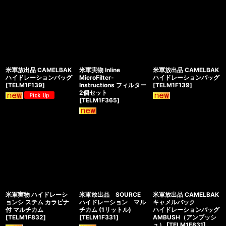
米軍放出品 CAMELBAK
米軍実物 Inline
米軍放出品 CAMELBAK
ハイドレーションバッグ
MicroFilter-
ハイドレーションバッグ
[
TELM1F139
]
Instructions フィルター
[
TELM1F139
]
2個セット
[
TELM1F365
]
米軍実物 ハイドレーシ
米軍放出品 SOURCE
米軍放出品 CAMELBAK
ョンシ ステム カラビナ
ハイドレーション マル
キャメルバック
付 マルチカム
チカム (1リットル)
ハイドレーションバッグ
[
TELM1F832
]
[
TELM1F331
]
AMBUSH（アンブッシ
ュ）
[
TELM1F831
]