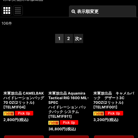
表示順変更
閉じる
106
件
表示数
:
1
2
次
»
在庫あり
並び順
:
絞り込む
米軍放出品 CAMELBAK
米軍放出品 Aquamira
米軍放出品 キャメルバ
ハイドレーションバッグ
Tactical RIG 1600 MIL-
ック デザート3C
70 OZ(2リットル)
SPEC
70OZ(2リットル)
[
TELM1F04
]
ハイドレーション バッ
[
TELM1F001
]
クパック システム
[
TELM1F911
]
2,800
円
(税込)
3,200
円
(税込)
36,800
円
(税込)