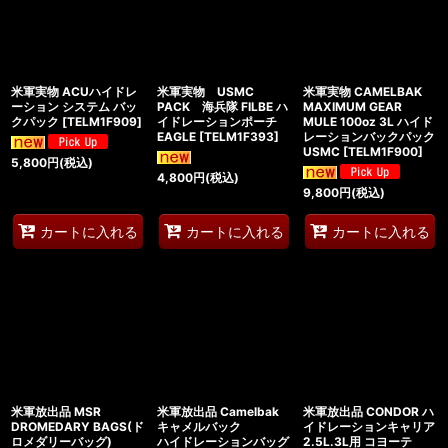
米軍実物 ACUハイドレ
米軍実物 USMC
米軍実物 CAMELBAK
ーション システム バッ
PACK 海兵隊 FILBE ハ
MAXIMUM GEAR
クパック
[
TELM1F909
]
イドレーションポーチ
MULE 100oz 3L ハイド
EAGLE
[
TELM1F393
]
レーションバックパック
USMC
[
TELM1F900
]
5,800
円
(税込)
4,800
円
(税込)
9,800
円
(税込)
カートに入れる
カートに入れる
カートに入れる
米軍放出品 MSR
米軍放出品 Camelbak
米軍放出品 CONDOR ハ
DROMEDARY BAGS(ド
キャメルバック
イドレーションキャリア
ロメダリーバッグ)
ハイドレーションバッグ
2.5L.3L用 コヨーテ