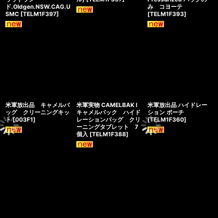
ド.Oldgen.NSW.CAG.U
み コヨーテ
SMC
[
TELM1F397
]
[
TELM1F393
]
米軍放出品 キャメルバ
米軍実物 CAMELBAK l
米軍放出品 ハイドレー
ッグ クリーニングキッ
キャメルバック ハイド
ション ポーチ
ト
[
003F1
]
レーションバッグ クリ
[
TELM1F360
]
ーニングタブレット 7
個入
[
TELM1F388
]