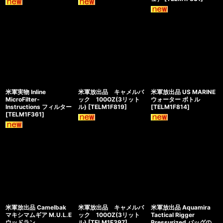
米軍実物 Inline
米軍放出品 キャメルバ
米軍放出品 US MARINE
MicroFilter-
ック 100OZ(3リット
ウォーター ボトル
Instructions フィルター
ル)
[
TELM1F819
]
[
TELM1F814
]
[
TELM1F361
]
米軍放出品 Camelbak
米軍放出品 キャメルバ
米軍放出品 Aquamira
マキシマムギア M.U.L.E
ック 100OZ(3リット
Tactical Rigger
ウッドラン
ル)
[
TELM1F397
]
Pressurized バッグの