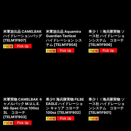
米軍放出品 CAMELBAK
米軍放出品 Aquamira
希少！！海兵隊実物 ソ
ハイドレーションバッグ
Guardian Tactical
ース社 ハイドレーショ
[
TELM1F907
]
ハイドレーション シス
ンシステム コヨーテ
テム
[
TELM1F904
]
[
TELM1F906
]
米軍実物 CAMELBAK キ
希少‼︎ 海兵隊実物 FILBE
希少！！海兵隊実物 ソ
ャメルバック M.U.L.E.
EAGLE ハイドレーショ
ース社 ハイドレーショ
Mil-Spec Crux 100oz
ン キャリア コヨーテ
ンシステム コヨーテ
3L コヨーテ
100oz
[
TELM1F902
]
[
TELM1F901
]
[
TELM1F903
]