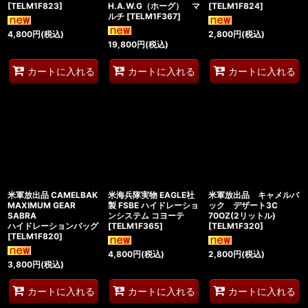
[
TELM1F823
]
H.A.W.G（ホーグ） マ
[
TELM1F824
]
ルチ
[
TELM1F367
]
4,800
円
(税込)
2,800
円
(税込)
19,800
円
(税込)
カートに入れる
カートに入れる
カートに入れる
米軍放出品 CAMELBAK
米海兵隊実物 EAGLE社
米軍放出品 キャメルバ
MAXIMUM GEAR
製 FSBE ハイドレーショ
ック デザート3C
SABRA
ンシステム コヨーテ
70OZ(2リットル)
ハイドレーションバッグ
[
TELM1F365
]
[
TELM1F320
]
[
TELM1F820
]
4,800
円
(税込)
2,800
円
(税込)
3,800
円
(税込)
カートに入れる
カートに入れる
カートに入れる