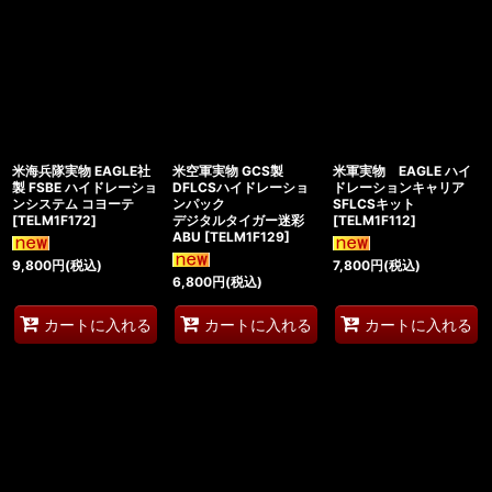
米海兵隊実物 EAGLE社
米空軍実物 GCS製
米軍実物 EAGLE ハイ
製 FSBE ハイドレーショ
DFLCSハイドレーショ
ドレーションキャリア
ンシステム コヨーテ
ンパック
SFLCSキット
[
TELM1F172
]
デジタルタイガー迷彩
[
TELM1F112
]
ABU
[
TELM1F129
]
9,800
円
(税込)
7,800
円
(税込)
6,800
円
(税込)
カートに入れる
カートに入れる
カートに入れる