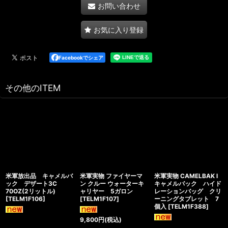
お問い合わせ
お気に入り登録
Facebookでシェア
その他のITEM
米軍放出品 キャメルバ
米軍実物 ファイヤーマ
米軍実物 CAMELBAK l
ック デザート3C
ン クルー ウォーターキ
キャメルバック ハイド
70OZ(2リットル)
ャリヤー 5ガロン
レーションバッグ クリ
[
TELM1F106
]
[
TELM1F107
]
ーニングタブレット 7
個入
[
TELM1F388
]
9,800
円
(税込)