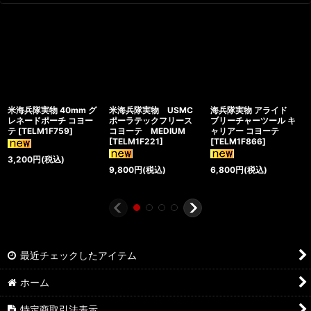
米海兵隊実物 40mm グ
米海兵隊実物 USMC
海兵隊実物 アライド
レネードポーチ コヨー
ポーラテックフリース
ブリーチャーツール キ
テ
[
TELM1F759
]
コヨーテ MEDIUM
ャリアー コヨーテ
[
TELM1F221
]
[
TELM1F866
]
3,200
円
(税込)
9,800
円
(税込)
6,800
円
(税込)
最近チェックしたアイテム
ホーム
特定商取引法表示