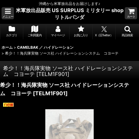
沖縄から米軍放出品をお届けします♪
米軍放出品販売 US SURPLUS ミリタリー shop
リトルパンダ
メニュー
カート
カテゴリ
ご利用案内
マイページ
お気に入り
X（旧Twitter）
商品検索
ホーム
>
CAMELBAK ／ ハイドレーション
>
希少！！海兵隊実物 ソース社 ハイドレーションシステム コヨーテ
希少！！海兵隊実物 ソース社 ハイドレーションシステ
ム コヨーテ
[
TELM1F901
]
希少！！海兵隊実物 ソース社 ハイドレーションシステ
ム コヨーテ
[
TELM1F901
]