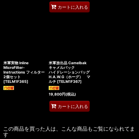
カートに入れる
米軍実物 Inline
米軍放出品 Camelbak
MicroFilter-
キャメルバック
Instructions フィルター
ハイドレーションバッグ
2個セット
H.A.W.G（ホーグ） マ
[
TELM1F365
]
ルチ
[
TELM1F367
]
19,800
円
(税込)
カートに入れる
この商品を買った人は、こんな商品もご覧になられてま
す