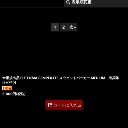
表示順変更
1
2
次
»
絞り込む
米軍放出品 FUTENMA SEMPER FIT スウェットパーカー MEDIUM 海兵隊
[
sw745
]
5,800
円
(税込)
カートに入れる