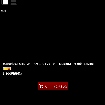
93
件
表示数
:
在庫あり
並び順
:
米軍放出品 FMTB-W スウェットパーカー MEDIUM 海兵隊
[
sw746
]
5,800
円
(税込)
カートに入れる