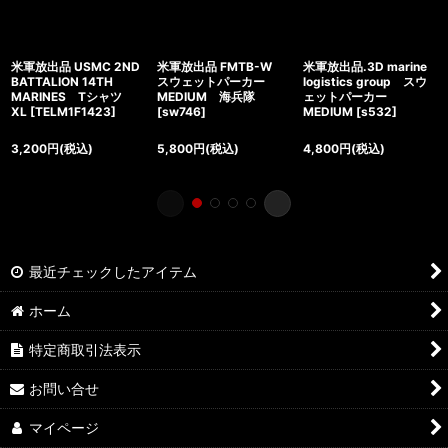
米軍放出品 USMC 2ND
米軍放出品 FMTB-W
米軍放出品.3D marine
BATTALION 14TH
スウェットパーカー
logistics group スウ
MARINES Tシャツ
MEDIUM 海兵隊
ェットパーカー
XL
[
TELM1F1423
]
[
sw746
]
MEDIUM
[
s532
]
3,200
円
(税込)
5,800
円
(税込)
4,800
円
(税込)
最近チェックしたアイテム
ホーム
特定商取引法表示
お問い合せ
マイページ