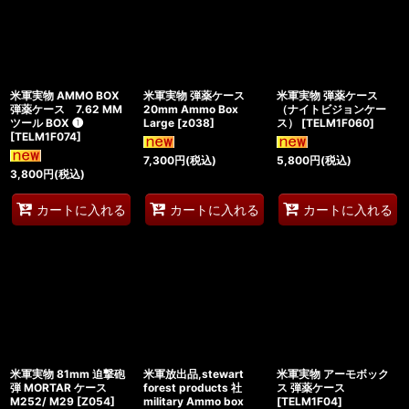
米軍実物 AMMO BOX
米軍実物 弾薬ケース
米軍実物 弾薬ケース
弾薬ケース 7.62 MM
20mm Ammo Box
（ナイトビジョンケー
ツール BOX ❶
Large
[
z038
]
ス）
[
TELM1F060
]
[
TELM1F074
]
7,300
円
(税込)
5,800
円
(税込)
3,800
円
(税込)
カートに入れる
カートに入れる
カートに入れる
米軍実物 81mm 迫撃砲
米軍放出品,stewart
米軍実物 アーモボック
弾 MORTAR ケース
forest products 社
ス 弾薬ケース
M252/ M29
[
Z054
]
military Ammo box
[
TELM1F04
]