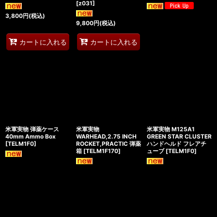
[
z031
]
3,800
円
(税込)
9,800
円
(税込)
カートに入れる
カートに入れる
米軍実物 弾薬ケース
米軍実物
米軍実物 M125A1
40mm Ammo Box
WARHEAD,2.75 INCH
GREEN STAR CLUSTER
[
TELM1F0
]
ROCKET,PRACTIC 弾薬
ハンドヘルド フレアチ
箱
[
TELM1F170
]
ューブ
[
TELM1F0
]