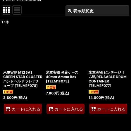
表示順変更
閉じる
17
件
表示数
:
在庫あり
並び順
:
絞り込む
米軍実物 M125A1
米軍実物 弾薬ケース
米軍実物 ビンテージ ナ
GREEN STAR CLUSTER
40mm Ammo Box
ム戦 REUSABLE DRUM
ハンドヘルド フレアチ
[
TELM1F073
]
CONTAINER
ューブ
[
TELM1F078
]
[
TELM1F077
]
7,800
円
(税込)
2,800
円
(税込)
14,800
円
(税込)
カートに入れる
カートに入れる
カートに入れる