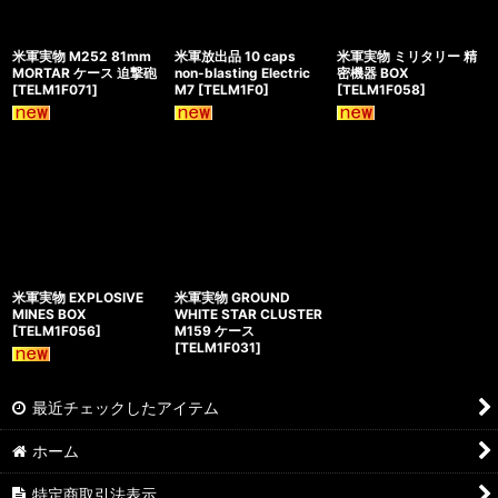
米軍実物 M252 81mm
米軍放出品 10 caps
米軍実物 ミリタリー 精
MORTAR ケース 迫撃砲
non-blasting Electric
密機器 BOX
[
TELM1F071
]
M7
[
TELM1F0
]
[
TELM1F058
]
米軍実物 EXPLOSIVE
米軍実物 GROUND
MINES BOX
WHITE STAR CLUSTER
[
TELM1F056
]
M159 ケース
[
TELM1F031
]
最近チェックしたアイテム
ホーム
特定商取引法表示