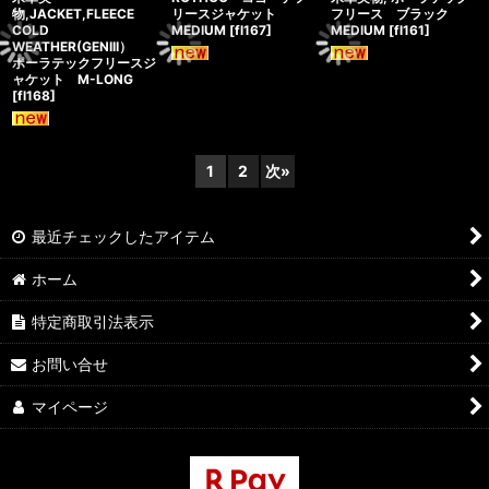
物,JACKET,FLEECE
リースジャケット
フリース ブラック
COLD
MEDIUM
[
fl167
]
MEDIUM
[
fl161
]
WEATHER(GENIII）
ポーラテックフリースジ
ャケット M-LONG
[
fl168
]
1
2
次
»
最近チェックしたアイテム
ホーム
特定商取引法表示
お問い合せ
マイページ