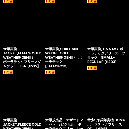
米軍実物
米軍実物,SHIRT,MID
米軍実物, US NAVY ポ
JACKET,FLEECE COLD
WEIGHT COLD
ーラテックフリース ブ
WEATHER(GENIII）
WEATHER(GENIII) ポ
ラック SMALL-
ポーラテックフリースジ
ーラテック
REGULAR
[
fl203
]
ャケット L-R
[
fl212
]
[
TELM1F210
]
米軍実物
米軍放出品 デザートマ
希少!!海兵隊実物 USMC
JACKET,FLEECE COLD
ーパット/ピクセル ポ
ポーラテックフリース
WEATHER(GENIII）
ーラテックフリースジャ
OD LARGE