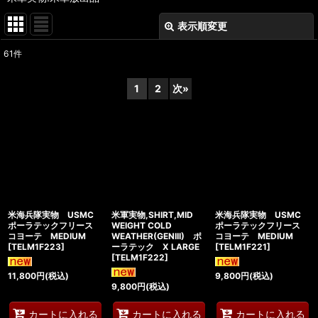
表示順変更
閉じる
61
件
表示数
:
1
2
次
»
在庫あり
並び順
:
絞り込む
米海兵隊実物 USMC
米軍実物,SHIRT,MID
米海兵隊実物 USMC
ポーラテックフリース
WEIGHT COLD
ポーラテックフリース
コヨーテ MEDIUM
WEATHER(GENIII) ポ
コヨーテ MEDIUM
[
TELM1F223
]
ーラテック X LARGE
[
TELM1F221
]
[
TELM1F222
]
11,800
円
(税込)
9,800
円
(税込)
9,800
円
(税込)
カートに入れる
カートに入れる
カートに入れる