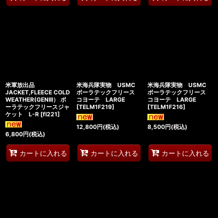
米軍放出品
米海兵隊実物 USMC
米海兵隊実物 USMC
JACKET,FLEECE COLD
ポーラテックフリース
ポーラテックフリース
WEATHER(GENIII） ポ
コヨーテ LARGE
コヨーテ LARGE
ーラテックフリースジャ
[
TELM1F219
]
[
TELM1F216
]
ケット L-R
[
fl221
]
12,800
円
(税込)
8,500
円
(税込)
6,800
円
(税込)
カートに入れる
カートに入れる
カートに入れる