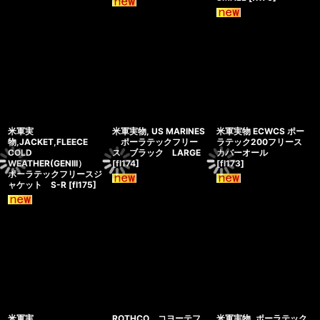
米軍実
米軍実物, US MARINES
米軍実物 ECWCS ポー
物,JACKET,FLEECE
ポーラテックフリー
ラテック200フリース
COLD
ス ブラック LARGE
カバーオール
WEATHER(GENIII）
[
fl174
]
[
fl173
]
ポーラテックフリースジ
ャケット S-R
[
fl175
]
米軍実
ROTHCO コヨーテフ
米軍実物, ポーラテック