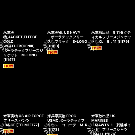
米軍実
米軍実物, US NAVY
米軍放出品 5,11タクテ
物,JACKET,FLEECE
ポーラテックフリー
ィカルフリースジャケッ
COLD
ス ブラック S-LONG
ト XL 5，11
[
fl179
]
WEATHER(GENIII）
[
fl180
]
ポーラテックフリースジ
ャケット M-LONG
[
fl147
]
米軍実物 US AIR FORCE
海兵隊実物 FROG
米軍放出品 US
フリース パンツ
USMC ポーラテックフ
MARINES
LARGE
[
TELM1F177
]
リース コヨーテ M-R
MAWTS-1 刺繍ポイ
[
fl178
]
ント フリースシャツ
SMALL
[
fl176
]