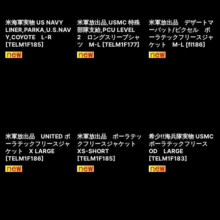
米海軍実物 US NAVY
米軍放出品,USMC 特殊
米軍放出品 デザートマ
LINER,PARKA,U.S.NAV
部隊支給,PCU LEVEL
ーパット/ピクセル ポ
Y,COYOTE L-R
2 ロングスリーブシャ
ーラテックフリースジャ
[
TELM1F185
]
ツ M-L
[
TELM1F177
]
ケット M-L
[
fl186
]
米軍放出品 UNITED ポ
米軍放出品 ポーラテッ
希少!!海兵隊実物 USMC
ーラテックフリースジャ
クフリースジャケット
ポーラテックフリース
ケット X LARGE
XS-SHORT
OD LARGE
[
TELM1F186
]
[
TELM1F185
]
[
TELM1F183
]