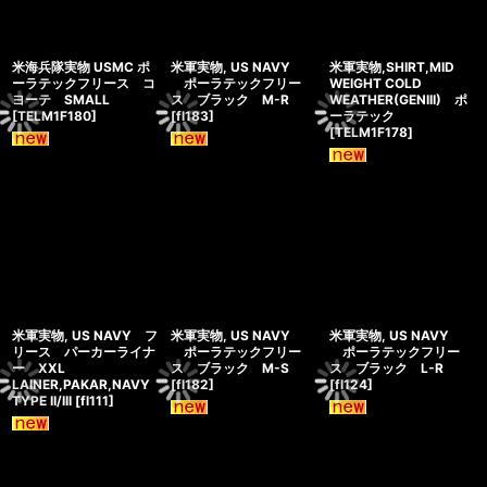
米海兵隊実物 USMC ポ
米軍実物, US NAVY
米軍実物,SHIRT,MID
ーラテックフリース コ
ポーラテックフリー
WEIGHT COLD
ヨーテ SMALL
ス ブラック M-R
WEATHER(GENIII) ポ
[
TELM1F180
]
[
fl183
]
ーラテック
[
TELM1F178
]
米軍実物, US NAVY フ
米軍実物, US NAVY
米軍実物, US NAVY
リース パーカーライナ
ポーラテックフリー
ポーラテックフリー
ー XXL
ス ブラック M-S
ス ブラック L-R
LAINER,PAKAR,NAVY
[
fl182
]
[
fl124
]
TYPE II/III
[
fl111
]