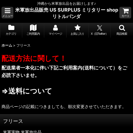
沖縄から米軍放出品をお届けします♪
米軍放出品販売 US SURPLUS ミリタリー shop
リトルパンダ
メニュー
カート
カテゴリ
ご利用案内
マイページ
お気に入り
X（旧Twitter）
商品検索
ホーム
>
フリース
配送方法に関して！
配送業者一本化に伴い下記ご利用案内(送料について）をご
必読下さいませ。
⇒送料について
商品ページの記載につきましても、順次変更させていただきます。
フリース
米軍実物.米軍放出品