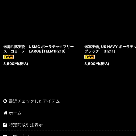
米海兵隊実物 USMC ポーラテックフリー
米軍実物, US NAVY ポー
ス コヨーテ LARGE
[
TELM1F216
]
ブラック
[
fl211
]
8,500
円
(税込)
8,500
円
(税込)
最近チェックしたアイテム
ホーム
特定商取引法表示