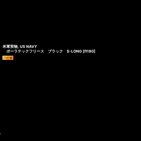
米軍実物, US NAVY
ポーラテックフリース ブラック S-LONG
[
fl180
]
す