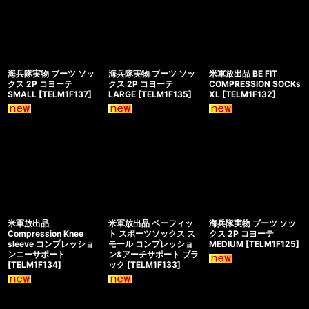
海兵隊実物 ブーツ ソッ
海兵隊実物 ブーツ ソッ
米軍放出品 BE FIT
クス 2P コヨーテ
クス 2P コヨーテ
COMPRESSION SOCKs
SMALL
[
TELM1F137
]
LARGE
[
TELM1F135
]
XL
[
TELM1F132
]
米軍放出品
米軍放出品 ベーフィッ
海兵隊実物 ブーツ ソッ
Compression Knee
ト スポーツソックス ス
クス 2P コヨーテ
sleeve コンプレッショ
モール コンプレッショ
MEDIUM
[
TELM1F125
]
ンニーサポート
ン&アーチサポート ブラ
[
TELM1F134
]
ック
[
TELM1F133
]