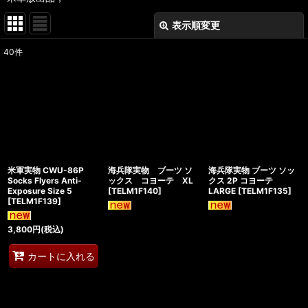
表示順変更
閉じる
40
件
表示数
:
在庫あり
並び順
:
絞り込む
米軍実物 CWU-86P
海兵隊実物 ブーツ ソ
海兵隊実物 ブーツ ソッ
Socks Flyers Anti-
ックス コヨーテ XL
クス 2P コヨーテ
Exposure Size 5
[
TELM1F140
]
LARGE
[
TELM1F135
]
[
TELM1F139
]
3,800
円
(税込)
カートに入れる