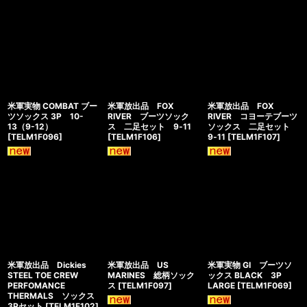
米軍実物 COMBAT ブー
米軍放出品 FOX
米軍放出品 FOX
ツソックス 3P 10-
RIVER ブーツソック
RIVER コヨーテブーツ
13（9-12）
ス 二足セット 9‐11
ソックス 二足セット
[
TELM1F096
]
[
TELM1F106
]
9‐11
[
TELM1F107
]
米軍放出品 Dickies
米軍放出品 US
米軍実物 GI ブーツソ
STEEL TOE CREW
MARINES 総柄ソック
ックス BLACK 3P
PERFOMANCE
ス
[
TELM1F097
]
LARGE
[
TELM1F069
]
THERMALS ソックス
3Pセット
[
TELM1F102
]