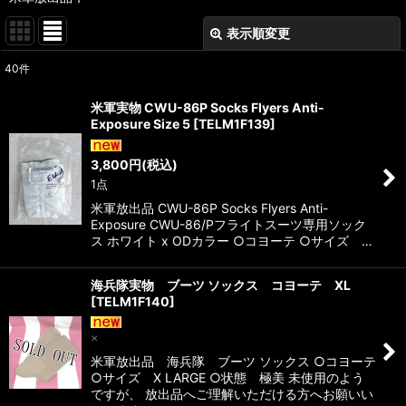
表示順変更
閉じる
40
件
表示数
:
米軍実物 CWU-86P Socks Flyers Anti-
Exposure Size 5
[
TELM1F139
]
在庫あり
3,800
円
(税込)
並び順
:
1点
米軍放出品 CWU-86P Socks Flyers Anti-
絞り込む
Exposure CWU-86/Pフライトスーツ専用ソック
ス ホワイト x ODカラー ○コヨーテ ○サイズ …
海兵隊実物 ブーツ ソックス コヨーテ XL
[
TELM1F140
]
×
米軍放出品 海兵隊 ブーツ ソックス ○コヨーテ
○サイズ X LARGE ○状態 極美 未使用のよう
ですが、 放出品へご理解いただける方へお願いい