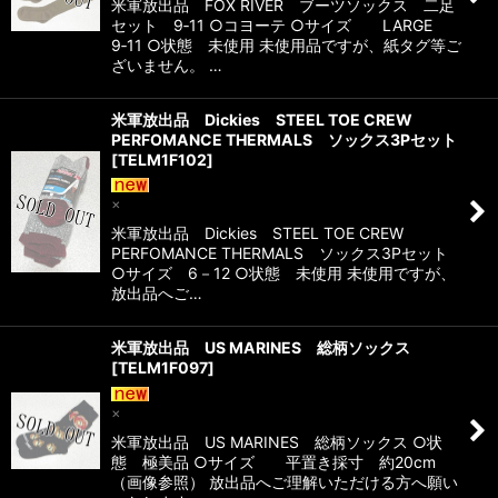
米軍放出品 FOX RIVER ブーツソックス 二足
セット 9‐11 ○コヨーテ ○サイズ LARGE
9‐11 ○状態 未使用 未使用品ですが、紙タグ等ご
ざいません。 …
米軍放出品 Dickies STEEL TOE CREW
PERFOMANCE THERMALS ソックス3Pセット
[
TELM1F102
]
×
米軍放出品 Dickies STEEL TOE CREW
PERFOMANCE THERMALS ソックス3Pセット
○サイズ 6－12 ○状態 未使用 未使用ですが、
放出品へご…
米軍放出品 US MARINES 総柄ソックス
[
TELM1F097
]
×
米軍放出品 US MARINES 総柄ソックス ○状
態 極美品 ○サイズ 平置き採寸 約20cm
（画像参照） 放出品へご理解いただける方へ願い