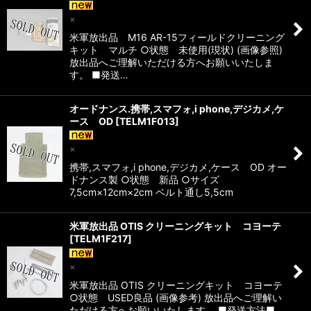
×
米軍放出品 M16 AR-15フィールドクリーニング
キット マルチ ○状態 未使用(現状) (画像参照)
放出品へご理解いただける方へお願いいたしま
す。 ■発送…
オードナンス.携帯,スマフォ,i phone,デジカメ,ケ
ース OD
[
TELM1F013
]
×
携帯,スマフォ,i phone,デジカメ,ケース OD オー
ドナンス製 ○状態 新品 ○サイズ
7,5cm×12cm×2cm ベルト通し5,5cm
米軍放出品 OTIS クリーニングキット コヨーテ
[
TELM1F217
]
×
米軍放出品 OTIS クリーニングキット コヨーテ
○状態 USED良品 (画像参考) 放出品へご理解い
ただける方へお願いいたします。 ■発送方法■ …