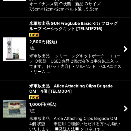
オードナンス製 ○状態 新品 ○サイズ
7,5cm×12cm×2cm ベルト通し5,5cm
米軍放出品 GUN FrogLube Basic Kit / フロッグ
ルーブ ベーシックキット
[
TELM1F216
]
2,500
円
(税込)
1点
米軍放出品. クリーニングキットポーチ コヨー
テ ○状態 USED良品 2個の液体は半分以上入っ
てます。 [セット内容] ・ソルベント ・CLPエクス
トリーム …
米軍放出品 Alice Attaching Clips Brigade
OM 4個
[
TELM004
]
1,000
円
(税込)
1点
米軍放出品 Alice Attaching Clips Brigade OM
4個 状態 未使用 ご理解いただける方へお願い
いたします。 ■発送方法■ クロネコヤ…