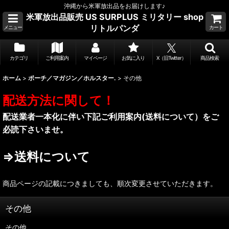
沖縄から米軍放出品をお届けします♪
米軍放出品販売 US SURPLUS ミリタリー shop
リトルパンダ
メニュー
カート
カテゴリ
ご利用案内
マイページ
お気に入り
X（旧Twitter）
商品検索
ホーム
>
ポーチ／マガジン／ホルスター.
>
その他
配送方法に関して！
配送業者一本化に伴い下記ご利用案内(送料について）をご
必読下さいませ。
⇒送料について
商品ページの記載につきましても、順次変更させていただきます。
その他
その他