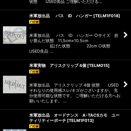
状態 USED美品 ご理解いただける…
米軍放出品 パス ID ハンガー
[
TELM1F018
]
×
米軍放出品 パス ID ハンガー ○サイズ 折
り畳んだ状態 11,5cm×10.5cm
拡げた状態 22cm ○状態
USED良品 …
米軍実物 アリスクリップ 4個
[
TELM015
]
×
米軍放出品 アリスクリップ 4個 状態 USED
それなりの使用感スレ/キズがございますが、 充
分使用可能な状態です。 ご理解いただける方へお
願いいたします。 …
米軍放出品 オードナンス A-TACSカモ ユー
ティリティーポーチ
[
TELM1F013
]