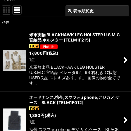
表示順変更
閉じる
24
件
表示数
:
米軍実物 BLACKHAWK LEG HOLSTER U.S.M.C
官給品 ホルスター
[
TELM1F215
]
在庫あり
17,800
円
(税込)
並び順
:
1点
米軍放出品 BLACKHAWK LEG HOLSTER
絞り込む
U.S.M.C 官給品 ベレッタ92、96 右利き ○状態
USED良品 スレキズあります。 画像の物が全てで
す…
オードナンス.携帯,スマフォ,i phone,デジカメ,ケ
ース BLACK
[
TELM1F012
]
1,380
円
(税込)
1点
携帯,スマフォ,i phone,デジカメ,ケース BLACK