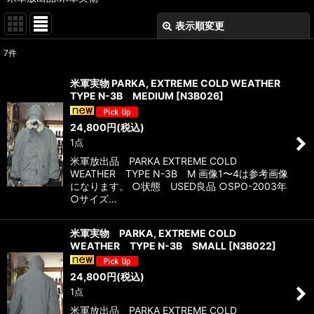
表示順変更
閉じる
7
件
表示数
:
米軍実物 PARKA, EXTREME COLD WEATHER
TYPE N-3B MEDIUM
[
N3B026
]
在庫あり
24,800
円
(税込)
並び順
:
1点
米軍放出品 PARKA EXTREME COLD
絞り込む
WEATHER TYPE N-3B M 画像1〜4は参考画像
になります。 ○状態 USED良品 ○SPO-2003年
○サイズ…
米軍実物 PARKA, EXTREME COLD
WEATHER TYPE N-3B SMALL
[
N3B022
]
24,800
円
(税込)
1点
米軍放出品 PARKA EXTREME COLD