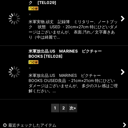
ク
[
TEL029
]
×
米軍実物.頑丈 記録簿 ミリタリー、ノートブッ
ク 状態 USED ・20cm×27cm 特にひどいダメ
ージはございませんが、 表面.汚れ／文字書きあ
り（中は綺麗で…
米軍放出品.US MARINES ピクチャー
BOOKS
[
TEL028
]
×
米軍放出品.US MARINES ピクチャー
BOOKS ○USED良品 ・21cm×21cm 特にひどい
ダメージはございませんが、 多少のスレ感はご理
解ください。…
1
2
次
»
最近チェックしたアイテム