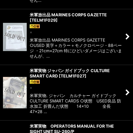
せん…
米軍放出品 MARINES CORPS GAZETTE
[
TELM1F029
]
×
米軍放出品 MARINES CORPS GAZETTE
○USED 英字＋カラー＋モノクロページ・88ペー
ジ ・21cm×27cm 特にひどいダメージはございま
せんが、…
米軍実物 ジャパン ガイドブック CULTURE
SMART CARD
[
TELM1F027
]
×
米軍実物. ジャパン カルチャー ガイドブック
CULTURE SMART CARDS ○状態 USED良品 防
水加工 折畳んだ状態 14×10 全長
47×28 …
米軍実物 OPERATORS MANUAL FOR THE
SIGHT UNIT SU-260/P