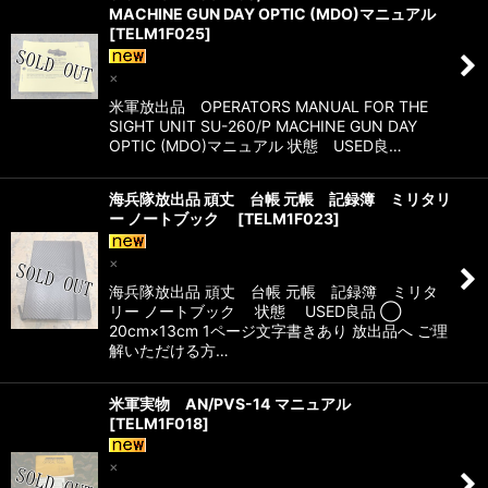
MACHINE GUN DAY OPTIC (MDO)マニュアル
[
TELM1F025
]
×
米軍放出品 OPERATORS MANUAL FOR THE
SIGHT UNIT SU-260/P MACHINE GUN DAY
OPTIC (MDO)マニュアル 状態 USED良…
海兵隊放出品 頑丈 台帳 元帳 記録簿 ミリタリ
ー ノートブック
[
TELM1F023
]
×
海兵隊放出品 頑丈 台帳 元帳 記録簿 ミリタ
リー ノートブック 状態 USED良品 ◯
20cm×13cm 1ページ文字書きあり 放出品へ ご理
解いただける方…
米軍実物 AN/PVS-14 マニュアル
[
TELM1F018
]
×