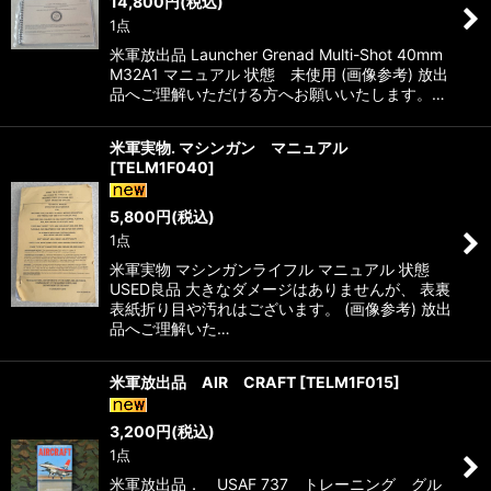
14,800
円
(税込)
1点
米軍放出品 Launcher Grenad Multi-Shot 40mm
M32A1 マニュアル 状態 未使用 (画像参考) 放出
品へご理解いただける方へお願いいたします。…
米軍実物. マシンガン マニュアル
[
TELM1F040
]
5,800
円
(税込)
1点
米軍実物 マシンガンライフル マニュアル 状態
USED良品 大きなダメージはありませんが、 表裏
表紙折り目や汚れはございます。 (画像参考) 放出
品へご理解いた…
米軍放出品 AIR CRAFT
[
TELM1F015
]
3,200
円
(税込)
1点
米軍放出品． USAF 737 トレーニング グル