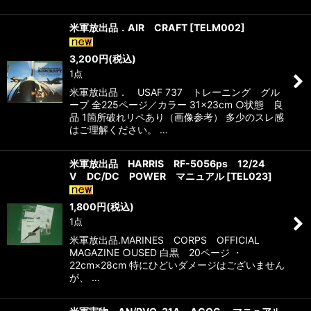
米軍放出品．AIR CRAFT
[
TELM002
]
3,200
円
(税込)
1点
米軍放出品． USAF 737 トレーニング グル
ープ 全225ページ／カラー 31×23cm ○状態 良
品 1箇所破れリペあり（画像参考） 多少のスレ感
はご理解ください。 …
米軍放出品 HARRIS RF-5056ps 12/24
V DC/DC POWER マニュアル
[
TEL023
]
1,800
円
(税込)
1点
米軍放出品.MARINES CORPS OFFICIAL
MAGAZINE ○USED 白黒 20ページ ・
22cm×28cm 特にひどいダメージはございません
が、 …