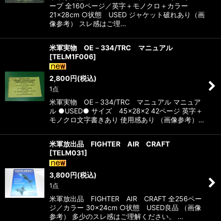
ープ 全160ページ／英字＋モノクロ＋カラー
21×28cm ○状態 USED ジャケット破れあり（画
像参考） スレ感はご理…
米軍実物 OE－334/TRC マニュアル
[
TELM1F006
]
2,800
円
(税込)
1点
米軍実物 OE－334/TRC マニュアル マニュア
ル ●USED● サイズ 45×28×2 42ページ 英字＋
モノクロ文字書きあり 使用感あり （画像参考）…
米軍放出品 FIGHTER AIR CRAFT
[
TELM031
]
3,800
円
(税込)
1点
米軍放出品 FIGHTER AIR CRAFT 全256ペー
ジ／カラー 30×24cm ○状態 USED良品 （画像
参考） 多少のスレ感はご理解ください。 …