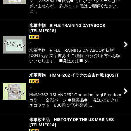
ジ 27×20cm ●良品● 特にひどいダメージはご
ざいませんが、 多少のスレ感はご理解ください。
ご…
米軍実物 RIFLE TRAINING DATABOOK
[
TELM1F016
]
×
米軍実物 RIFLE TRAINING DATABOOK 状態
USED良品 文字書あり ご理解いただける方へお願
いいたします。 ■発送方法■ ク…
米軍実物 HMM-262 イラクの自由作戦
[
q021
]
×
HMM-262 "ISLANDER" Operation Iraqi Freedom
カラー 全72ページ ●極美品● 発送方法 クロ
ネコヤマト 600円 定形外発送 …
米軍放出品 HISTORY OF THE US MARINES
[
TELM1F014
]