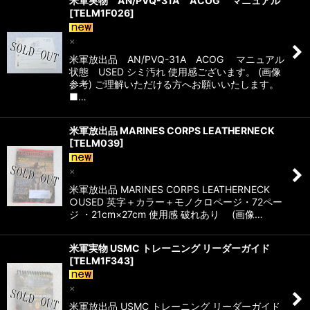
米軍実物 AN/PVQ-31A ACOG マニュアル
[
TELM1F026
]
×
米軍放出品 AN/PVQ-31A ACOG マニュアル
状態 USED シミ汚れ 使用感ございます。 (画像
参考) ご理解いただける方へお願いいたします。
■…
米軍放出品 MARINES CORPS LEATHERNECK
[
TELM039
]
×
米軍放出品 MARINES CORPS LEATHERNECK
○USED 英字＋カラー＋モノクロページ・72ペー
ジ ・21cm×27cm 使用感 破れあり (画像…
米軍実物 USMC トレーニング リーダーガイド
[
TELM1F343
]
×
米軍放出品 USMC トレーニング リーダーガイド