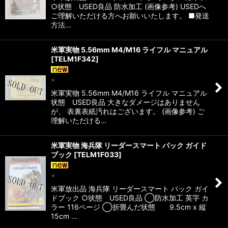
○状態 USED良品 防水加工 (画像参考) USEDへ
ご理解いただける方へお願いいたします。 ■発送
方法…
米軍実物 5.56mm M4/M16 ライフル マニュアル
[
TELM1F342
]
×
米軍実物 5.56mm M4/M16 ライフル マニュアル
状態 USED良品 大きなダメージはありません
が、 表裏表紙汚れはございます。 (画像参考) ご
理解いただける…
米軍実物 海兵隊 リーダースマート パック ガイド
ブック
[
TELM1F033
]
×
米軍放出品 海兵隊 リーダースマート パック ガイ
ドブック ○状態 USED良品 ◯防水加工 英字 カ
ラー 116ページ ◯折畳んだ状態 9.5cm x 縦
15cm …