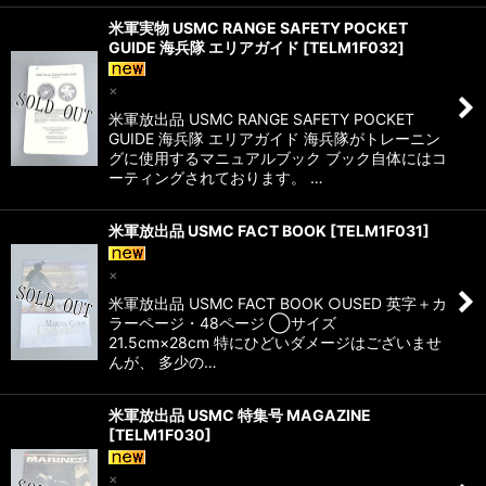
米軍実物 USMC RANGE SAFETY POCKET
GUIDE 海兵隊 エリアガイド
[
TELM1F032
]
×
米軍放出品 USMC RANGE SAFETY POCKET
GUIDE 海兵隊 エリアガイド 海兵隊がトレーニン
グに使用するマニュアルブック ブック自体にはコ
ーティングされております。 …
米軍放出品 USMC FACT BOOK
[
TELM1F031
]
×
米軍放出品 USMC FACT BOOK ○USED 英字＋カ
ラーページ・48ページ ◯サイズ
21.5cm×28cm 特にひどいダメージはございませ
んが、 多少の…
米軍放出品 USMC 特集号 MAGAZINE
[
TELM1F030
]
×