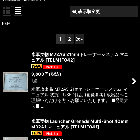
表示順変更
閉じる
104
件
表示数
:
1
2
次
»
在庫あり
米軍実物 M72AS 21mmトレーナーシステム マニ
並び順
:
ュアル
[
TELM1F042
]
9,800
円
(税込)
絞り込む
1点
米軍放出品 M72AS 21mmトレーナーシステム マ
ニュアル 状態 USED良品 (画像参考) 放出品へご
理解いただける方へお願いいたします。 ■発送方
法■ …
米軍実物 Launcher Grenade Multi-Shot 40mm
M32A1 マニュアル
[
TELM1F041
]