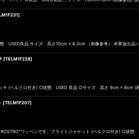
LM1F231
]
○状態 USED良品 サイズ 高さ10cm × 8.2cm （画像参考） 米軍放
チ
[
TELM1F228
]
(ベルクロ付き) ○状態 USED 良品 ○サイズ 高さ 9cm × 8cm 
ト
[
TELM1F207
]
T ROSTRO"ワッペンです。フライトジャケット (ベルクロ付き) ○状態 U