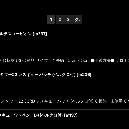
1
2
3
次
»
 マルチスコーピオン
[
m237
]
絞り込む
態 USED良品 サイズ 全長約 5cm × 5cm ■発送方法■ クロネ
ワー22 レスキュー パッチ (ベルクロ付)
[
m236
]
ワー 22 33RD レスキュー パッチ (ベルクロ付) ○状態 未使用 ○サイ
EN レスキューワッペン BK(ベルクロ付)
[
m197
]