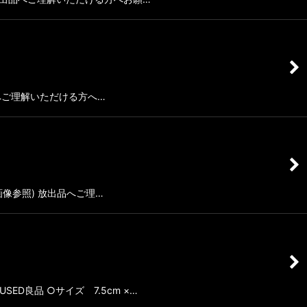
出品へご理解いただける方へ…
(画像参照) 放出品へご理…
SED良品 ○サイズ 7.5cm ×…