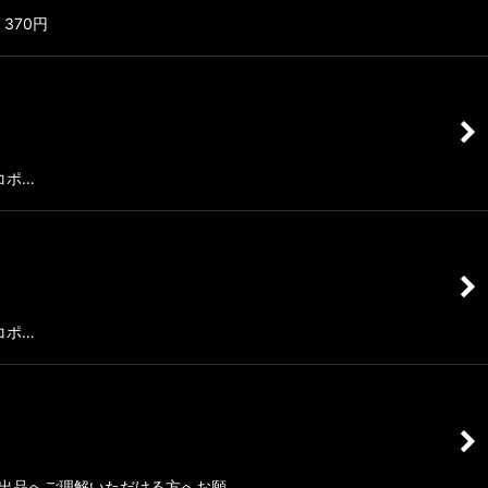
370円
コポ…
コポ…
) 放出品へご理解いただける方へお願…