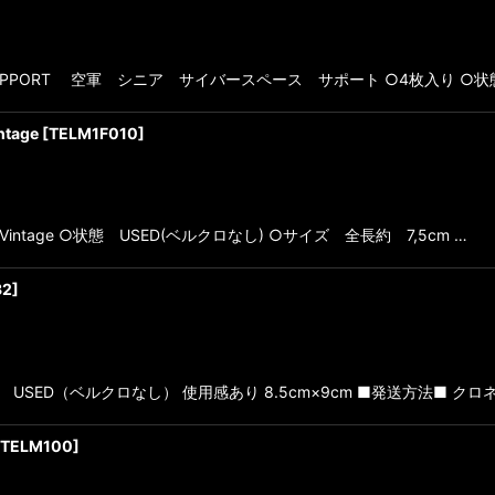
CE SUPPORT 空軍 シニア サイバースペース サポート ○4枚入り ○
ntage
[
TELM1F010
]
Cocks ○Vintage ○状態 USED(ベルクロなし) ○サイズ 全長約 7,5cm …
32
]
○状態 USED（ベルクロなし） 使用感あり 8.5cm×9cm ■発送方法■ クロ
TELM100
]