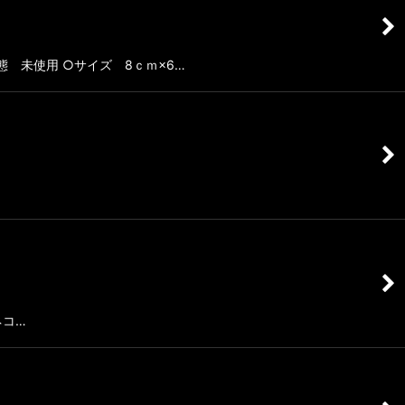
状態 未使用 ○サイズ 8ｃｍ×6…
ネコ…