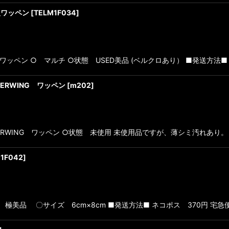
級ワッペン
[
TELM1F034
]
級ワッペン ○ マルチ ○状態 USED美品 (ベルクロあり） ■発送方法■
HTERWING ワッペン
[
m202
]
 FIGHTERWING ワッペン ○状態 未使用 未使用品ですが、薄シミ汚れあり
1F042
]
状態 極美品 〇サイズ 6cm×8cm ■発送方法■ ネコポス 370円 宅