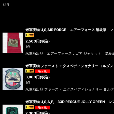
153
件
表示数
:
在庫あり
米軍実物 U,S,AIR FORCE エアーフォース 階級章
並び順
:
2,500
円
(税込)
1点
米軍放出品 エアーフォース．ゴア.ジャケット 階級章 ○状
米軍実物 ファースト エクスペディショナリー ヨルダン タ
3,800
円
(税込)
1点
米軍放出品 ファースト エクスペディショナリー ヨルダン タ
米軍実物 U,S,A,F, 33D RESCUE JOLLY GRE
2,300
円
(税込)