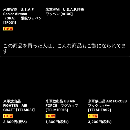
米軍実物 U,S,A,F
米軍実物 U,S,A,F,階級
Senior Airman
ワッペン
[
m100
]
（SRA） 階級ワッペン
[
1F001
]
この商品を買った人は、こんな商品もご覧になられてま
す
米軍放出品
米軍放出品 US AIR
米軍放出品 AIR FORCES
FIGHTER AIR
FORCE マグカップ
ブック カバー
CRAFT
[
TELM031
]
[
TELM1F016
]
[
TELM1F892
]
3,800
円
(税込)
1,800
円
(税込)
3,200
円
(税込)