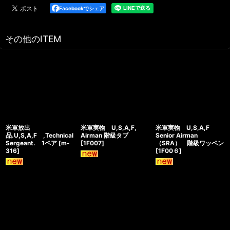
Facebookでシェア
その他のITEM
米軍放出
米軍実物 U,S,A,F,
米軍実物 U,S,A,F
品.U,S,A,F ,Technical
Airman 階級タブ
Senior Airman
Sergeant. 1ペア
[
m-
[
1F007
]
（SRA） 階級ワッペン
316
]
[
1F00６
]