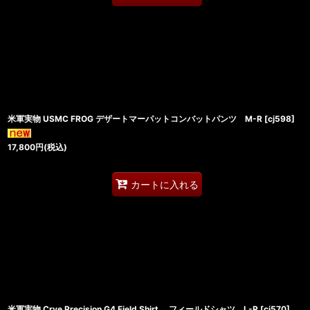
米軍実物 USMC FROG デザートマーパットコンバットパンツ M-R
[
cj598
]
17,800
円
(税込)
カートに入れる
米軍実物 Crye Precision G4 Field Shirt フィールドシャツ L-R
[
cj570
]