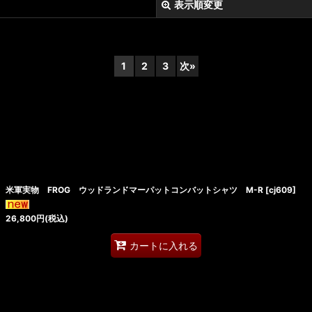
表示順変更
1
2
3
次
»
絞り込む
米軍実物 FROG ウッドランドマーパットコンバットシャツ M-R
[
cj609
]
26,800
円
(税込)
カートに入れる