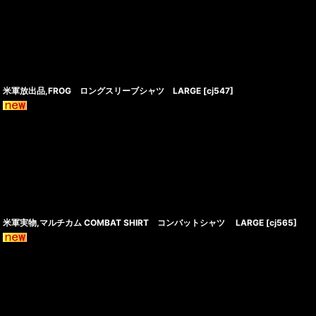
米軍放出品,FROG ロングスリーブシャツ LARGE
[
cj547
]
米軍実物,マルチカム COMBAT SHIRT コンバットシャツ LARGE
[
cj565
]