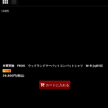
148
件
表示数
:
在庫あり
並び順
:
米軍実物 FROG ウッドランドマーパットコンバットシャツ M-R
[
cj610
]
29,800
円
(税込)
カートに入れる