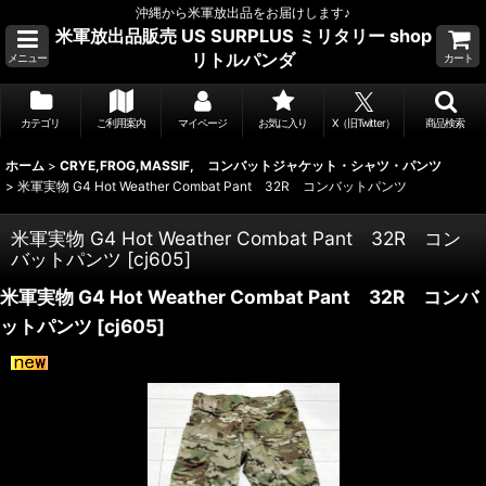
沖縄から米軍放出品をお届けします♪
米軍放出品販売 US SURPLUS ミリタリー shop
リトルパンダ
メニュー
カート
カテゴリ
ご利用案内
マイページ
お気に入り
X（旧Twitter）
商品検索
ホーム
>
CRYE,FROG,MASSIF, コンバットジャケット・シャツ・パンツ
>
米軍実物 G4 Hot Weather Combat Pant 32R コンバットパンツ
米軍実物 G4 Hot Weather Combat Pant 32R コン
バットパンツ
[
cj605
]
米軍実物 G4 Hot Weather Combat Pant 32R コンバ
ットパンツ
[
cj605
]