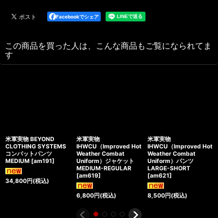
Facebookでシェア
この商品を買った人は、こんな商品もご覧になられてま
す
米軍実物 BEYOND
米軍実物
米軍実物
CLOTHING SYSTEMS
IHWCU（Improved Hot
IHWCU（Improved Hot
コンバットパンツ
Weather Combat
Weather Combat
MEDIUM
[
am191
]
Uniform）ジャケット
Uniform）パンツ
MEDIUM-REGULAR
LARGE-SHORT
[
am619
]
[
am621
]
34,800
円
(税込)
6,800
円
(税込)
8,500
円
(税込)