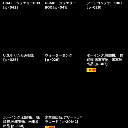
USAF ジュエリーBOX
USMC ジュエリー
フードコンテナ 1967
[
ｐ-042
]
BOX
[
ｐ-041
]
[
ｐ-028
]
U,S,折りたたみ担架
ウォータータンク
ボーイング,戦闘機, 操
[
ｐ-025
]
[
ｐ-029
]
縦桿,米軍実物、米軍放
出品
[
p-367
]
ボーイング,戦闘機, 操
米軍放出品.デザート.パ
縦桿,米軍実物、米軍放
ラコード
[
ｐ-206-2
]
出品
[
p-368
]