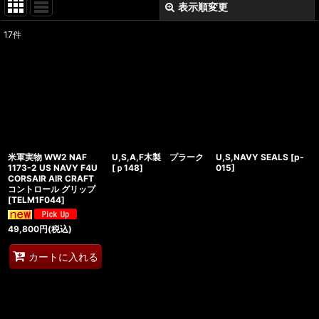
表示順変更
閉じる
17
件
サブカテゴリ
:
表示数
:
在庫あり
並び順
:
米軍実物 WW2 NAF
U,S,A,F木製 プラーク
U,S,NAVY SEALS
[
p-
1173-2 US NAVY F4U
[
ｐ148
]
015
]
CORSAIR AIR CRAFT
コントロール グリップ
絞り込む
[
TELM1F044
]
49,800
円
(税込)
カートに入れる