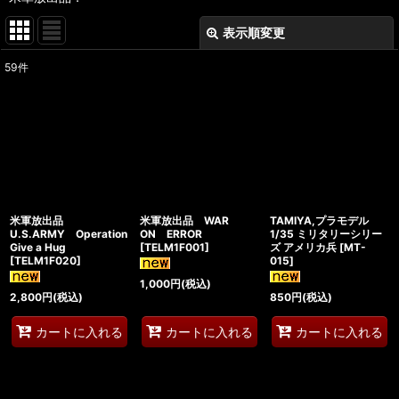
表示順変更
閉じる
59
件
表示数
:
在庫あり
並び順
:
絞り込む
米軍放出品
米軍放出品 WAR
TAMIYA,プラモデル
U.S.ARMY Operation
ON ERROR
1/35 ミリタリーシリー
Give a Hug
[
TELM1F001
]
ズ アメリカ兵
[
MT-
[
TELM1F020
]
015
]
1,000
円
(税込)
2,800
円
(税込)
850
円
(税込)
カートに入れる
カートに入れる
カートに入れる