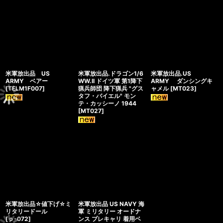
米軍放出品 US
米軍放出品.ドラゴン1/6
米軍放出品.US
ARMY ベアー
WW.II ドイツ軍 第1降下
ARMY ダンシングキ
[
TELM1F007
]
猟兵師団 降下猟兵 "グス
ャメル
[
MT023
]
タフ・バイエル" モン
テ・カッシーノ 1944
[
MT027
]
米軍放出品☆値下げ☆ミ
米軍放出品 US NAVY 海
リタリードール
軍 ミリタリー オードナ
[
ｐ-072
]
ンス プレキャリ 着用ベ