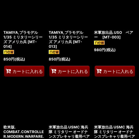
TAMIYA,プラモデル
TAMIYA,プラモデル
米軍放出品.USO ベア
1/35 ミリタリーシリー
1/35 ミリタリーシリー
ー
[
MT-003
]
ズ アメリカ兵
[
MT-
ズ アメリカ兵
[
MT-
014
]
013
]
980
円
(税込)
850
円
(税込)
850
円
(税込)
カートに入れる
カートに入れる
カートに入れる
欧米版.
米軍放出品 USMC 海兵
米軍放出品 USMC 海兵
COMBAT.CONTROLLE
隊 ミリタリー オードナ
隊 ミリタリー オードナ
R.MODERN.WARFARE.
ンスプレキャリ着用ベア
ンスプレキャリ着用ベア