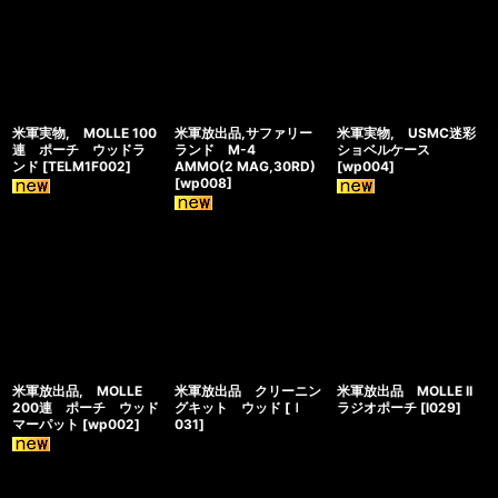
米軍実物, MOLLE 100
米軍放出品,サファリー
米軍実物, USMC迷彩
連 ポーチ ウッドラ
ランド M-4
ショベルケース
ンド
[
TELM1F002
]
AMMO(2 MAG,30RD)
[
wp004
]
[
wp008
]
米軍放出品, MOLLE
米軍放出品 クリーニン
米軍放出品 MOLLE II
200連 ポーチ ウッド
グキット ウッド
[
ｌ
ラジオポーチ
[
l029
]
マーパット
[
wp002
]
031
]