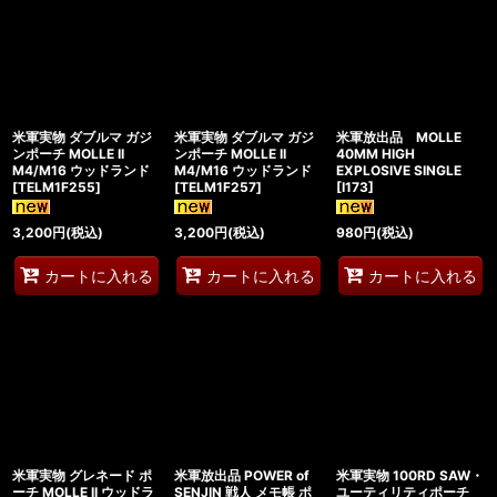
米軍実物 ダブルマ ガジ
米軍実物 ダブルマ ガジ
米軍放出品 MOLLE
ンポーチ MOLLE II
ンポーチ MOLLE II
40MM HIGH
M4/M16 ウッドランド
M4/M16 ウッドランド
EXPLOSIVE SINGLE
[
TELM1F255
]
[
TELM1F257
]
[
I173
]
3,200
円
(税込)
3,200
円
(税込)
980
円
(税込)
カートに入れる
カートに入れる
カートに入れる
米軍実物 グレネード ポ
米軍放出品 POWER of
米軍実物 100RD SAW・
ーチ MOLLE II ウッドラ
SENJIN 戦人 メモ帳 ポ
ユーティリティポーチ