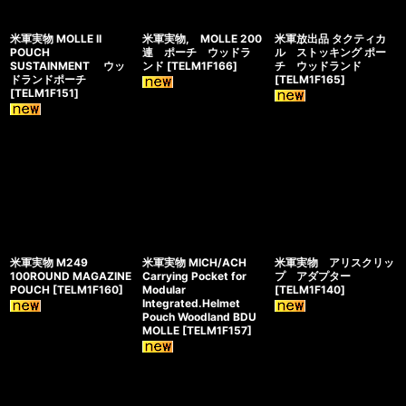
米軍実物 MOLLE II
米軍実物, MOLLE 200
米軍放出品 タクティカ
POUCH
連 ポーチ ウッドラ
ル ストッキング ポー
SUSTAINMENT ウッ
ンド
[
TELM1F166
]
チ ウッドランド
ドランドポーチ
[
TELM1F165
]
[
TELM1F151
]
米軍実物 M249
米軍実物 MICH/ACH
米軍実物 アリスクリッ
100ROUND MAGAZINE
Carrying Pocket for
プ アダプター
POUCH
[
TELM1F160
]
Modular
[
TELM1F140
]
Integrated.Helmet
Pouch Woodland BDU
MOLLE
[
TELM1F157
]