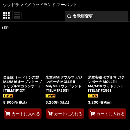
ウッドランド／ウッドランド.マーパット
表示順変更
閉じる
38
件
表示数
:
在庫あり
並び順
:
絞り込む
自衛隊 オードナンス製
米軍実物 ダブルマ ガジ
米軍実物 ダブルマ ガジ
M4/M16オープントップ
ンポーチ MOLLE II
ンポーチ MOLLE II
トリプルマガジンポーチ
M4/M16 ウッドランド
M4/M16 ウッドランド
[
TELM1F137
]
[
TELM1F258
]
[
TELM1F256
]
8,800
円
(税込)
3,200
円
(税込)
3,200
円
(税込)
カートに入れる
カートに入れる
カートに入れる