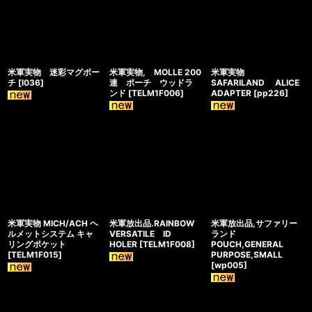
米軍実物 迷彩マグポー
米軍実物, MOLLE 200
米軍実物
チ
[
l036
]
連 ポーチ ウッドラ
SAFARILAND ALICE
ンド
[
TELM1F006
]
ADAPTER
[
pp226
]
米軍実物 MICH/ACH ヘ
米軍放出品.RAINBOW
米軍放出品,サファリー
ルメットシステム キャ
VERSATILE ID
ランド
リングポケット
HOLER
[
TELM1F008
]
POUCH,GENERAL
[
TELM1F015
]
PURPOSE,SMALL
[
wp005
]