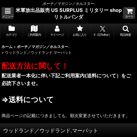
,ポーチ／マガジン／ホルスター.
米軍放出品販売 US SURPLUS ミリタリー shop
リトルパンダ
メニュー
カート
カテゴリ
ご利用案内
マイページ
お気に入り
X（旧Twitter）
商品検索
ホーム
>
ポーチ／マガジン／ホルスター.
>
ウッドランド／ウッドランド.マーパット
配送方法に関して！
配送業者一本化に伴い下記ご利用案内(送料について）をご
必読下さいませ。
⇒送料について
商品ページの記載につきましても、順次変更させていただきます。
ウッドランド／ウッドランド.マーパット