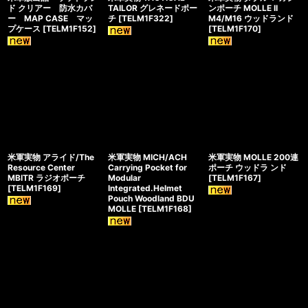
ド クリアー 防水カバ
TAILOR グレネードポー
ンポーチ MOLLE II
ー MAP CASE マッ
チ
[
TELM1F322
]
M4/M16 ウッドランド
プケース
[
TELM1F152
]
[
TELM1F170
]
米軍実物 アライド/The
米軍実物 MICH/ACH
米軍実物 MOLLE 200連
Resource Center
Carrying Pocket for
ポーチ ウッドラ ンド
MBITR ラジオポーチ
Modular
[
TELM1F167
]
[
TELM1F169
]
Integrated.Helmet
Pouch Woodland BDU
MOLLE
[
TELM1F168
]