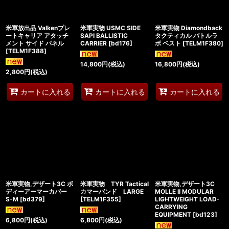
米軍放出品 Valkenプレ
米軍実物 USMC SIDE
米軍実物 Diamondback
ートキャリア アタッチ
SAPI BALLISTIC
タクティカル バトルラ
メント サイド パネル
CARRIER
[
bd176
]
ボ ベスト
[
TELM1F380
]
[
TELM1F388
]
14,800
円
(税込)
16,800
円
(税込)
2,800
円
(税込)
カートに入れる
カートに入れる
カートに入れる
米軍実物,デザート3C ボ
米軍実物 TYR Tactical
米軍実物,デザート3C
ディーアーマーカバー
カマーバンド LARGE
MOLLE II MODULAR
S-M
[
bd379
]
[
TELM1F355
]
LIGHTWEIGHT LOAD-
CARRYING
EQUIPMENT
[
bd123
]
6,800
円
(税込)
6,800
円
(税込)