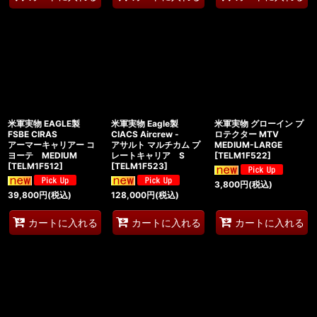
米軍実物 EAGLE製
米軍実物 Eagle製
米軍実物 グローイン プ
FSBE CIRAS
CIACS Aircrew -
ロテクター MTV
アーマーキャリアー コ
アサルト マルチカム プ
MEDIUM-LARGE
ヨーテ MEDIUM
レートキャリア S
[
TELM1F522
]
[
TELM1F512
]
[
TELM1F523
]
3,800
円
(税込)
39,800
円
(税込)
128,000
円
(税込)
カートに入れる
カートに入れる
カートに入れる