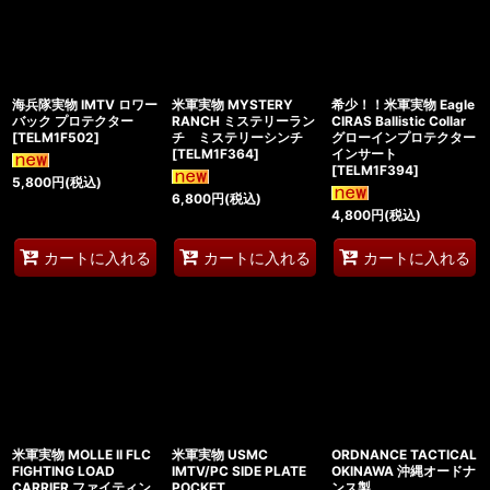
海兵隊実物 IMTV ロワー
米軍実物 MYSTERY
希少！！米軍実物 Eagle
バック プロテクター
RANCH ミステリーラン
CIRAS Ballistic Collar
[
TELM1F502
]
チ ミステリーシンチ
グローインプロテクター
[
TELM1F364
]
インサート
[
TELM1F394
]
5,800
円
(税込)
6,800
円
(税込)
4,800
円
(税込)
カートに入れる
カートに入れる
カートに入れる
米軍実物 MOLLE II FLC
米軍実物 USMC
ORDNANCE TACTICAL
FIGHTING LOAD
IMTV/PC SIDE PLATE
OKINAWA 沖縄オードナ
CARRIER ファイティン
POCKET
ンス製