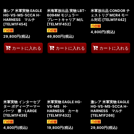
激レア 米軍実物 EAGLE
米海軍放出品 実物 LBT-
米軍放出品 CONDOR チ
HG-VS-MS-5CCA H-
6094M モジュラー
ェストリグ MCR4 モー
HARNESS マルチ
プレートキャリア M/L
ル対応
[
TELM1F442
]
[
TELM1F454
]
[
TELM1F452
]
4,800
円
(税込)
29,800
円
(税込)
49,800
円
(税込)
カートに入れる
カートに入れる
カートに入れる
米軍実物 インターセプ
米軍実物 EAGLE HG-
激レア 米軍実物 EAGLE
ター ボディーアーマー
VS-MS H-
HG-VS-MS-5CCA H-
パーツ 襟・LARGE
HARNESS カーキ
HARNESS マルチ
[
TELM1F439
]
[
TELM1F432
]
[
TELM1F266
]
4,800
円
(税込)
19,800
円
(税込)
29,800
円
(税込)