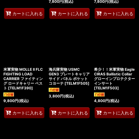
7,800
円
(税込)
7,800
円
(税込)
カートに入れる
カートに入れる
カートに入れる
米軍実物 MOLLE II FLC
海兵隊実物 USMC
希少！！米軍実物 Eagle
FIGHTING LOAD
GEN3 プレートキャリア
CIRAS Ballistic Collar
CARRIER ファイティン
サイド パネル ポケット
グローインプロテクター
グ ロードキャリー ベス
コヨーテ
[
TELM1F505
]
インサート
ト
[
TELM1F390
]
[
TELM1F503
]
3,800
円
(税込)
9,800
円
(税込)
4,800
円
(税込)
カートに入れる
カートに入れる
カートに入れる