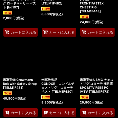
グ ロードキャリー ベス
[
TELM1F482
]
FRONT FASTEX
ト
[
bd197
]
CHEST RIG
[
TELM1F448
]
8,800
円
(税込)
2,800
円
(税込)
24,800
円
(税込)
カートに入れる
カートに入れる
カートに入れる
米軍実物 Crewmans
米軍放出品
米軍実物 USMC チェス
Belt with Safety Strap
CONDOR コンドルチ
トリグ コヨーテ 海兵隊
[
TELM1F481
]
ェストリグ コヨーテ
SPC MTV FSBE PC
ベスト
[
TELM1F480
]
IMTV
[
TELM1F478
]
49,800
円
(税込)
8,800
円
(税込)
29,800
円
(税込)
カートに入れる
カートに入れる
カートに入れる