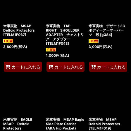
米軍実物 MSAP
米軍実物 TAP
米軍実物 デザート3C
Deltoid Protectors
RIGHT SHOULDER
ボディーアーマーパー
[
TELM1F067
]
ADAPTER チェストリ
ツ 喉
[
g384
]
グ アダブター
[
TELM1F043
]
3,800
円
(税込)
3,000
円
(税込)
1,000
円
(税込)
カートに入れる
カートに入れる
カートに入れる
米軍実物 EAGLE
米軍実物 MSAP Eagle
米軍実物 MSAP
MSAP Deltoid
Side Plate Carrier
Deltoid Protectors
Protectors
(AKA Hip Pocket)
[
TELM1F019
]