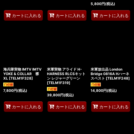
5,800
円
(税込)
カートに入れる
カートに入れる
カートに入れる
海兵隊実物 IMTV IMTV
米軍実物 アライド H-
米軍放出品 London
YOKE & COLLAR 襟
HARNESS RLCSキット
Bridge 0816A Hハーネ
XL
[
TELM1F328
]
ン レジャーグリーン
スベスト
[
TELM1F248
]
[
TELM1F319
]
7,800
円
(税込)
14,800
円
(税込)
39,800
円
(税込)
カートに入れる
カートに入れる
カートに入れる