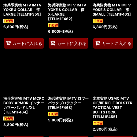
海兵隊実物 MTV IMTV
海兵隊実物 MTV IMTV
海兵隊実物 MTV IMTV
YOKE & COLLAR 襟
YOKE & COLLAR 襟
YOKE & COLLAR 襟
LARGE
[
TELM1F359
]
X-LARGE
SMALL
[
TELM1F463
]
[
TELM1F462
]
6,800
円
(税込)
6,800
円
(税込)
6,800
円
(税込)
カートに入れる
カートに入れる
カートに入れる
海兵隊実物 IMTV MCPC
海兵隊実物 IMTV ロワー
米軍実物 USMC MTV
BODY ARMOR インナー
バックプロテクター
CIF/IIF RIFLE BOLSTER
カマーバンド L/XL
[
TELM1F468
]
TACTICAL VEST
[
TELM1F464
]
BUTTSTOCK
[
TELM1F455
]
5,800
円
(税込)
3,800
円
(税込)
2,800
円
(税込)