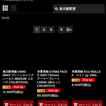
表示順変更
閉じる
294
件
表示数
:
1
2
3
...
5
次
»
在庫あり
並び順
:
絞り込む
海兵隊実物 USMC
米軍実物 STRIKE FACE
米軍実物 ACU MOLLE
GEN3 プレートキャリア
E-SAPI 7.62mm
II ベスト
[
g-290
]
ハーネス MEDIUM コヨ
アーマープレート
ーテ
[
TELM1F526
]
LARGE 2枚セット
8,500
円
(税込)
[
TELM1F511
]
12,800
円
(税込)
69,800
円
(税込)
カートに入れる
カートに入れる
カートに入れる