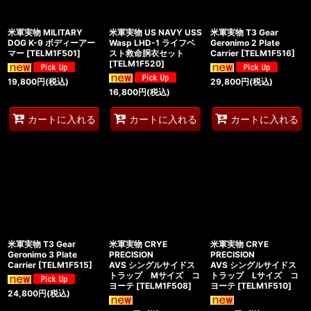
米軍実物 MILITARY
米軍実物 US NAVY USS
米軍実物 T3 Gear
DOG K-9 ボディーアー
Wasp LHD-1 ライフベ
Geronimo 2 Plate
マー
[
TELM1F501
]
スト救命胴衣セット
Carrier
[
TELM1F516
]
[
TELM1F520
]
19,800
円
(税込)
29,800
円
(税込)
16,800
円
(税込)
カートに入れる
カートに入れる
カートに入れる
米軍実物 T3 Gear
米軍実物 CRYE
米軍実物 CRYE
Geronimo 3 Plate
PRECISION
PRECISION
Carrier
[
TELM1F515
]
AVS シングルサイドス
AVS シングルサイドス
トラップ Mサイズ コ
トラップ Lサイズ コ
ヨーテ
[
TELM1F508
]
ヨーテ
[
TELM1F510
]
24,800
円
(税込)