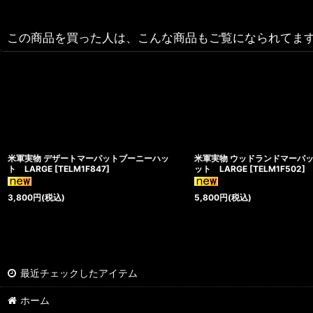
この商品を買った人は、こんな商品もご覧になられてま
米軍実物 デザートマーパットブーニーハッ
米軍実物 ウッドランドマーパ
ト LARGE
[
TELM1F847
]
ット LARGE
[
TELM1F502
]
3,800
円
(税込)
5,800
円
(税込)
最近チェックしたアイテム
ホーム