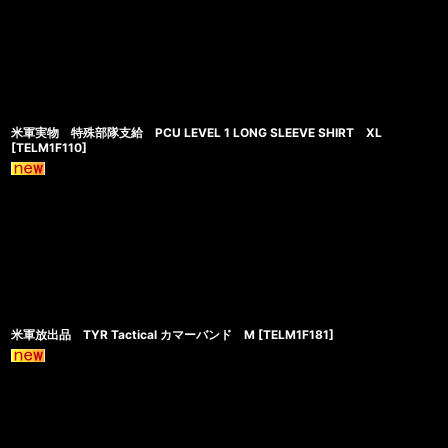
米軍実物 特殊部隊支給 PCU LEVEL 1 LONG SLEEVE SHIRT XL
[
TELM1F110
]
米軍放出品 TYR Tactical カマーバンド M
[
TELM1F181
]