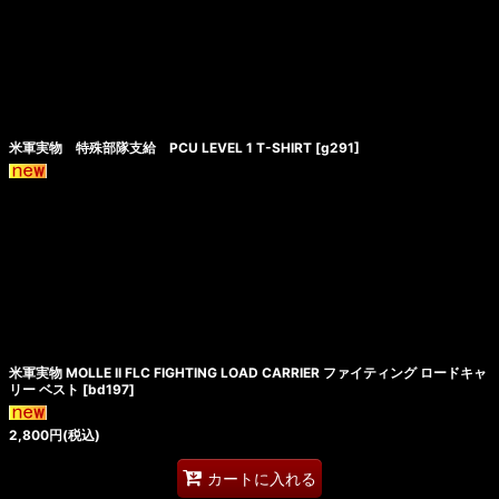
米軍実物 特殊部隊支給 PCU LEVEL 1 T-SHIRT
[
g291
]
米軍実物 MOLLE II FLC FIGHTING LOAD CARRIER ファイティング ロードキャ
リー ベスト
[
bd197
]
2,800
円
(税込)
カートに入れる