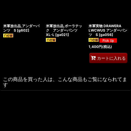
米軍放出品,アンダーパ
米軍放出品,ポーラテッ
米軍実物 DRAWERA
ンツ S
[
g602
]
ク アンダーパンツ
LWCWUS アンダーパン
XL-L
[
ga021
]
ツ S
[
ga056
]
1,400
円
(税込)
カートに入れる
この商品を買った人は、こんな商品もご覧になられてま
す