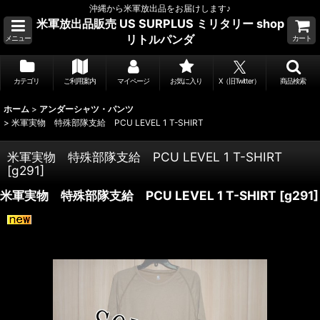
沖縄から米軍放出品をお届けします♪
米軍放出品販売 US SURPLUS ミリタリー shop
リトルパンダ
メニュー
カート
カテゴリ
ご利用案内
マイページ
お気に入り
X（旧Twitter）
商品検索
ホーム
>
アンダーシャツ・パンツ
>
米軍実物 特殊部隊支給 PCU LEVEL 1 T-SHIRT
米軍実物 特殊部隊支給 PCU LEVEL 1 T-SHIRT
[
g291
]
米軍実物 特殊部隊支給 PCU LEVEL 1 T-SHIRT
[
g291
]