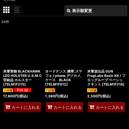
表示順変更
閉じる
24
件
表示数
:
在庫あり
並び順
:
絞り込む
米軍実物 BLACKHAWK
オードナンス.携帯,スマ
米軍放出品 GUN
LEG HOLSTER U.S.M.C
フォ,i phone,デジカメ,
FrogLube Basic Kit / フ
官給品 ホルスター
ケース BLACK
ロッグルーブ ベーシッ
[
TELM1F215
]
[
TELM1F012
]
クキット
[
TELM1F216
]
17,800
円
(税込)
1,380
円
(税込)
2,500
円
(税込)
カートに入れる
カートに入れる
カートに入れる