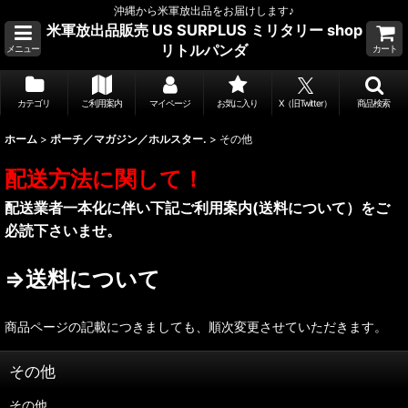
沖縄から米軍放出品をお届けします♪
米軍放出品販売 US SURPLUS ミリタリー shop
リトルパンダ
メニュー
カート
カテゴリ
ご利用案内
マイページ
お気に入り
X（旧Twitter）
商品検索
ホーム
>
ポーチ／マガジン／ホルスター.
>
その他
配送方法に関して！
配送業者一本化に伴い下記ご利用案内(送料について）をご
必読下さいませ。
⇒送料について
商品ページの記載につきましても、順次変更させていただきます。
その他
その他