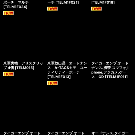
ポーチ マルチ
ーチ
[
TELM1F021
]
[
TELM1F018
]
[
TELM1F024
]
米軍実物 アリスクリッ
米軍放出品 オードナン
タイガーエンブ.オード
プ 4個
[
TELM015
]
ス A-TACSカモ ユー
ナンス.携帯,スマフォ,i
ティリティーポーチ
phone,デジカメ,ケー
[
TELM1F013
]
ス OD
[
TELM1F011
]
タイガーエンブ.オード
タイガーエンブ.オード
オードナンス.タイガー