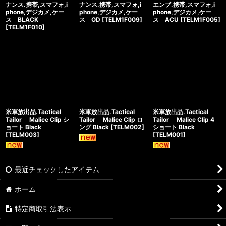
ナンス.携帯,スマフォ,i
ナンス.携帯,スマフォ,i
エンブ.携帯,スマフォ,i
phone,デジカメ,ケー
phone,デジカメ,ケー
phone,デジカメ,ケー
ス BLACK
ス OD
[
TELM1F009
]
ス ACU
[
TELM1F005
]
[
TELM1F010
]
米軍放出品.Tactical
米軍放出品.Tactical
米軍放出品.Tactical
Tailor Malice Clip シ
Tailor Malice Clip ロ
Tailor Malice Clip 4
ョート Black
ング Black
[
TELM002
]
ショート Black
[
TELM003
]
[
TELM001
]
最近チェックしたアイテム
ホーム
特定商取引法表示