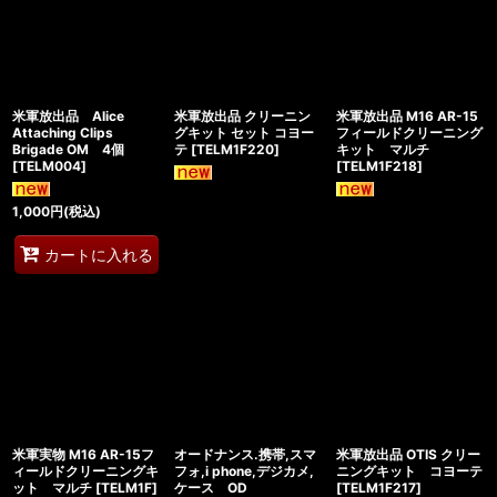
米軍放出品 Alice
米軍放出品 クリーニン
米軍放出品 M16 AR-15
Attaching Clips
グキット セット コヨー
フィールドクリーニング
Brigade OM 4個
テ
[
TELM1F220
]
キット マルチ
[
TELM004
]
[
TELM1F218
]
1,000
円
(税込)
カートに入れる
米軍実物 M16 AR-15フ
オードナンス.携帯,スマ
米軍放出品 OTIS クリー
ィールドクリーニングキ
フォ,i phone,デジカメ,
ニングキット コヨーテ
ット マルチ
[
TELM1F
]
ケース OD
[
TELM1F217
]