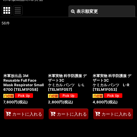
表示順変更
閉じる
56
件
表示数
:
在庫あり
並び順
:
絞り込む
米軍放出品 3M
米軍実物 科学防護服 デ
米軍実物 科学防護服 デ
Reusable Full Face
ザート3C
ザート3C
Mask Respirator Small
ケミカル パンツ L-L
ケミカル パンツ L-R
6700
[
TELM1F058
]
[
TELM1F057
]
[
TELM1F053
]
7,800
円
(税込)
2,800
円
(税込)
4,800
円
(税込)
カートに入れる
カートに入れる
カートに入れる