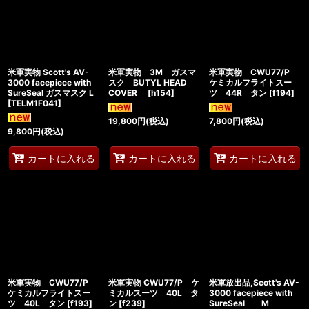
米軍実物 Scott's AV-
米軍実物 3M ガスマ
米軍実物 CWU77/P
3000 facepiece with
スク BUTYL HEAD
ケミカルフライトスー
SureSeal ガスマスク L
COVER
[
h154
]
ツ 44R タン
[
f194
]
[
TELM1F041
]
19,800
円
(税込)
7,800
円
(税込)
9,800
円
(税込)
カートに入れる
カートに入れる
カートに入れる
米軍実物 CWU77/P
米軍実物 CWU77/P ケ
米軍放出品,Scott's AV-
ケミカルフライトスー
ミカルスーツ 40L タ
3000 facepiece with
ツ 40L タン
[
f193
]
ン
[
f239
]
SureSeal M