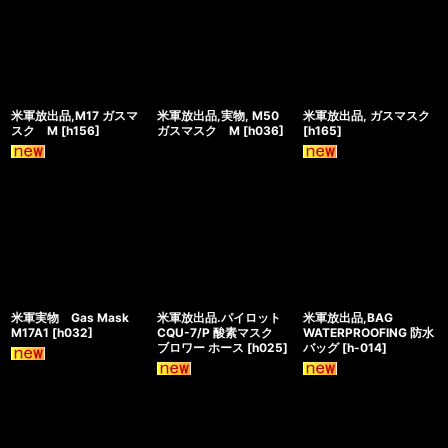
米軍放出品,M17 ガスマ
米軍放出品,実物, M50
米軍放出品, ガスマスク
スク M
[
h156
]
ガスマスク M
[
h036
]
[
h165
]
米軍実物 Gas Mask
米軍放出品.パイロット
米軍放出品,BAG
M17A1
[
h032
]
CQU-7/P 酸素マスク
WATERPROOFING 防水
ブロワー ホース
[
h025
]
バッグ
[
h-014
]