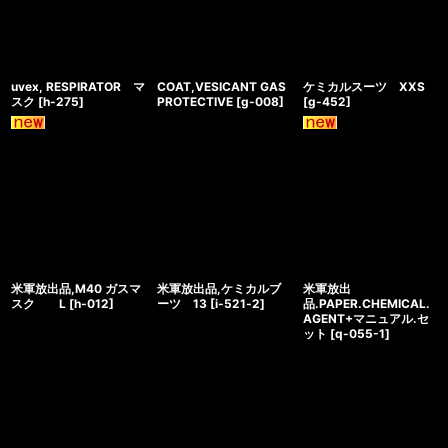
uvex, RESPIRATOR マ
COAT,VESICANT GAS
ケミカルスーツ XXS
スク
[
h-275
]
PROTECTIVE
[
g-008
]
[
g-452
]
米軍放出品,M40 ガスマ
米軍放出品,ケミカルブ
米軍放出
スク L
[
h-012
]
ーツ 13
[
i-521‐2
]
品.PAPER.CHEMICAL.
AGENT+マニュアル.セ
ット
[
q-055-1
]