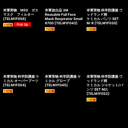
米軍実物 M50 ガス
米軍放出品 3M
米軍実物 科学防護服 ウ
マスク フィルター
Reusable Full Face
ッドランド柄
[
TELM1F056
]
Mask Respirator Small
ケミカル パンツ SET
6700
[
TELM1F043
]
M-R
[
TELM1F030
]
米軍実物 科学防護服 ケ
米軍実物 科学防護服 ケ
米軍実物 科学防護服 ウ
ミカル オーバーブーツ
ミカル グローブ
ッドランド柄
[
TELM1F054
]
[
TELM1F045
]
ケミカル ジャケット/パ
ンツ SET M/L
[
TELM1F052
]