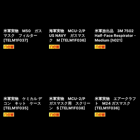
米軍実物 M50 ガス
海軍実物 MCU-2/P
米軍放出品 3M 7502
マスク フィルター
US NAVY ガスマス
Half-Face Respirator -
[
TELM1F037
]
ク M
[
TELM1F036
]
Medium
[
h021
]
米軍実物 ケミカル デ
米軍実物 MCU-2/P
米軍実物 エアークラフ
コン キット ケース
ガスマスク用 スクリー
ト M24 ガスマスク
[
TELM1F035
]
ン S
[
TELM1F038
]
[
TELM1F036
]