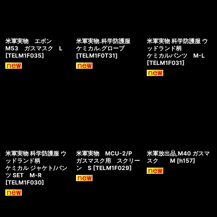
米軍実物 エボン
米軍実物.科学防護服
米軍実物 科学防護服 ウ
M53 ガスマスク L
ケミカル.グローブ
ッドランド柄
[
TELM1F035
]
[
TELM1F0T31
]
ケミカルパンツ M-L
[
TELM1F031
]
米軍実物 科学防護服 ウ
米軍実物 MCU-2/P
米軍放出品,M40 ガスマ
ッドランド柄
ガスマスク用 スクリー
スク M
[
h157
]
ケミカル ジャケト/パン
ン S
[
TELM1F029
]
ツ SET M-R
[
TELM1F030
]