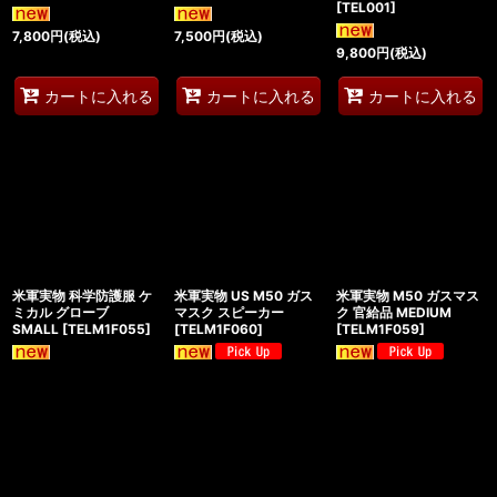
[
TEL001
]
7,800
円
(税込)
7,500
円
(税込)
9,800
円
(税込)
カートに入れる
カートに入れる
カートに入れる
米軍実物 科学防護服 ケ
米軍実物 US M50 ガス
米軍実物 M50 ガスマス
ミカル グローブ
マスク スピーカー
ク 官給品 MEDIUM
SMALL
[
TELM1F055
]
[
TELM1F060
]
[
TELM1F059
]