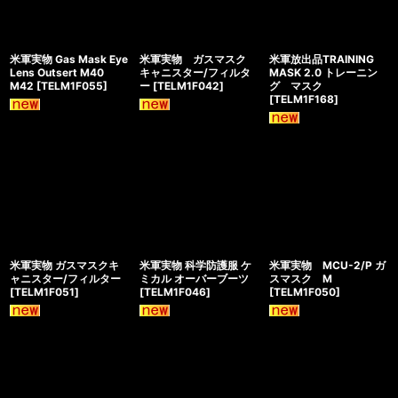
米軍実物 Gas Mask Eye
米軍実物 ガスマスク
米軍放出品TRAINING
Lens Outsert M40
キャニスター/フィルタ
MASK 2.0 トレーニン
M42
[
TELM1F055
]
ー
[
TELM1F042
]
グ マスク
[
TELM1F168
]
米軍実物 ガスマスクキ
米軍実物 科学防護服 ケ
米軍実物 MCU-2/P ガ
ャニスター/フィルター
ミカル オーバーブーツ
スマスク M
[
TELM1F051
]
[
TELM1F046
]
[
TELM1F050
]