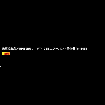
米軍放出品.YUPITERU， VT-125II.エアーバンド受信機
[
p-445
]
す