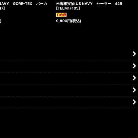
NAVY GORE-TEX パーカ
米海軍実物,US NAVY セーラー 42R
47
]
[
TELM1F105
]
)
9,800
円
(税込)