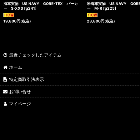
海軍実物 US NAVY GORE-TEX パーカ
米海軍実物 US NAVY GOR
ー S-XXS
[
g241
]
ー M-R
[
g225
]
19,800
円
(税込)
23,800
円
(税込)
最近チェックしたアイテム
ホーム
特定商取引法表示
お問い合せ
マイページ