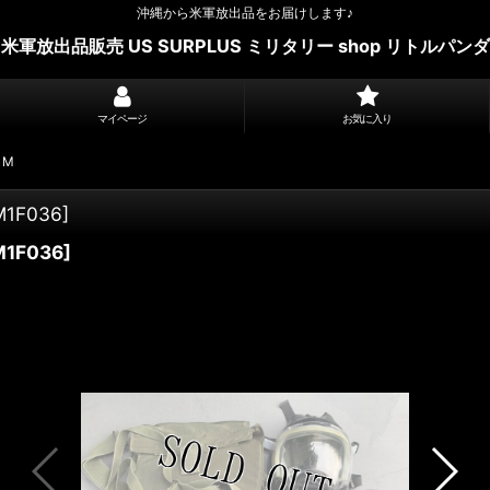
沖縄から米軍放出品をお届けします♪
米軍放出品販売 US SURPLUS ミリタリー shop リトルパンダ
マイページ
お気に入り
 M
M1F036
]
M1F036
]