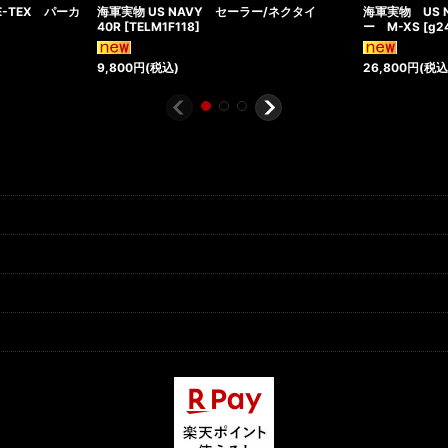
E-TEX パーカ
海軍実物 US NAVY セーラー/ネクタイ
海軍実物 US 
40R
[
TELM1F118
]
ー M-XS
[
g2
9,800
円
(税込)
26,800
円
(税込