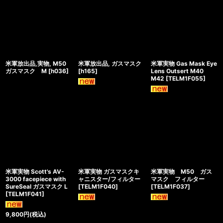
米軍放出品,実物, M50
米軍放出品, ガスマスク
米軍実物 Gas Mask Eye
ガスマスク M
[
h036
]
[
h165
]
Lens Outsert M40
M42
[
TELM1F055
]
米軍実物 Scott's AV-
米軍実物 ガスマスクキ
米軍実物 M50 ガス
3000 facepiece with
ャニスター/フィルター
マスク フィルター
SureSeal ガスマスク L
[
TELM1F040
]
[
TELM1F037
]
[
TELM1F041
]
9,800
円
(税込)