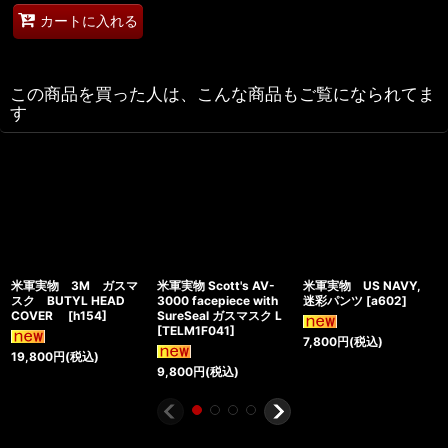
カートに入れる
この商品を買った人は、こんな商品もご覧になられてま
す
米軍実物 3M ガスマ
米軍実物 Scott's AV-
米軍実物 US NAVY,
スク BUTYL HEAD
3000 facepiece with
迷彩パンツ
[
a602
]
COVER
[
h154
]
SureSeal ガスマスク L
[
TELM1F041
]
7,800
円
(税込)
19,800
円
(税込)
9,800
円
(税込)