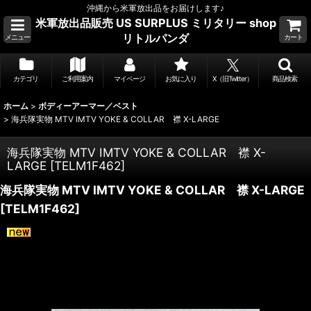
沖縄から米軍放出品をお届けします♪
米軍放出品販売 US SURPLUS ミリタリー shop
リトルパンダ
メニュー
カート
カテゴリ
ご利用案内
マイページ
お気に入り
X（旧Twitter）
商品検索
ホーム
>
ボディーアーマー／ベスト
>
海兵隊実物 MTV IMTV YOKE & COLLAR 襟 X-LARGE
海兵隊実物 MTV IMTV YOKE & COLLAR 襟 X-
LARGE
[
TELM1F462
]
海兵隊実物 MTV IMTV YOKE & COLLAR 襟 X-LARGE
[
TELM1F462
]