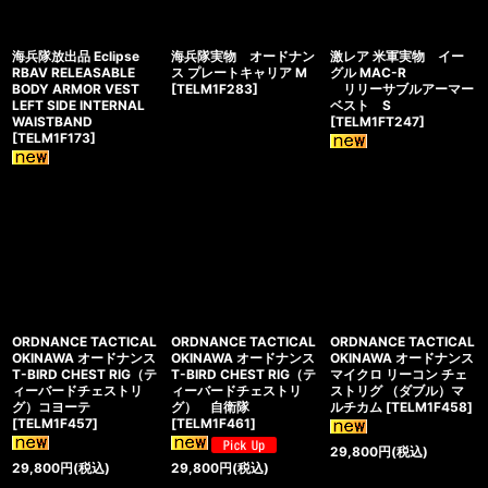
海兵隊放出品 Eclipse
海兵隊実物 オードナン
激レア 米軍実物 イー
RBAV RELEASABLE
ス プレートキャリア M
グル MAC-R
BODY ARMOR VEST
[
TELM1F283
]
リリーサブルアーマー
LEFT SIDE INTERNAL
ベスト S
WAISTBAND
[
TELM1FT247
]
[
TELM1F173
]
ORDNANCE TACTICAL
ORDNANCE TACTICAL
ORDNANCE TACTICAL
OKINAWA オードナンス
OKINAWA オードナンス
OKINAWA オードナンス
T-BIRD CHEST RIG（テ
T-BIRD CHEST RIG（テ
マイクロ リーコン チェ
ィーバードチェストリ
ィーバードチェストリ
ストリグ （ダブル）マ
グ）コヨーテ
グ） 自衛隊
ルチカム
[
TELM1F458
]
[
TELM1F457
]
[
TELM1F461
]
29,800
円
(税込)
29,800
円
(税込)
29,800
円
(税込)