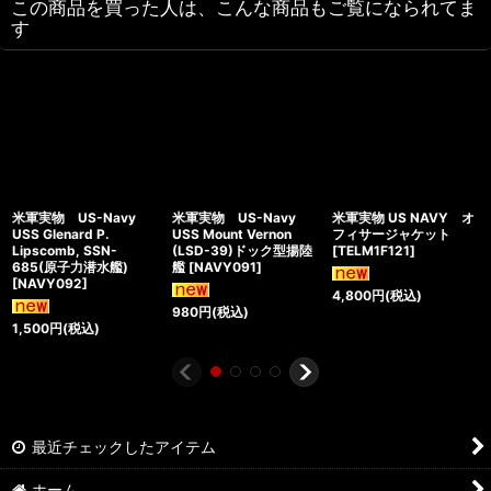
この商品を買った人は、こんな商品もご覧になられてま
す
米軍実物 US-Navy
米軍実物 US-Navy
米軍実物 US NAVY オ
USS Glenard P.
USS Mount Vernon
フィサージャケット
Lipscomb, SSN-
(LSD-39)ドック型揚陸
[
TELM1F121
]
685(原子力潜水艦)
艦
[
NAVY091
]
[
NAVY092
]
4,800
円
(税込)
980
円
(税込)
1,500
円
(税込)
最近チェックしたアイテム
ホーム