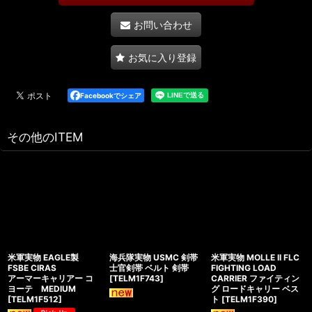
お問い合わせ
お気に入り登録
Facebookでシェア
その他のITEM
米軍実物 EAGLE製
海兵隊実物 USMC 剣帯
米軍実物 MOLLE II FLC
FSBE CIRAS
士官剣帯 ベルト 剣帯
FIGHTING LOAD
アーマーキャリアー コ
[
TELM1F743
]
CARRIER ファイティン
ヨーテ MEDIUM
グ ロードキャリー ベス
[
TELM1F512
]
ト
[
TELM1F390
]