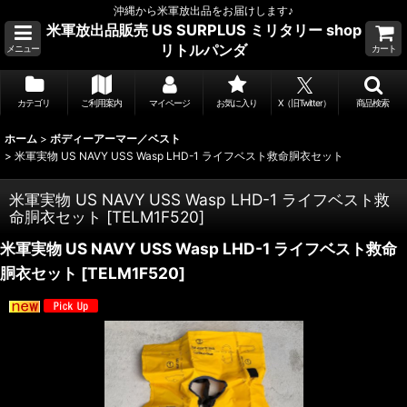
沖縄から米軍放出品をお届けします♪
米軍放出品販売 US SURPLUS ミリタリー shop
リトルパンダ
メニュー
カート
カテゴリ
ご利用案内
マイページ
お気に入り
X（旧Twitter）
商品検索
ホーム
>
ボディーアーマー／ベスト
>
米軍実物 US NAVY USS Wasp LHD-1 ライフベスト救命胴衣セット
米軍実物 US NAVY USS Wasp LHD-1 ライフベスト救
命胴衣セット
[
TELM1F520
]
米軍実物 US NAVY USS Wasp LHD-1 ライフベスト救命
胴衣セット
[
TELM1F520
]