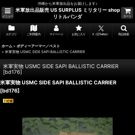
沖縄から米軍放出品をお届けします♪
米軍放出品販売 US SURPLUS ミリタリー shop
リトルパンダ
メニュー
カート
カテゴリ
ご利用案内
マイページ
お気に入り
X（旧Twitter）
商品検索
ホーム
>
ボディーアーマー／ベスト
>
米軍実物 USMC SIDE SAPI BALLISTIC CARRIER
米軍実物 USMC SIDE SAPI BALLISTIC CARRIER
[
bd176
]
米軍実物 USMC SIDE SAPI BALLISTIC CARRIER
[
bd176
]