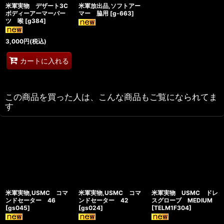
米軍実物 デザート3C
米軍放出品,ソフトアー
ボディーアーマーパー
マー 脇用
[
g-663
]
ツ 喉
[
g384
]
3,000
円
(税込)
カートに入れる
この商品を買った人は、こんな商品もご覧になられてま
す
米軍実物,USMC コマ
米軍実物,USMC コマ
米軍実物 USMC ドレ
ンドセーター 46
ンドセーター 42
スグローブ MEDIUM
[
gs045
]
[
gs024
]
[
TELM1F304
]