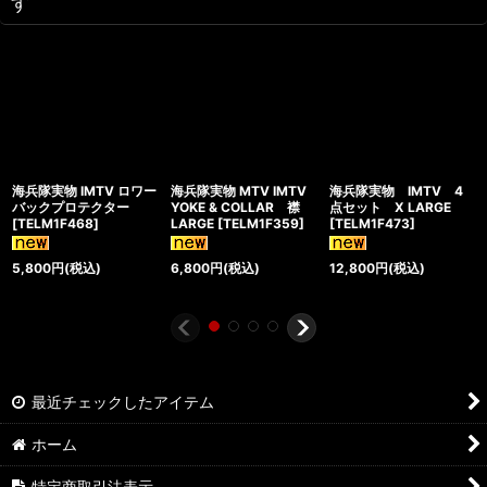
す
海兵隊実物 IMTV ロワー
海兵隊実物 MTV IMTV
海兵隊実物 IMTV 4
バックプロテクター
YOKE & COLLAR 襟
点セット X LARGE
[
TELM1F468
]
LARGE
[
TELM1F359
]
[
TELM1F473
]
5,800
円
(税込)
6,800
円
(税込)
12,800
円
(税込)
最近チェックしたアイテム
ホーム
特定商取引法表示