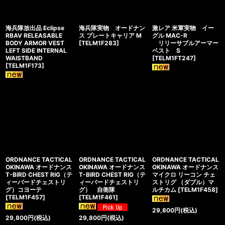
海兵隊放出品 Eclipse
海兵隊実物 オードナン
激レア 米軍実物 イー
RBAV RELEASABLE
ス プレートキャリア M
グル MAC-R
BODY ARMOR VEST
[
TELM1F283
]
リリーサブルアーマー
LEFT SIDE INTERNAL
ベスト S
WAISTBAND
[
TELM1FT247
]
[
TELM1F173
]
ORDNANCE TACTICAL
ORDNANCE TACTICAL
ORDNANCE TACTICAL
OKINAWA オードナンス
OKINAWA オードナンス
OKINAWA オードナンス
T-BIRD CHEST RIG（テ
T-BIRD CHEST RIG（テ
マイクロ リーコン チェ
ィーバードチェストリ
ィーバードチェストリ
ストリグ （ダブル）マ
グ）コヨーテ
グ） 自衛隊
ルチカム
[
TELM1F458
]
[
TELM1F457
]
[
TELM1F461
]
29,800
円
(税込)
29,800
円
(税込)
29,800
円
(税込)