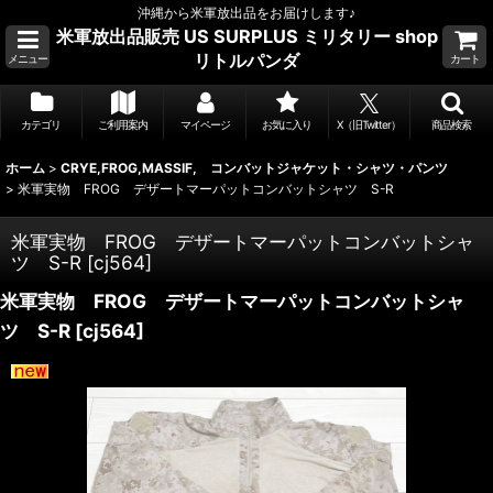
沖縄から米軍放出品をお届けします♪
米軍放出品販売 US SURPLUS ミリタリー shop
リトルパンダ
メニュー
カート
カテゴリ
ご利用案内
マイページ
お気に入り
X（旧Twitter）
商品検索
ホーム
>
CRYE,FROG,MASSIF, コンバットジャケット・シャツ・パンツ
>
米軍実物 FROG デザートマーパットコンバットシャツ S-R
米軍実物 FROG デザートマーパットコンバットシャ
ツ S-R
[
cj564
]
米軍実物 FROG デザートマーパットコンバットシャ
ツ S-R
[
cj564
]