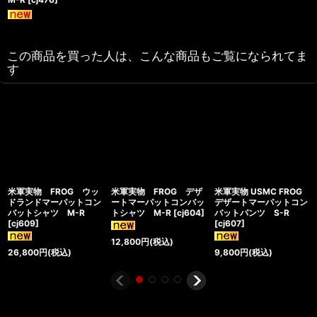
この商品を買った人は、こんな商品もご覧になられてま
す
米軍実物 FROG ウッ
米軍実物 FROG デザ
米軍実物 USMC FROG
ドランドマーパットコン
ートマーパットコンバッ
デザートマーパットコン
バットシャツ M-R
トシャツ M-R
[
cj604
]
バットパンツ S-R
[
cj609
]
[
cj607
]
12,800
円
(税込)
26,800
円
(税込)
9,800
円
(税込)