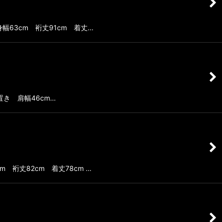
き身幅63cm 裄丈91cm 着丈…
 平置き 肩幅46cm…
cm 裄丈82cm 着丈78cm …