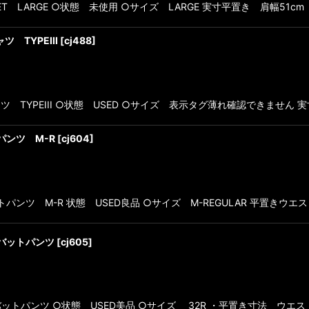
ACKET LARGE ○状態 未使用 ○サイズ LARGE 実寸平置き 肩幅51c
 TYPEIII
[
cj488
]
シャツ TYPEIII ○状態 USED ○サイズ 表示タグ薄れ確認できませ
パンツ M-R
[
cj604
]
パンツ M-R 状態 USED良品 ○サイズ M-REGULAR 平置きウエスト
 コンバットパンツ
[
cj605
]
32R コンバットパンツ ○状態 USED美品 ○サイズ 32R ・平置き寸法 ウエ