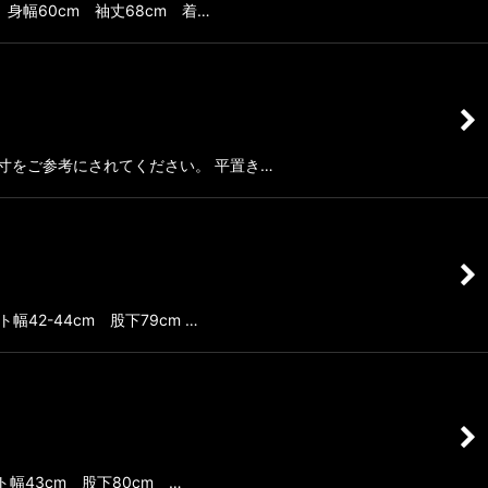
m 身幅60cm 袖丈68cm 着…
ん 実寸をご参考にされてください。 平置き…
幅42-44cm 股下79cm …
スト幅43cm 股下80cm …