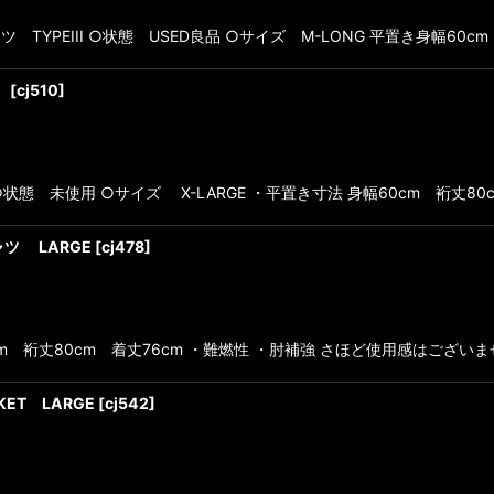
 TYPEIII ○状態 USED良品 ○サイズ M-LONG 平置き身幅60cm
L
[
cj510
]
状態 未使用 ○サイズ X-LARGE ・平置き寸法 身幅60cm 裄丈80c
ャツ LARGE
[
cj478
]
cm 裄丈80cm 着丈76cm ・難燃性 ・肘補強 さほど使用感はござ
KET LARGE
[
cj542
]