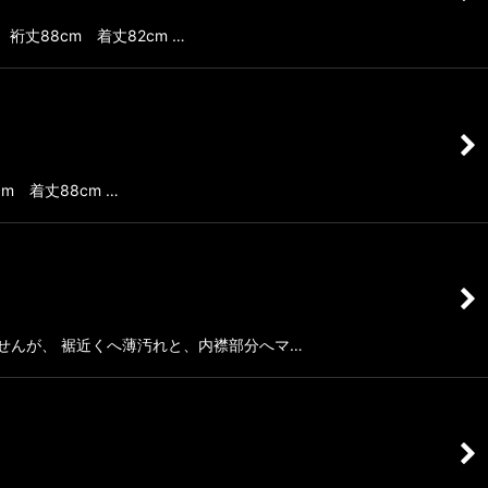
 裄丈88cm 着丈82cm …
m 着丈88cm …
いませんが、 裾近くへ薄汚れと、内襟部分へマ…