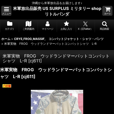
沖縄から米軍放出品をお届けします♪
米軍放出品販売 US SURPLUS ミリタリー shop
リトルパンダ
メニュー
カート
カテゴリ
ご利用案内
マイページ
お気に入り
X（旧Twitter）
商品検索
ホーム
>
CRYE,FROG,MASSIF, コンバットジャケット・シャツ・パンツ
>
米軍実物 FROG ウッドランドマーパットコンバットシャツ L-R
米軍実物 FROG ウッドランドマーパットコンバット
シャツ L-R
[
cj611
]
米軍実物 FROG ウッドランドマーパットコンバットシ
ャツ L-R
[
cj611
]