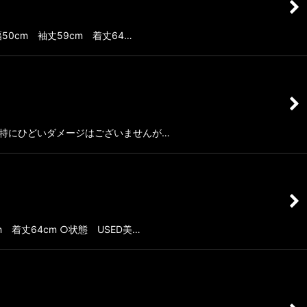
肩幅50cm 袖丈59cm 着丈64…
ED 特にひどいダメージはございませんが…
m 着丈64cm ○状態 USED美…