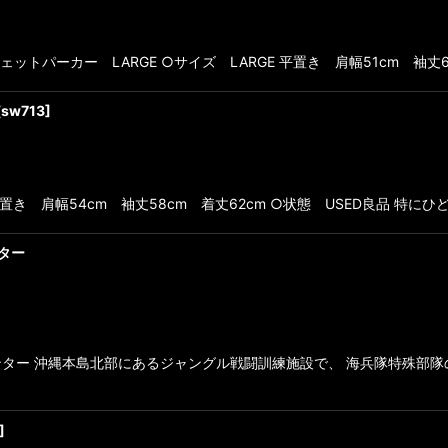
UK スウェットパーカー LARGE ○サイズ LARGE 平置き 肩幅51cm 袖
[
sw713
]
平置き 肩幅54cm 袖丈58cm 着丈62cm ○状態 USED良品 特
ンター
ター 沖縄本島北部にあるジャングル戦闘訓練施設で、 海兵隊特殊部隊
]