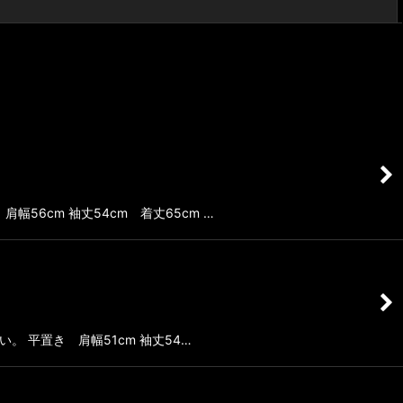
閉じる
幅56cm 袖丈54cm 着丈65cm …
さい。 平置き 肩幅51cm 袖丈54…