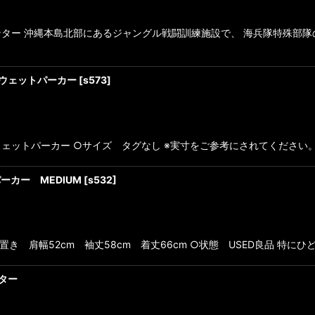
ター 沖縄本島北部にあるジャングル戦闘訓練施設で、 海兵隊特殊部隊
R スウェットパーカー
[
s573
]
NTER スウェットパーカー ○サイズ タグなし ※実寸をご参考にされてください
トパーカー MEDIUM
[
s532
]
平置き 肩幅52cm 袖丈58cm 着丈66cm ○状態 USED良品 特
ンター