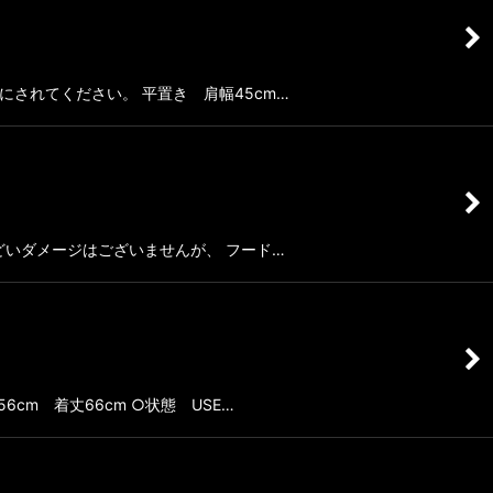
参考にされてください。 平置き 肩幅45cm…
にひどいダメージはございませんが、 フード…
56cm 着丈66cm ○状態 USE…