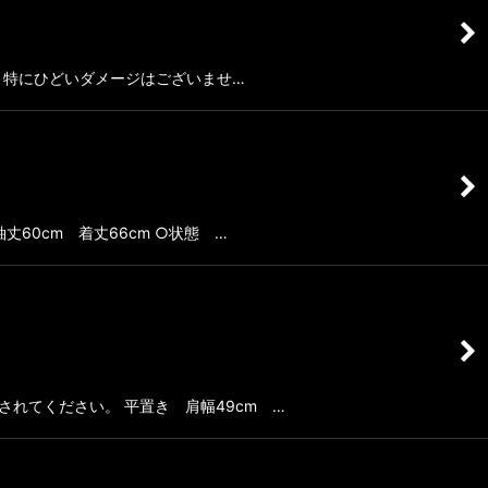
D良品 特にひどいダメージはございませ…
 袖丈60cm 着丈66cm ○状態 …
考にされてください。 平置き 肩幅49cm …