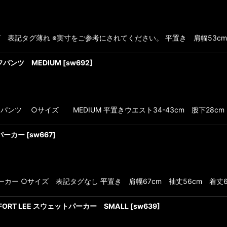
イズ 表記タグ薄れ ※実寸をご参考にされてください。 平置き 肩幅53cm
パンツ MEDIUM
[
sw692
]
ツ ○サイズ MEDIUM 平置きウエスト34-43cm 股下28cm 
トパーカー
[
sw667
]
トパーカー ○サイズ 表記タグなし 平置き 肩幅67cm 袖丈56cm 着丈6
 FORT LEE スウェットパーカー SMALL
[
sw639
]