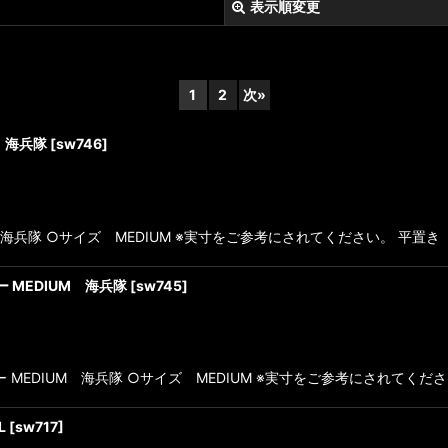
表示順変更
1
2
次
»
 海兵隊
[
sw746
]
絞り込む
 海兵隊 ○サイズ MEDIUM ※実寸をご参考にされてください。 平置き 肩
カー MEDIUM 海兵隊
[
sw745
]
ーカー MEDIUM 海兵隊 ○サイズ MEDIUM ※実寸をご参考にされてくだ
L
[
sw717
]