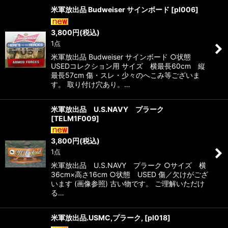
米軍放出品 Budweiser サインボード
[
pl006
]
3,800
円
(税込)
1点
米軍放出品 Budweiser サインボード ○状態
USEDコレクション用 サイズ 横最長60cm 縦
最長57cm 傷・スレ・少々のへこみ等ございま
す。 取り付け穴あり。…
米軍放出品 U.S.NAVY プラーク
[
TELM1F009
]
3,800
円
(税込)
1点
米軍放出品 U.S.NAVY プラーク ○サイズ 横
36cm×高さ16cm ○状態 USED 傷／欠けがござ
います (画像参照) 古い物です。 ご理解いただけ
る…
米軍放出品.USMC,プラーク,
[
pl018
]