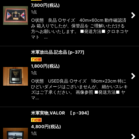
7,800
円
(税込)
1点
○状態 良品 ○サイズ 40m×60cm 動作確認済
み 箱入りでしたが、保管品を ご理解いただける
方へお願いいたします。 ■発送方法■ クロネコヤ
マト …
米軍放出品.記念品
[
p-377
]
1,800
円
(税込)
1点
○状態 USED良品 ○サイズ 18cm×23cm 特に
ひどいダメージはございませんが、 細かいスレキ
ズはご了承ください。 画像参照 ■発送方法■ ヤ
マ…
米軍実物,VALOR
[
ｐ-394
]
4,800
円
(税込)
1点