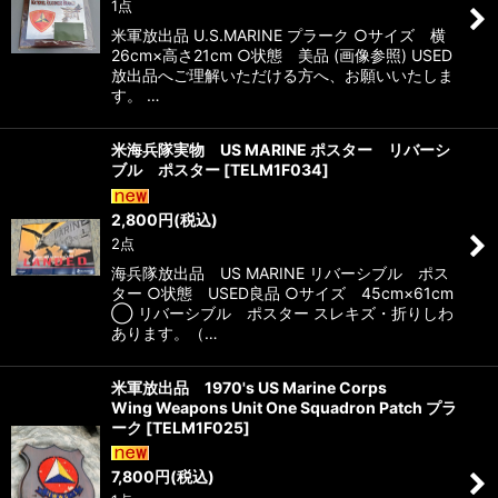
1点
米軍放出品 U.S.MARINE プラーク ○サイズ 横
26cm×高さ21cm ○状態 美品 (画像参照) USED
放出品へご理解いただける方へ、お願いいたしま
す。 …
米海兵隊実物 US MARINE ポスター リバーシ
ブル ポスター
[
TELM1F034
]
2,800
円
(税込)
2点
海兵隊放出品 US MARINE リバーシブル ポス
ター ○状態 USED良品 ○サイズ 45cm×61cm
◯ リバーシブル ポスター スレキズ・折りしわ
あります。（…
米軍放出品 1970's US Marine Corps
Wing Weapons Unit One Squadron Patch プラ
ーク
[
TELM1F025
]
7,800
円
(税込)