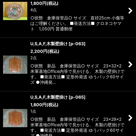
1,800
円
(税込)
4点
○状態 倉庫保管品○ サイズ 直径25cm 小傷等
はご理解ください。 ■発送方法■ クロネコヤマ
ト 1,050円 普通郵便
U,S,A,F,木製壁掛け
[
p-063
]
2,200
円
(税込)
2点
○状態 新品 倉庫保管品○ サイズ 23×32×2
米軍基地Office内等で見かける、 木製の壁掛けで
す。 ■発送方法■ 定形外発送 ゆうパック60サイ
ズ ●沖縄発…
U,S,A,F,木製壁掛け
[
p-065
]
1,800
円
(税込)
1点
○状態 新品 倉庫保管品○ サイズ 23×29×2
米軍基地Office内等で見かける、 木製の壁掛けで
す。 ■発送方法■ 定形外発送 ゆうパック60サイ
ズ ●沖縄発…