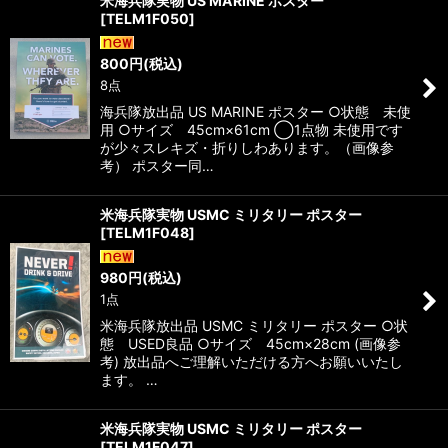
米海兵隊実物 US MARINE ポスター
[
TELM1F050
]
800
円
(税込)
8点
海兵隊放出品 US MARINE ポスター ○状態 未使
用 ○サイズ 45cm×61cm ◯1点物 未使用です
が少々スレキズ・折りしわあります。（画像参
考） ポスター同…
米海兵隊実物 USMC ミリタリー ポスター
[
TELM1F048
]
980
円
(税込)
1点
米海兵隊放出品 USMC ミリタリー ポスター ○状
態 USED良品 ○サイズ 45cm×28cm (画像参
考) 放出品へご理解いただける方へお願いいたし
ます。 …
米海兵隊実物 USMC ミリタリー ポスター
[
TELM1F047
]