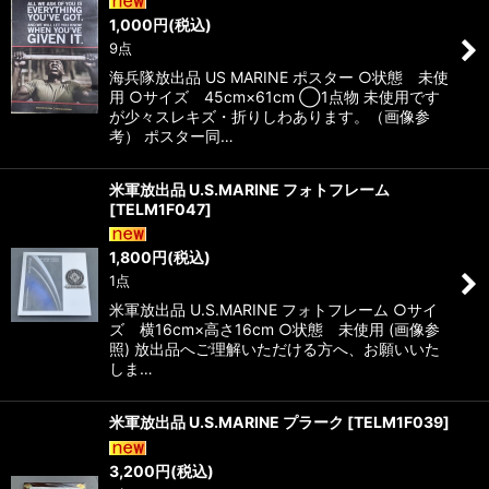
1,000
円
(税込)
9点
海兵隊放出品 US MARINE ポスター ○状態 未使
用 ○サイズ 45cm×61cm ◯1点物 未使用です
が少々スレキズ・折りしわあります。（画像参
考） ポスター同…
米軍放出品 U.S.MARINE フォトフレーム
[
TELM1F047
]
1,800
円
(税込)
1点
米軍放出品 U.S.MARINE フォトフレーム ○サイ
ズ 横16cm×高さ16cm ○状態 未使用 (画像参
照) 放出品へご理解いただける方へ、お願いいた
しま…
米軍放出品 U.S.MARINE プラーク
[
TELM1F039
]
3,200
円
(税込)