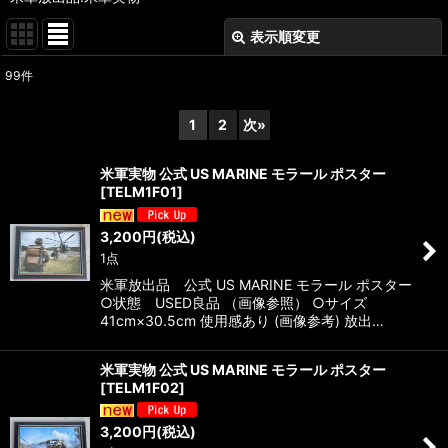
表示順変更
閉じる
99
件
表示数
:
1
2
次
»
在庫あり
米軍実物 公式 US MARINE モラール ポスター
並び順
:
[
TELM1F01
]
3,200
円
(税込)
絞り込む
1点
米軍放出品 公式 US MARINE モラール ポスター
○状態 USED良品 （画像参照） ○サイズ
41cm×30.5cm 使用感あり (画像参考) 放出…
米軍実物 公式 US MARINE モラール ポスター
[
TELM1F02
]
3,200
円
(税込)