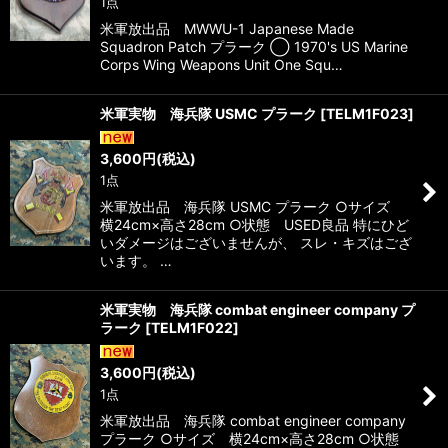
1点
米軍放出品 MWWU-1 Japanese Made
Squadron Patch プラーク ◯ 1970's US Marine
Corps Wing Weapons Unit One Squ…
米軍実物 海兵隊 USMC プラーク
[
TELM1F023
]
3,600
円
(税込)
1点
米軍放出品 海兵隊 USMC プラーク ○サイズ
横24cm×高さ28cm ○状態 USED良品 特にひど
いダメージはございませんが、 スレ・キズはござ
います。 …
米軍実物 海兵隊 combat engineer company プ
ラーク
[
TELM1F022
]
3,600
円
(税込)
1点
米軍放出品 海兵隊 combat engineer company
プラーク ○サイズ 横24cm×高さ28cm ○状態