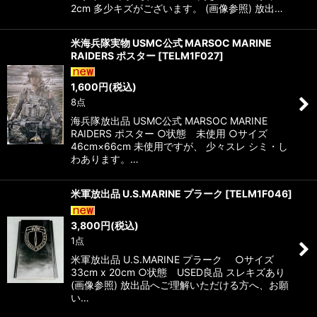
2cm 多少キズがございます。 (画像参照) 放出…
米海兵隊実物 USMC公式 MARSOC MARINE
RAIDERS ポスター
[
TELM1F027
]
1,600
円
(税込)
8点
海兵隊放出品 USMC公式 MARSOC MARINE
RAIDERS ポスター ○状態 未使用 ○サイズ
46cm×66cm 未使用ですが、 少々スレ シミ・し
わあります。…
米軍放出品 U.S.MARINE プラーク
[
TELM1F046
]
3,800
円
(税込)
1点
米軍放出品 U.S.MARINE プラーク ○サイズ
33cm x 20cm ○状態 USED良品 スレキズあり
(画像参照) 放出品へご理解いただける方へ、お願
い…