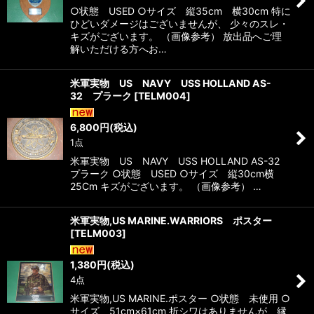
○状態 USED ○サイズ 縦35cm 横30cm 特に
ひどいダメージはございませんが、 少々のスレ・
キズがございます。 （画像参考） 放出品へご理
解いただける方へお…
米軍実物 US NAVY USS HOLLAND AS-
32 プラーク
[
TELM004
]
6,800
円
(税込)
1点
米軍実物 US NAVY USS HOLLAND AS-32
プラーク ○状態 USED ○サイズ 縦30cm横
25Cm キズがございます。 （画像参考） …
米軍実物,US MARINE.WARRIORS ポスター
[
TELM003
]
1,380
円
(税込)
4点
米軍実物,US MARINE.ポスター ○状態 未使用 ○
サイズ 51cm×61cm 折シワはありませんが、縁