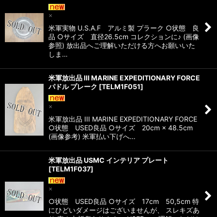
×
米軍実物 U.S.A.F アルミ製 プラーク ○状態 良
品 ○サイズ 直径26.5cm コレクションに♪ (画像
参照) 放出品へご理解いただける方へお願いいた
しま…
米軍放出品 III MARINE EXPEDITIONARY FORCE
パドル プレーク
[
TELM1F051
]
×
米軍放出品 III MARINE EXPEDITIONARY FORCE
○状態 USED良品 ○サイズ 20cm × 48.5cm
(画像参考) 米軍払い下げへ…
米軍放出品 USMC インテリア プレート
[
TELM1F037
]
×
○状態 USED良品 ○サイズ 17cm 50,5cm 特
にひどいダメージはございませんが、 スレキズあ