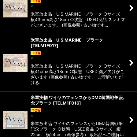
×
米軍放出品 U.S.MARINE プラーク ○サイズ
横43cm×高さ18cm ○状態 USED良品 スレキズ
がございます。 (画像参照) 古い物です…
米軍放出品 U.S.MARINE プラーク
[
TELM1F017
]
×
米軍放出品 U.S.MARINE プラーク ○サイズ
横41cm×高さ18cm ○状態 USED 傷／欠けがご
ざいます (画像参照) 古い物です。 ご理解いただ
ける…
米軍実物 ワイヤのフェンスからDMZ韓国戦争 記
念プラーク
[
TELM1F016
]
×
米軍放出品 ワイヤのフェンスからDMZ韓国戦争
記念プラーク ○状態 USED良品 ○サイズ 縦
22cm 横24cm （画像参考） 放出品へご理解い