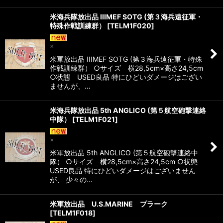
米海兵隊放出品 IIIMEF SOTG (第３海兵遠征軍・
特殊作戦訓練群）
[
TELM1F020
]
×
米軍放出品 IIIMEF SOTG (第３海兵遠征軍・特殊
作戦訓練群） ○サイズ 横28,5cm×高さ24,5cm
○状態 USED良品 特にひどいダメージはござい
ませんが、…
米海兵隊放出品 5th ANGLICO (第５航空砲撃連絡
中隊）
[
TELM1F021
]
×
米軍放出品 5th ANGLICO (第５航空砲撃連絡中
隊） ○サイズ 横28,5cm×高さ24,5cm ○状態
USED良品 特にひどいダメージはございません
が、 少々の…
米軍放出品 U.S.MARINE プラーク
[
TELM1F018
]