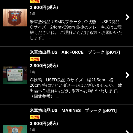
2,800
円
(税込)
1点
米軍放出品.USMC,プラーク, ○状態 USED良品
○サイズ 24cm×29cm 多少のスレ・キズはご理
解くださいね。 ご理解いただける方へお願いいた
します。 …
米軍放出品,US AIR FORCE プラーク
[
pl017
]
2,800
円
(税込)
1点
○状態 USED良品 ○サイズ 縦21,5cm 横
26cm 特にひどいダメージはございませんが、 放
出品へご理解いただける方へお願いいたします。
（画像参考） …
米軍放出品,US MARINES プラーク
[
pl011
]
3,800
円
(税込)
1点