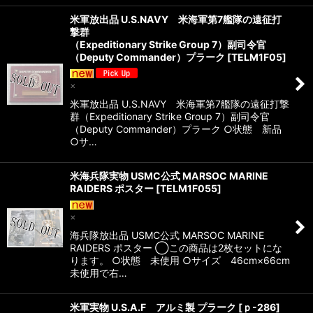
米軍放出品 U.S.NAVY 米海軍第7艦隊の遠征打
撃群
（Expeditionary Strike Group 7）副司令官
（Deputy Commander）プラーク
[
TELM1F05
]
×
米軍放出品 U.S.NAVY 米海軍第7艦隊の遠征打撃
群（Expeditionary Strike Group 7）副司令官
（Deputy Commander）プラーク ○状態 新品
○サ…
米海兵隊実物 USMC公式 MARSOC MARINE
RAIDERS ポスター
[
TELM1F055
]
×
海兵隊放出品 USMC公式 MARSOC MARINE
RAIDERS ポスター ◯この商品は2枚セットにな
ります。 ○状態 未使用 ○サイズ 46cm×66cm
未使用で右…
米軍実物 U.S.A.F アルミ製 プラーク
[
ｐ-286
]