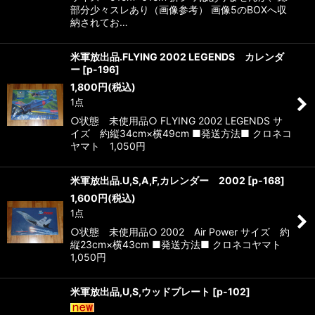
部分少々スレあり（画像参考） 画像5のBOXへ収
納されてお…
米軍放出品.FLYING 2002 LEGENDS カレンダ
ー
[
p-196
]
1,800
円
(税込)
1点
○状態 未使用品○ FLYING 2002 LEGENDS サ
イズ 約縦34cm×横49cm ■発送方法■ クロネコ
ヤマト 1,050円
米軍放出品.U,S,A,F,カレンダー 2002
[
p-168
]
1,600
円
(税込)
1点
○状態 未使用品○ 2002 Air Power サイズ 約
縦23cm×横43cm ■発送方法■ クロネコヤマト
1,050円
米軍放出品,U,S,ウッドプレート
[
p-102
]