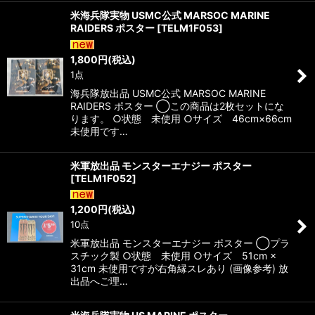
米海兵隊実物 USMC公式 MARSOC MARINE
RAIDERS ポスター
[
TELM1F053
]
1,800
円
(税込)
1点
海兵隊放出品 USMC公式 MARSOC MARINE
RAIDERS ポスター ◯この商品は2枚セットにな
ります。 ○状態 未使用 ○サイズ 46cm×66cm
未使用です…
米軍放出品 モンスターエナジー ポスター
[
TELM1F052
]
1,200
円
(税込)
10点
米軍放出品 モンスターエナジー ポスター ◯プラ
スチック製 ○状態 未使用 ○サイズ 51cm ×
31cm 未使用ですが右角縁スレあり (画像参考) 放
出品へご理…