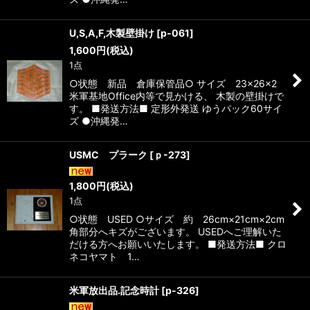
U,S,A,F,木製壁掛け
[
p-061
]
1,600
円
(税込)
1点
○状態 新品 倉庫保管品○ サイズ 23×26×2
米軍基地Office内等で見かける、 木製の壁掛けで
す。 ■発送方法■ 定形外発送 ゆうパック60サイ
ズ ●沖縄発…
USMC プラーク
[
ｐ-273
]
1,800
円
(税込)
1点
○状態 USED ○サイズ 約 26cm×21cm×2cm
角部分へキズがございます。 USEDへご理解いた
だける方へお願いいたします。 ■発送方法■ クロ
ネコヤマト 1…
米軍放出品.記念時計
[
p-326
]