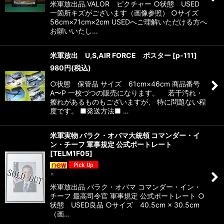
米軍放出品.VALOR ピクチャー ○状態 USED
一箇所キズがございます（画像参照） ○サイズ
56cm×71cm×2cm USEDへご理解いただける方へ
お願いいたし…
米軍放出 U,S,AIR FORCE ポスター
[
p-111
]
980
円
(税込)
○状態 保管品 サイズ 61cm×46cm 商品番号
A〜P 一枚づつの販売になります。 若干汚れ・
擦れがあるものもございますが、 特に問題ない程
度です。 ■発送方法■ …
米軍実物 バラク・オバマ大統領 コマンダー・イ
ン・チーフ 軍事規定 公式ポートレート
[
TELM1F05
]
×
米軍放出品 バラク・オバマ コマンダー・イン・
チーフ 最高司令官 軍事規定 公式ポートレート ○
状態 USED良品 ○サイズ 40.5cm × 30.5cm
（画…