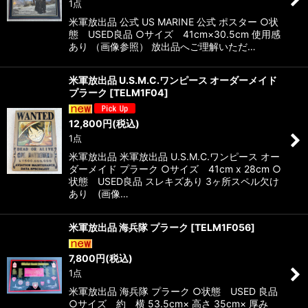
1点
米軍放出品 公式 US MARINE 公式 ポスター ○状
態 USED良品 ○サイズ 41cm×30.5cm 使用感
あり （画像参照） 放出品へご理解いただ…
米軍放出品 U.S.M.C.ワンピース オーダーメイド
プラーク
[
TELM1F04
]
12,800
円
(税込)
1点
米軍放出品 米軍放出品 U.S.M.C.ワンピース オー
ダーメイド プラーク ○サイズ 41cm x 28cm ○
状態 USED良品 スレキズあり 3ヶ所スペル欠け
あり (画像…
米軍放出品 海兵隊 プラーク
[
TELM1F056
]
7,800
円
(税込)
1点
米軍放出品 海兵隊 プラーク ○状態 USED 良品
○サイズ 約 横 53.5cm× 高さ 35cm× 厚み