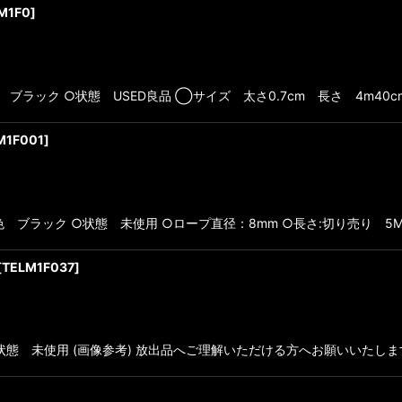
M1F0
]
 ブラック ○状態 USED良品 ◯サイズ 太さ0.7cm 長さ 4m40c
M1F001
]
 ブラック ○状態 未使用 ○ロープ直径：8mm ○長さ:切り売り 5M
[
TELM1F037
]
○状態 未使用 (画像参考) 放出品へご理解いただける方へお願いいたしま