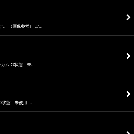
ます。 （画像参考） ご…
マルチカム ○状態 未…
 ○状態 未使用 …