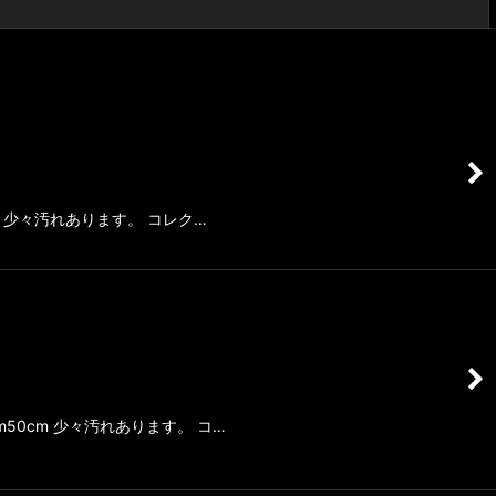
閉じる
6m 少々汚れあります。 コレク…
m50cm 少々汚れあります。 コ…