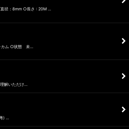
：8mm ○長さ : 20M …
マルチカム ○状態 未…
 ご理解いただけ…
考) …