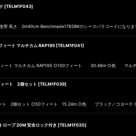
ド
[
TELM1F043
]
使用 長さ 2m40cm Benchmade178SBKのシースパラコードになり
100フィート マルチカム RAP195
[
TELM1F041
]
D 100フィート マルチカム RAP195 ○100フィート 30.48m ○色 
 50フィート 2個セット
[
TELM1F039
]
RD 50ィート 2個セット ○50フィート 15.24m ○色 ブラック／コヨーテ
トロープ 20M 安全ロック付き
[
TELM1F020
]