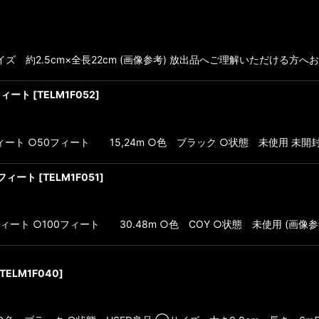
 約2.5cm×全長22cm (画像参考) 放出品へご理解いただける方へ
0フィート
[
TELM1F052
]
ORD 50フィート ○50フィート 15,24m ○色 ブラック ○状態 未使用 
00フィート
[
TELM1F051
]
 100フィート ○100フィート 30.48m ○色 COY ○状態 未使用 (画像参
TELM1F040
]