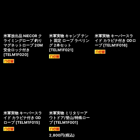
米軍放出品 NIECOR ク
米軍実物 キャンプ テン
米軍実物 キーパースラ
ライミングロープ 釣り
ト 固定 ロープ ラペリン
イド カラビナ付き ODロ
マグネットロープ 20M
グ 2本セット
ープ
[
TELM1F016
]
安全ロック付き
[
TELM1F021
]
[
TELM1F020
]
米軍実物 キーパースラ
米軍実物 ミリタリーア
イド カラビナ付き OD
ウトドア/登山/特殊ロー
ロープ
[
TELM1F015
]
プ
[
TELM1F001
]
2,800
円
(税込)