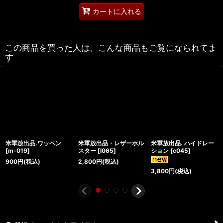
カートに入れる
この商品を買った人は、こんな商品もご覧になられてま
す
米軍放出品.ワッペン
米軍放出品・レザーホル
米軍放出品. ハイドレー
[
m-019
]
スター
[
I065
]
ション
[
c045
]
900
円
(税込)
2,800
円
(税込)
3,800
円
(税込)