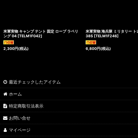
米軍実物 キャンプ テント 固定 ロープ ラペリ
米軍実物 海兵隊 ミリタリー
ング 04
[
TELM1F042
]
38S
[
TELM1F246
]
2,300
円
(税込)
6,800
円
(税込)
最近チェックしたアイテム
ホーム
特定商取引法表示
お問い合せ
マイページ