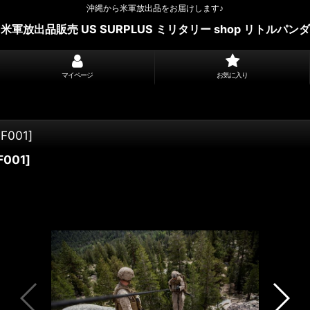
沖縄から米軍放出品をお届けします♪
米軍放出品販売 US SURPLUS ミリタリー shop リトルパンダ
マイページ
お気に入り
F001
]
F001
]