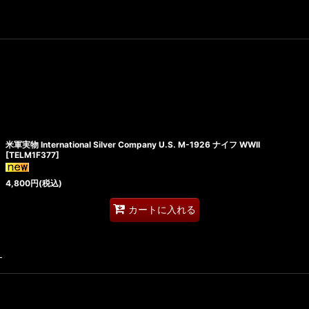
米軍実物 International Silver Company U.S. M-1926 ナイフ WWII
[
TELM1F377
]
4,800
円
(税込)
カートに入れる
す