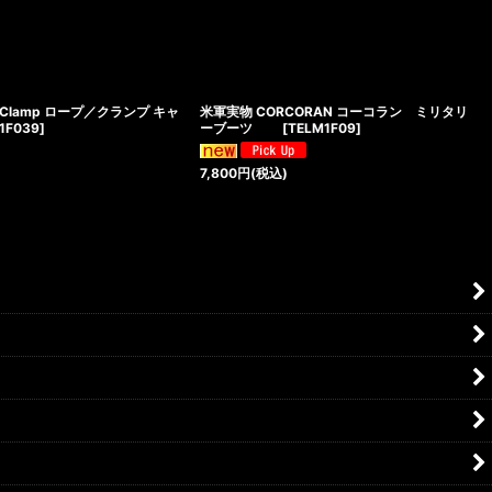
 Clamp ロープ／クランプ キャ
米軍実物 CORCORAN コーコラン ミリタリ
1F039
]
ーブーツ
[
TELM1F09
]
7,800
円
(税込)