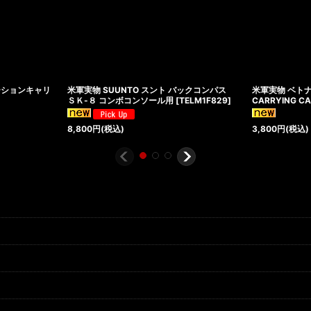
ーションキャリ
米軍実物 SUUNTO スント バックコンパス
米軍実物 ベトナ
ＳＫ-８ コンボコンソール用
[
TELM1F829
]
CARRYING C
8,800
円
(税込)
3,800
円
(税込)