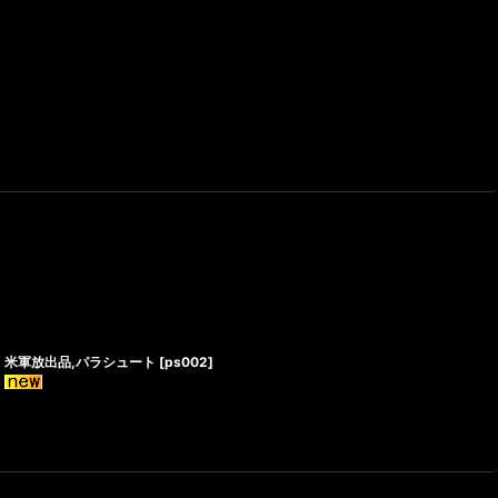
米軍放出品,パラシュート
[
ps002
]