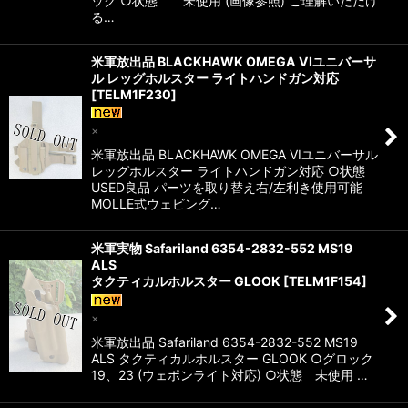
ック ○状態 未使用 (画像参照) ご理解いただけ
る…
米軍放出品 BLACKHAWK OMEGA VIユニバーサ
ル レッグホルスター ライトハンドガン対応
[
TELM1F230
]
×
米軍放出品 BLACKHAWK OMEGA VIユニバーサル
レッグホルスター ライトハンドガン対応 ○状態
USED良品 パーツを取り替え右/左利き使用可能
MOLLE式ウェビング…
米軍実物 Safariland 6354-2832-552 MS19
ALS
タクティカルホルスター GLOOK
[
TELM1F154
]
×
米軍放出品 Safariland 6354-2832-552 MS19
ALS タクティカルホルスター GLOOK ○グロック
19、23 (ウェポンライト対応) ○状態 未使用 …