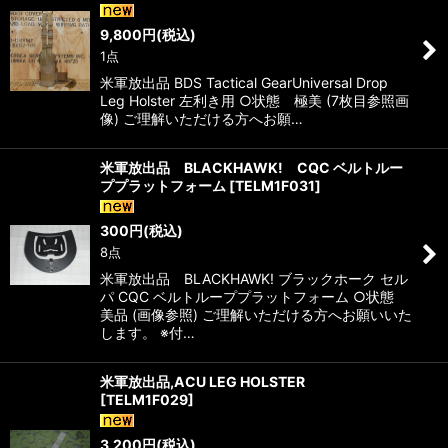
9,800
円
(税込)
1点
米軍放出品 BDS Tactical GearUniversal Drop
Leg Holster 左利き用 ○状態 極美 (7枚目参照画
像) ご理解いただける方へお願…
米軍放出品 BLACKHAWK! CQC ベルトルー
ププラットフォーム
[
TELM1F031
]
300
円
(税込)
8点
米軍放出品 BLACKHAWK! ブラックホーク セル
パ CQC ベルトループプラットフォーム ○状態
美品 (画像参照) ご理解いただける方へお願いいた
します。 ※付…
米軍放出品,ACU LEG HOLSTER
[
TELM1F029
]
3,200
円
(税込)