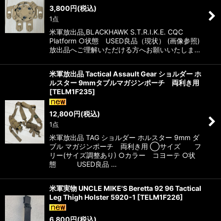
3,800
円
(税込)
1点
米軍放出品,BLACKHAWK S.T.R.I.K.E. CQC
Platform ○状態 USED良品（現状） (画像参照)
放出品へご理解いただける方へお願いいたしま…
米軍放出品 Tactical Assault Gear ショルダー ホ
ルスター 9mmタブルマガジンポーチ 両利き用
[
TELM1F235
]
12,800
円
(税込)
1点
米軍放出品 TAG ショルダー ホルスター 9mm ダ
ブル マガジンポーチ 両利き用 ◯サイズ フ
リー(サイズ調整あり) ○カラー コヨーテ ○状
態 USED良品 …
米軍実物 UNCLE MIKE'S Beretta 92 96 Tactical
Leg Thigh Holster 5920-1
[
TELM1F226
]
6,800
円
(税込)