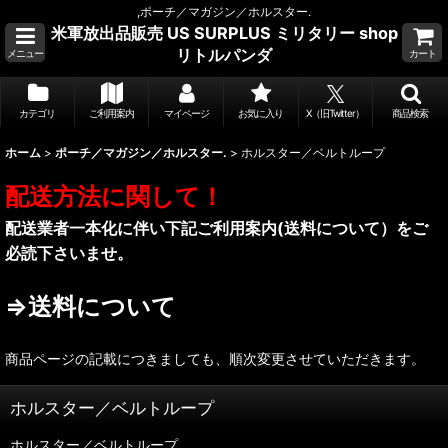
,ポーチ／マガジン／ホルスター.
米軍放出品販売 US SURPLUS ミリタリー shop
リトルパンダ
メニュー
カート
カテゴリ
ご利用案内
マイページ
お気に入り
X（旧Twitter）
商品検索
ホーム
>
ポーチ／マガジン／ホルスター.
>
ホルスター／ベルトループ
配送方法に関して！
配送業者一本化に伴い下記ご利用案内(送料について）をご
必読下さいませ。
⇒送料について
商品ページの記載につきましても、順次変更させていただきます。
ホルスター／ベルトループ
ホルスター／ベルトループ