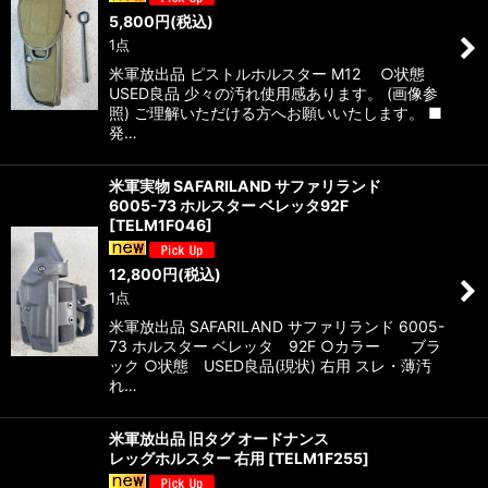
5,800
円
(税込)
1点
米軍放出品 ピストルホルスター M12 ○状態
USED良品 少々の汚れ使用感あります。 (画像参
照) ご理解いただける方へお願いいたします。 ■
発…
米軍実物 SAFARILAND サファリランド
6005-73 ホルスター ベレッタ92F
[
TELM1F046
]
12,800
円
(税込)
1点
米軍放出品 SAFARILAND サファリランド 6005-
73 ホルスター ベレッタ 92F ○カラー ブラ
ック ○状態 USED良品(現状) 右用 スレ・薄汚
れ…
米軍放出品 旧タグ オードナンス
レッグホルスター 右用
[
TELM1F255
]