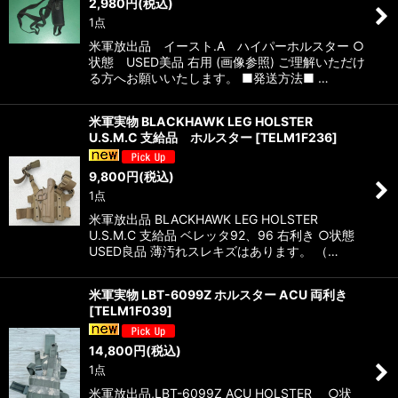
2,980
円
(税込)
1点
米軍放出品 イースト.A ハイパーホルスター ○
状態 USED美品 右用 (画像参照) ご理解いただけ
る方へお願いいたします。 ■発送方法■ …
米軍実物 BLACKHAWK LEG HOLSTER
U.S.M.C 支給品 ホルスター
[
TELM1F236
]
9,800
円
(税込)
1点
米軍放出品 BLACKHAWK LEG HOLSTER
U.S.M.C 支給品 ベレッタ92、96 右利き ○状態
USED良品 薄汚れスレキズはあります。 （…
米軍実物 LBT-6099Z ホルスター ACU 両利き
[
TELM1F039
]
14,800
円
(税込)
1点
米軍放出品,LBT-6099Z ACU HOLSTER ○状