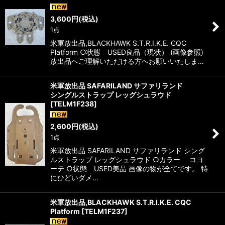
3,600
円
(税込)
1点
米軍放出品,BLACKHAWK S.T.R.I.K.E. CQC
Platform ○状態 USED良品（現状） (画像参照)
放出品へご理解いただける方へお願いいたしま…
米軍放出品 SAFARILAND サファリランド
シングルストラップ レッグシュラウド
[
TELM1F238
]
2,600
円
(税込)
1点
米軍放出品 SAFARILAND サファリランド シング
ルストラップ レッグシュラウド ○カラー コヨ
ーテ ○状態 USED美品 画像の物が全てです。 特
にひどいダメ…
米軍放出品,BLACKHAWK S.T.R.I.K.E. CQC
Platform
[
TELM1F237
]