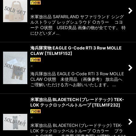
×
米軍放出品 SAFARILAND サファリランド シング
ルストラップ レッグシュラウド ○カラー コヨ
ーテ ○状態 USED美品 画像の物が全てです。 特
にひどいダメ…
海兵隊実物 EAGLE G-Code RTI 3 Row MOLLE
CLAW
[
TELM1F152
]
×
海兵隊放出品 EAGLE G-Code RTI 3 Row MOLLE
CLAW ○状態 未使用品 （画像参考） 放出品へ
ご理解いただける方へお願いいたします。 …
米軍放出品 BLADETECH (ブレードテック) TEK-
LOK テックロックベルトループ
[
TELM1F232
]
×
米軍放出品 BLADETECH (ブレードテック) TEK-
LOK テックロックベルトループ ○カラー ブラ