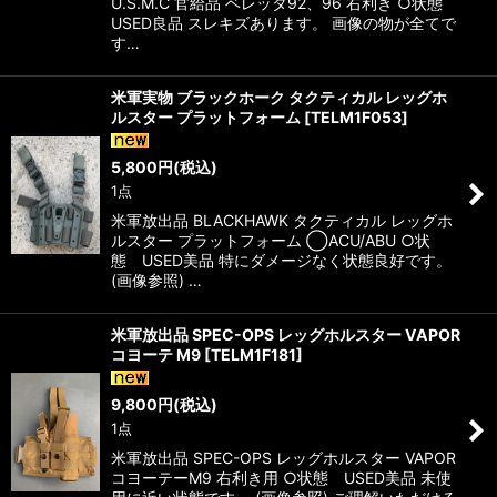
U.S.M.C 官給品 ベレッタ92、96 右利き ○状態
USED良品 スレキズあります。 画像の物が全てで
す…
米軍実物 ブラックホーク タクティカル レッグホ
ルスター プラットフォーム
[
TELM1F053
]
5,800
円
(税込)
1点
米軍放出品 BLACKHAWK タクティカル レッグホ
ルスター プラットフォーム ◯ACU/ABU ○状
態 USED美品 特にダメージなく状態良好です。
(画像参照) …
米軍放出品 SPEC-OPS レッグホルスター VAPOR
コヨーテ M9
[
TELM1F181
]
9,800
円
(税込)
1点
米軍放出品 SPEC-OPS レッグホルスター VAPOR
コヨーテーM9 右利き用 ○状態 USED美品 未使