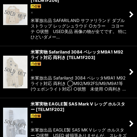
[
TELM1F206
]
×
米軍放出品 SAFARILAND サファリランド ダブル
ストラップ レッグシュラウド ○カラー コヨー
テ ○状態 USED美品 画像の物が全てです。 特に
ひどいダメー…
米軍実物 Safariland 3084 ベレッタM9A1 M92
ライト対応 両利き
[
TELM1F203
]
×
米軍放出品 Safariland 3084 ベレッタM9A1 M92
ライト対応 両利き ◯M92/M92FS/M9/M9A1等
(ウェポンライト対応) ○状態 未使用 ○両利き …
米軍実物 EAGLE製 SAS Mark V レッグ ホルスタ
ー
[
TELM1F202
]
×
米軍放出品 EAGLE製 SAS MK V レッグ ホルスタ
ー ○状態 USED 破損等ありませんが、 スレキズ