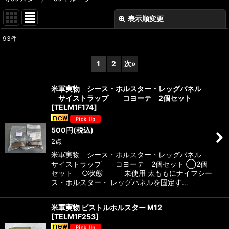
表示順変更
閉じる
93
件
表示数
:
1
2
次
»
在庫あり
米軍実物 シース・ホルスター・レッグパネル
並び順
:
サイストラップ コヨーテ 2個セット
[
TELM1F174
]
絞り込む
500
円
(税込)
2点
米軍実物 シース・ホルスター・レッグパネル
サイストラップ コヨーテ 2個セット ◯2個
セット ○状態 未使用 太ももにナイフシー
ス・ホルスター・ レッグパネルを固定す…
米軍実物 ピストルホルスター M12
[
TELM1F253
]