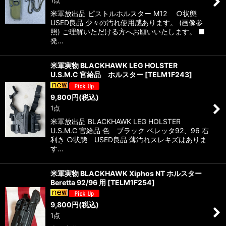
1点
米軍放出品 ピストルホルスター M12 ○状態
USED良品 少々の汚れ使用感あります。 (画像参
照) ご理解いただける方へお願いいたします。 ■
発…
米軍実物 BLACKHAWK LEG HOLSTER
U.S.M.C 官給品 ホルスター
[
TELM1F243
]
9,800
円
(税込)
1点
米軍放出品 BLACKHAWK LEG HOLSTER
U.S.M.C 官給品 色 ブラック ベレッタ92、96 右
利き ○状態 USED良品 薄汚れスレキズはありま
す…
米軍実物 BLACKHAWK Xiphos NT ホルスター
Beretta 92/96 用
[
TELM1F254
]
9,800
円
(税込)
1点