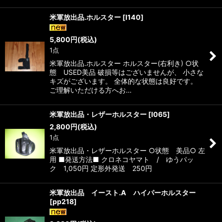
米軍放出品.ホルスター
[
I140
]
5,800
円
(税込)
1点
米軍放出品.ホルスター ホルスター(右利き) ○状
態 USED美品 破損等はございませんが、 小さな
キズがございます。 全体的な状態は良好です。
ご理解いただける方へお…
米軍放出品・レザーホルスター
[
I065
]
2,800
円
(税込)
1点
米軍放出品・レザーホルスター ○状態 美品○ 左
用 ■発送方法■ クロネコヤマト / ゆうパッ
ク 1,050円 定形外発送 250円
米軍放出品 イースト.A ハイパーホルスター
[
pp218
]