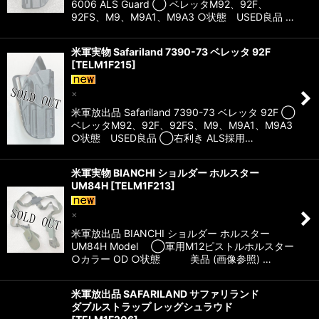
6006 ALS Guard ◯ ベレッタM92、92F、
92FS、M9、M9A1、M9A3 ○状態 USED良品 …
米軍実物 Safariland 7390-73 ベレッタ 92F
[
TELM1F215
]
×
米軍放出品 Safariland 7390-73 ベレッタ 92F ◯
ベレッタM92、92F、92FS、M9、M9A1、M9A3
○状態 USED良品 ◯右利き ALS採用…
米軍実物 BIANCHI ショルダー ホルスター
UM84H
[
TELM1F213
]
×
米軍放出品 BIANCHI ショルダー ホルスター
UM84H Model ◯軍用M12ピストルホルスター
○カラー OD ○状態 美品 (画像参照) …
米軍放出品 SAFARILAND サファリランド
ダブルストラップ レッグシュラウド