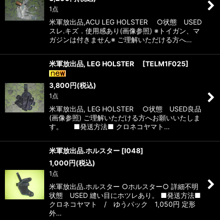
1点
米軍放出品,ACU LEG HOLSTER ○状態 USED
スレ.キズ．使用感あり(画像参照) ※トイガン、マ
ガジンは付きません※ ご理解いただける方へ…
米軍放出品, LEG HOLSTER
[
TELM1F025
]
3,800
円
(税込)
1点
米軍放出品, LEG HOLSTER ○状態 USED良品
(画像参照) ご理解いただける方へお願いいたしま
す。 ■発送方法■ クロネコヤマト…
米軍放出品.ホルスター
[
I048
]
1,000
円
(税込)
1点
米軍放出品.ホルスター ○ホルスター○ 詳細不明
状態 USED 縫い目にホツレあり。 ■発送方法■
クロネコヤマト / ゆうパック 1,050円 定形
外…