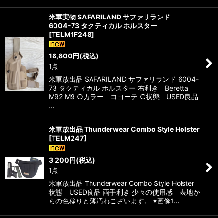
米軍実物 SAFARILAND サファリランド
6004-73 タクティカル ホルスター
[
TELM1F248
]
18,800
円
(税込)
1点
米軍放出品 SAFARILAND サファリランド 6004-
73 タクティカル ホルスター 右利き Beretta
M92 M9 ○カラー コヨーテ ○状態 USED良品
…
米軍放出品 Thunderwear Combo Style Holster
[
TELM247
]
3,200
円
(税込)
1点
米軍放出品 Thunderwear Combo Style Holster
状態 USED良品 両手利き 少々の使用感 表地か
らの色移りと薄汚れございます。 ※画像1…