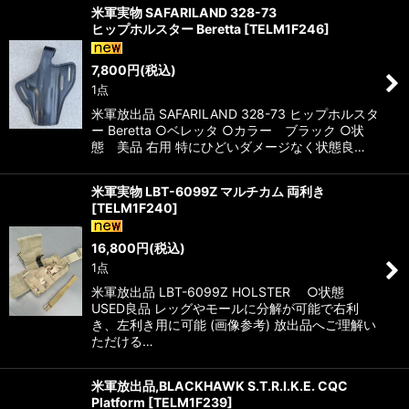
米軍実物 SAFARILAND 328-73
ヒップホルスター Beretta
[
TELM1F246
]
7,800
円
(税込)
1点
米軍放出品 SAFARILAND 328-73 ヒップホルスタ
ー Beretta ○ベレッタ ○カラー ブラック ○状
態 美品 右用 特にひどいダメージなく状態良…
米軍実物 LBT-6099Z マルチカム 両利き
[
TELM1F240
]
16,800
円
(税込)
1点
米軍放出品 LBT-6099Z HOLSTER ○状態
USED良品 レッグやモールに分解が可能で右利
き、左利き用に可能 (画像参考) 放出品へご理解い
ただける…
米軍放出品,BLACKHAWK S.T.R.I.K.E. CQC
Platform
[
TELM1F239
]