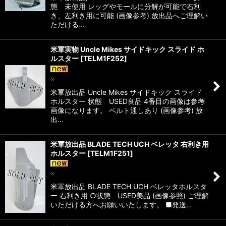
態 未使用 レッグやモールに分解が可能で右利
き、左利き用に可能 (画像参考) 放出品へご理解い
ただける…
米軍実物 Uncle Mikes サイドキック スライド ホ
ルスター
[
TELM1F252
]
×
米軍放出品 Uncle Mikes サイドキック スライド
ホルスター 状態 USED良品 4番目の画像は参考
画像になります。 ベルト通しあり (画像参考) 放
出…
米軍放出品 BLADE TECH UCH ベレッタ 右利き用
ホルスター
[
TELM1F251
]
×
米軍放出品 BLADE TECH UCH ベレッタホルスタ
ー 右利き用 ○状態 USED美品 (画像参照) ご理解
いただける方へお願いいたします。 ■発送…