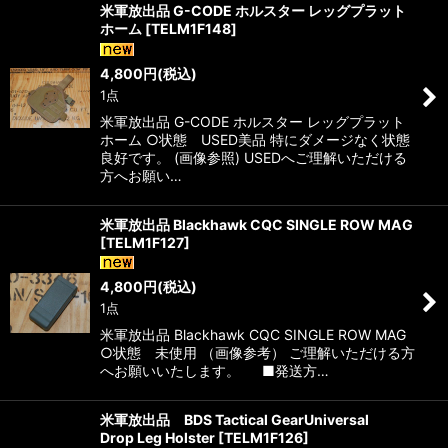
米軍放出品 G-CODE ホルスター レッグプラット
ホーム
[
TELM1F148
]
4,800
円
(税込)
1点
米軍放出品 G-CODE ホルスター レッグプラット
ホーム ○状態 USED美品 特にダメージなく状態
良好です。 (画像参照) USEDへご理解いただける
方へお願い…
米軍放出品 Blackhawk CQC SINGLE ROW MAG
[
TELM1F127
]
4,800
円
(税込)
1点
米軍放出品 Blackhawk CQC SINGLE ROW MAG
○状態 未使用 （画像参考） ご理解いただける方
へお願いいたします。 ■発送方…
米軍放出品 BDS Tactical GearUniversal
Drop Leg Holster
[
TELM1F126
]