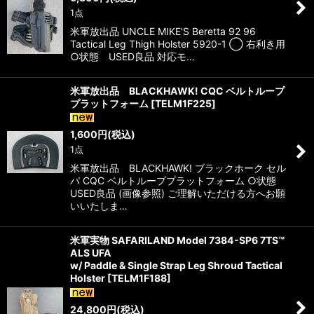
1点
米軍放出品 UNCLE MIKE'S Beretta 92 96
Tactical Leg Thigh Holster 5920-1 ◯ 右利き用
○状態 USED良品 対応モ…
米軍放出品 BLACKHAWK! CQC ベルトループ
プラットフォーム
[
TELM1F225
]
1,600
円
(税込)
1点
米軍放出品 BLACKHAWK! ブラックホーク セル
パ CQC ベルトループプラットフォーム ○状態
USED良品 (画像参照) ご理解いただける方へお願
いいたしま…
米軍実物 SAFARILAND Model 7384-SP6 7TS™
ALS UFA
w/ Paddle & Single Strap Leg Shroud Tactical
Holster
[
TELM1F188
]
24,800
円
(税込)