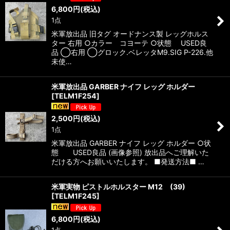
6,800
円
(税込)
1点
米軍放出品 旧タグ オードナンス製 レッグホルス
ター 右用 ○カラー コヨーテ ○状態 USED良
品 ◯右用 ◯グロック.ベレッタM9.SIG P-226.他
未使…
米軍放出品 GARBER ナイフ レッグ ホルダー
[
TELM1F254
]
2,500
円
(税込)
1点
米軍放出品 GARBER ナイフ レッグ ホルダー ○状
態 USED良品 (画像参照) 放出品へご理解いた
だける方へお願いいたします。 ■発送方法■ …
米軍実物 ピストルホルスター M12 (39)
[
TELM1F245
]
6,800
円
(税込)