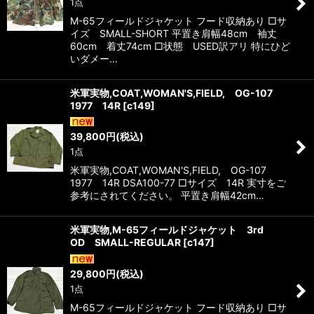
1点
M-65フィールドジャケット フード収納あり □サ
イズ SMALL-SHORT 平置き肩幅48cm 袖丈
60cm 着丈74cm □状態 USED訳アリ 特にひど
いダメー…
米軍実物,COAT,WOMAN'S,FIELD, OG-107
1977 14R
[
c149
]
39,800
円
(税込)
1点
米軍実物,COAT,WOMAN'S,FIELD, OG-107
1977 14R DSA100-77 □サイズ 14R 実寸をご
参考にされてください。 平置き肩幅42cm…
米軍実物,M-65フィールドジャケット 3rd
OD SMALL-REGULAR
[
c147
]
29,800
円
(税込)
1点
M-65フィールドジャケット フード収納あり □サ