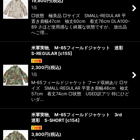
19,800
円
(税込)
1点
□状態 極美品 □サイズ SMALL-REGULAR 平
置き肩幅47cm 袖丈60cm 着丈76cm DLA100-
89 さほど使用感なく綺麗な状態ですが、 放出品
へご理…
米軍実物, M-65フィールドジャケット 迷彩
S-REGULAR
[
c155
]
2,300
円
(税込)
1点
M-65フィールドジャケット フード収納あり □サ
イズ SMALL-REGULAR 平置き肩幅48cm 袖丈
57cm 着丈74cm □状態 USED訳アリ 特にひど
いダ…
米軍実物, M-65フィールドジャケット 3rd
迷彩 S-SHORT
[
c154
]
3,800
円
(税込)