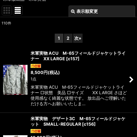
表示順変更
閉じる
110
件
表示数
:
1
2
次
»
在庫あり
米軍実物 ACU M-65フィールドジャケットライ
並び順
:
ナー XX LARGE
[
c157
]
8,500
円
(税込)
絞り込む
1点
米軍実物 ACU M-65フィールドジャケットライ
ナー □状態 美品 □サイズ XX LARGE さほど
使用感なく綺麗な状態です。 放出品へご理解いた
だける方へお願いいたしま…
米軍実物 デザート3C M-65フィールドジャケ
ット SMALL-REGULAR
[
c156
]