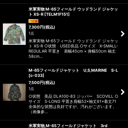
米軍実物 M-65フィールド ウッドランド ジャケッ
ト XS-R
[
TELM1F151
]
7,300
円
(税込)
1点
米軍実物 M-65フィールド ウッドランド ジャケッ
ト XS-R ○状態 USED良品 ○サイズ X-SMALL-
REGULAR 平置き 肩幅45cm × 身幅50cm 袖丈
58cm…
M-65フィールドジャケット U,S,MARINE S-L
[
c-033
]
7,500
円
(税込)
1点
○状態 美品 DLA100-83 ジッパー SCOVILL ○
サイズ S-LONG 平置き肩幅52×袖丈61×着丈71
全体的な状態は良好ですが、汚れがございます。
（画像参…
米軍実物,M-65フィールドジャケット 3rd