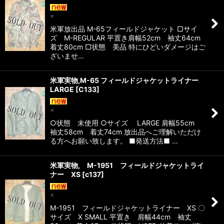
×
米軍放出品 M-65フィールドジャケット □サイ
ズ M-REGULAR 平置き肩幅52cm 袖丈64cm
着丈80cm □状態 美品 特にひどいダメージはご
ざいませ…
米軍実物,M-65 フィールドジャケットライナー
LARGE
[
C133
]
×
○状態 未使用 ○サイズ LARGE 肩幅55cm
袖丈58cm 着丈74cm 放出品へご理解いただけ
る方へお願い致します。 ■発送方法■ …
米軍実物, M-1951 フィールドジャケットライ
ナー XS
[
c137
]
×
M-1951 フィールドジャケットライナー XS 〇
サイズ X SMALL 平置き 肩幅44cm 袖丈