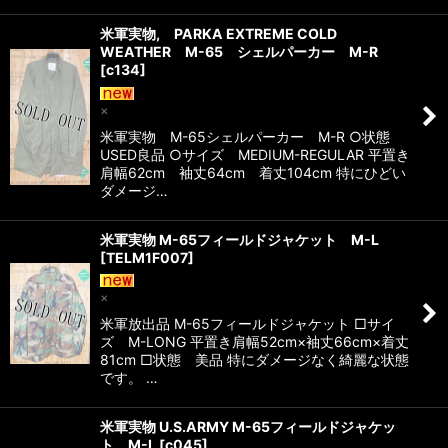
米軍実物, PARKA EXTREME COLD
WEATHER M-65 シェルパーカー M-R
[
c134
]
×
米軍実物 M-65シェルパーカー M-R ○状態
USED良品 ○サイズ MEDIUM-REGULAR 平置き
肩幅62cm 袖丈64cm 着丈104cm 特にひどい
ダメージ…
米軍実物 M-65フィールドジャケット M-L
[
TELM1F007
]
×
米軍放出品 M-65フィールドジャケット □サイ
ズ M-LONG 平置き肩幅52cm×袖丈66cm×着丈
81cm □状態 美品 特にダメージなく綺麗な状態
です。 …
米軍実物 U.S.ARMY M-65フィールドジャケッ
ト M-L
[
c045
]