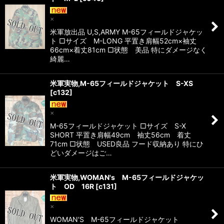
×
米軍放出品 U,S,ARMY M-65フィールドジャケッ
ト □サイズ M-LONG 平置き肩幅52cm×袖丈
66cm×着丈81cm □状態 美品 特にダメージなく
綺麗…
米軍実物,M-65フィールドジャケット S-XS
[
c132
]
×
M-65フィールドジャケット □サイズ S-X
SHORT 平置き肩幅49cm 袖丈56cm 着丈
71cm □状態 USED良品 フード収納あり 特にひ
どいダメージはご…
米軍実物,WOMAN's M-65フィールドジャケッ
ト OD 16R
[
c131
]
×
WOMAN'S M-65フィールドジャケット