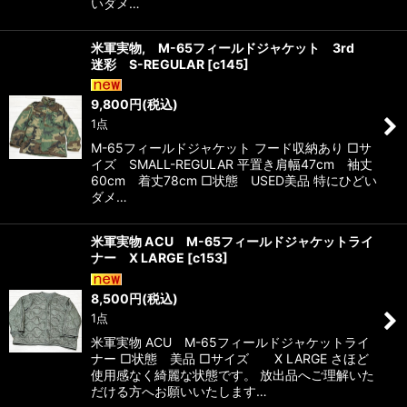
いダメ…
米軍実物, M-65フィールドジャケット 3rd
迷彩 S-REGULAR
[
c145
]
9,800
円
(税込)
1点
M-65フィールドジャケット フード収納あり □サ
イズ SMALL-REGULAR 平置き肩幅47cm 袖丈
60cm 着丈78cm □状態 USED美品 特にひどい
ダメ…
米軍実物 ACU M-65フィールドジャケットライ
ナー X LARGE
[
c153
]
8,500
円
(税込)
1点
米軍実物 ACU M-65フィールドジャケットライ
ナー □状態 美品 □サイズ X LARGE さほど
使用感なく綺麗な状態です。 放出品へご理解いた
だける方へお願いいたします…