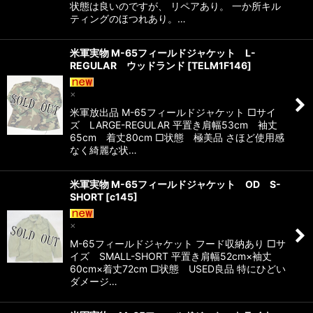
状態は良いのですが、 リペアあり。 一か所キル
ティングのほつれあり。…
米軍実物 M-65フィールドジャケット L-
REGULAR ウッドランド
[
TELM1F146
]
×
米軍放出品 M-65フィールドジャケット □サイ
ズ LARGE-REGULAR 平置き肩幅53cm 袖丈
65cm 着丈80cm □状態 極美品 さほど使用感
なく綺麗な状…
米軍実物 M-65フィールドジャケット OD S-
SHORT
[
c145
]
×
M-65フィールドジャケット フード収納あり □サ
イズ SMALL-SHORT 平置き肩幅52cm×袖丈
60cm×着丈72cm □状態 USED良品 特にひどい
ダメージ…