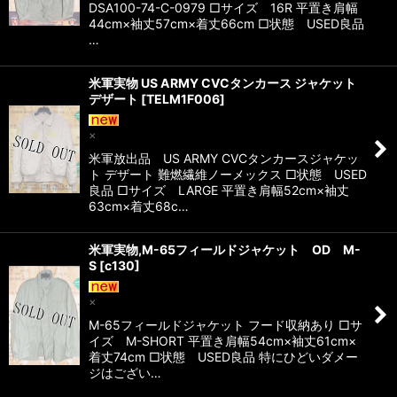
DSA100-74-C-0979 □サイズ 16R 平置き肩幅
44cm×袖丈57cm×着丈66cm □状態 USED良品
…
米軍実物 US ARMY CVCタンカース ジャケット
デザート
[
TELM1F006
]
×
米軍放出品 US ARMY CVCタンカースジャケッ
ト デザート 難燃繊維ノーメックス □状態 USED
良品 □サイズ LARGE 平置き肩幅52cm×袖丈
63cm×着丈68c…
米軍実物,M-65フィールドジャケット OD M-
S
[
c130
]
×
M-65フィールドジャケット フード収納あり □サ
イズ M-SHORT 平置き肩幅54cm×袖丈61cm×
着丈74cm □状態 USED良品 特にひどいダメー
ジはござい…